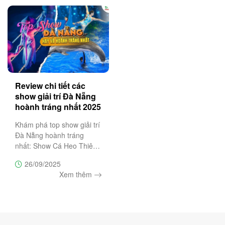
Giang hùng vĩ và thơ
mộng,
Review chi tiết các
show giải trí Đà Nẵng
hoành tráng nhất 2025
Khám phá top show giải trí
Đà Nẵng hoành tráng
nhất: Show Cá Heo Thiên
Đường Cổ Cò, Ký Ức Hội
26/09/2025
An, Charming Đà Nẵng, À
Xem thêm
Ố Show. Đặt vé ưu đãi
ngay hôm nay tại Trường
Sa Tourist.