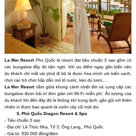
La Mer Resort
Phú Quốc
là resort đạt tiêu chuẩn 3 sao gồm có
các bungalow đầy đủ tiện nghi. Với ưu điểm ngay gần biển nên
du khách chỉ mất vài phút đi bộ là được hòa mình với biển xanh,
chơi các trò chơi hấp dẫn mô tô nước, kéo dù lượn,…
La Mer Resort
nằm giữa khung cảnh nhiệt đới và cung cấp các
bungalow được bài trí đơn giản với Wi-Fi miễn phí. Ấn tượng của
du khách khi đến đây đó là không khí trong lành, gần gũi với thiên
nhiên vì được bao quanh là vườn cây cối mát dịu
5. Phú Quốc Dragon Resort & Spa
- Tiêu chuẩn 3 sao
- Địa chỉ: Lê Thúc Nha, Tổ 3, Ông Lang,, Phú Quốc
- Giá từ: 930 000 đồng/đêm