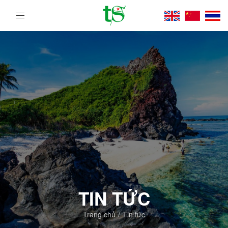
Tour
Du
Lịch
Việt
Nam
Từ
Bắc
Vào
Nam
|
Trường
Sa
Tourist
DMC
TIN TỨC
Trang chủ
Tin tức