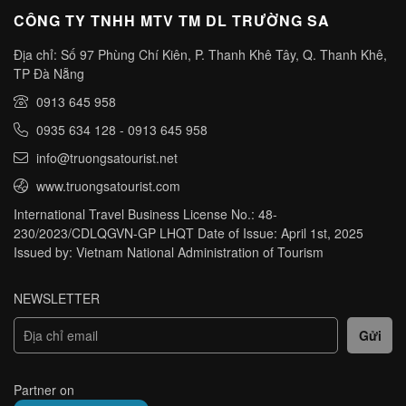
CÔNG TY TNHH MTV TM DL TRƯỜNG SA
Địa chỉ: Số 97 Phùng Chí Kiên, P. Thanh Khê Tây, Q. Thanh Khê,
TP Đà Nẵng
0913 645 958
0935 634 128
-
0913 645 958
info@truongsatourist.net
www.truongsatourist.com
International Travel Business License No.: 48-
230/2023/CDLQGVN-GP LHQT Date of Issue: April 1st, 2025
Issued by: Vietnam National Administration of Tourism
NEWSLETTER
Partner on