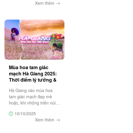
Xem thêm
đến mùa đông tuyệt vời
nhất Việt Nam – nơi mỗi
chuyến đi là một bản hòa
ca của thiên
Mùa hoa tam giác
mạch Hà Giang 2025:
Thời điểm lý tưởng &
lịch trình 3N2Đ
Hà Giang vào mùa hoa
tam giác mạch đẹp mê
hoặc, khi những triền núi
đá nở rộ sắc tím hồng đặc
10/10/2025
trưng. Đây là thời điểm lý
Xem thêm
tưởng cho chuyến du lịch 3
ngày 2 đêm khám phá Hà