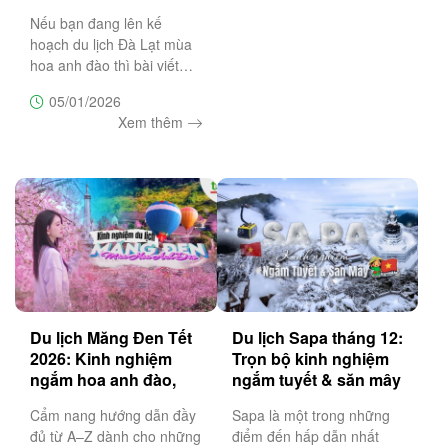
Nếu bạn đang lên kế
hoạch du lịch Đà Lạt mùa
hoa anh đào thì bài viết
này sẽ là cẩm nang không
05/01/2026
thể bỏ lỡ, bật mí top 20 địa
Xem thêm
điểm săn hoa anh đào đẹp
nhất Đà Lạt
Du lịch Măng Đen Tết
Du lịch Sapa tháng 12:
2026: Kinh nghiệm
Trọn bộ kinh nghiệm
ngắm hoa anh đào,
ngắm tuyết & săn mây
lịch trình & lưu ý
đẹp nhất
Cẩm nang hướng dẫn đầy
Sapa là một trong những
đủ từ A–Z dành cho những
điểm đến hấp dẫn nhất