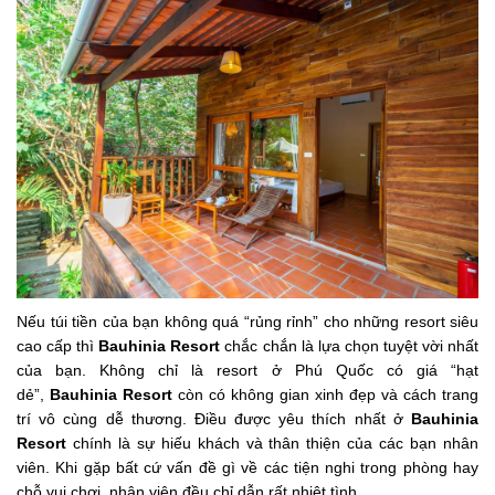
Nếu túi tiền của bạn không quá “rủng rỉnh” cho những resort siêu
cao cấp thì
Bauhinia Resort
chắc chắn là lựa chọn tuyệt vời nhất
của bạn. Không chỉ là resort ở Phú Quốc có giá “hạt
dẻ”,
Bauhinia Resort
còn có không gian xinh đẹp và cách trang
trí vô cùng dễ thương. Điều được yêu thích nhất ở
Bauhinia
Resort
chính là sự hiếu khách và thân thiện của các bạn nhân
viên. Khi gặp bất cứ vấn đề gì về các tiện nghi trong phòng hay
chỗ vui chơi, nhân viên đều chỉ dẫn rất nhiệt tình