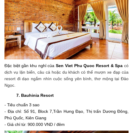
Đặc biệt gần khu nghỉ của
Sen Viet Phu Quoc Resort
& Spa
có
dịch vụ lặn biển, câu cá hoặc du khách có thể mượn xe đạp của
resort đi dạo ngắm nhìn cuộc sống yên bình, thơ mộng tại Đảo
Ngọc.
7.
Bauhinia Resort
- Tiêu chuẩn 3 sao
- Địa chỉ:
Số 91, Block 7,Trần Hưng Đạo, Thị trấn Dương Đông,
Phú Quốc, Kiên Giang
- Giá chỉ từ:
900.000 VND / đêm