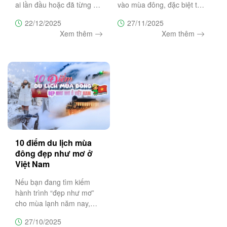
ai lần đầu hoặc đã từng du
vào mùa đông, đặc biệt từ
lịch Măng Đen để giúp bạn
tháng 12 đến tháng 1 khi
22/12/2025
27/11/2025
chọn đúng thời điểm, lên
du khách có cơ hội săn
Xem thêm
Xem thêm
lịch trình hợp lý, ngắm hoa
tuyết và chiêm ngưỡng
anh đào nở đẹp nhất và
những biển mây bồng
tránh những sai lầm
bềnh như chốn tiên cảnh.
Bài viết này
10 điểm du lịch mùa
đông đẹp như mơ ở
Việt Nam
Nếu bạn đang tìm kiếm
hành trình “đẹp như mơ”
cho mùa lạnh năm nay,
hãy cùng Trường Sa
27/10/2025
Tourist khám phá 10 điểm