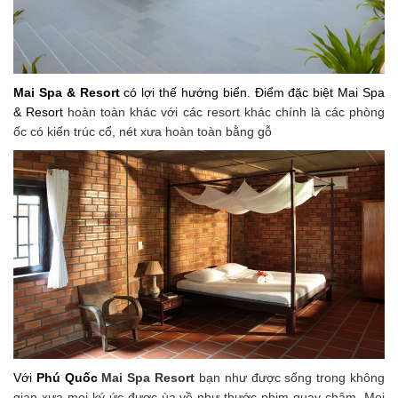
Mai Spa & Resort
có lợi thế hướng biển. Điểm đặc biệt Mai Spa
& Resort
hoàn toàn khác với các resort khác chính là các phòng
ốc có kiến trúc cổ, nét xưa hoàn toàn bằng gỗ
Với
Phú Quốc
Mai Spa Resort
bạn như được sống trong không
gian xưa mọi ký ức được ùa về như thước phim quay chậm. Mọi