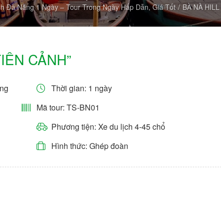
ịch Đà Nẵng 1 Ngày – Tour Trong Ngày Hấp Dẫn, Giá Tốt
BÀ NÀ HIL
TIÊN CẢNH”
ong
Thời gian: 1 ngày
Mã tour: TS-BN01
Phương tiện: Xe du lịch 4-45 chổ
Hình thức: Ghép đoàn