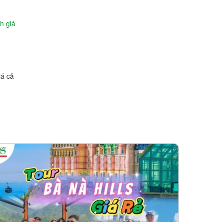
h giá
iá cả