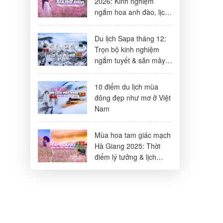
2026: Kinh nghiệm
ngắm hoa anh đào, lịch
trình & lưu ý
Du lịch Sapa tháng 12:
Trọn bộ kinh nghiệm
ngắm tuyết & săn mây
đẹp nhất
10 điểm du lịch mùa
đông đẹp như mơ ở Việt
Nam
Mùa hoa tam giác mạch
Hà Giang 2025: Thời
điểm lý tưởng & lịch
trình 3N2Đ