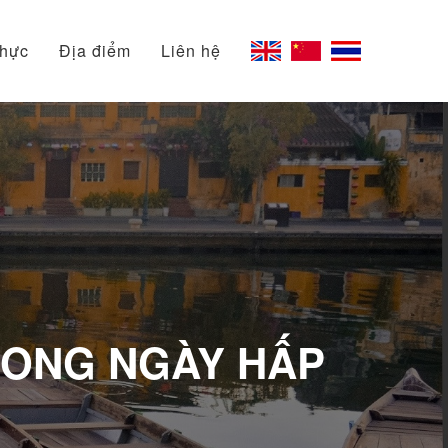
thực
Địa điểm
Liên hệ
TRONG NGÀY HẤP