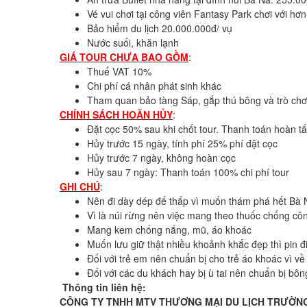
Vé vui chơi tại công viên Fantasy Park chơi với hơn
Bảo hiểm du lịch 20.000.000đ/ vụ
Nước suối, khăn lạnh
GIÁ TOUR CHƯA BAO GỒM
:
Thuế VAT 10%
Chi phí cá nhân phát sinh khác
Tham quan bảo tàng Sáp, gắp thú bông và trò chơi
CHÍNH SÁCH HOÃN HỦY
:
Đặt cọc 50% sau khi chốt tour. Thanh toán hoàn tất
Hủy trước 15 ngày, tính phí 25% phí đặt cọc
Hủy trước 7 ngày, không hoàn cọc
Hủy sau 7 ngày: Thanh toán 100% chi phí tour
GHI CHÚ
:
Nên đi dày dép đế thấp vì muốn thám phá hết Bà Nà
Vì là núi rừng nên việc mang theo thuốc chống côn 
Mang kem chống nắng, mũ, áo khoác
Muốn lưu giữ thật nhiều khoảnh khắc đẹp thì pin 
Đối với trẻ em nên chuẩn bị cho trẻ áo khoác vì về
Đối với các du khách hay bị ù tai nên chuẩn bị bông
Thông tin liên hệ:
CÔNG TY TNHH MTV THƯƠNG MẠI DU LỊCH TRƯỜNG