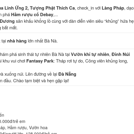
ùa Linh Ứng 2, Tượng Phật Thích Ca
, check_in với
Làng Pháp
, dạo
m phá
Hầm rượu cổ Debay
,...
h Dương
sân khấu khổng lồ cùng với dàn diễn viên siêu “khủng” hứa h
 bắt mắt.
 tại
nhà hàng
lớn nhất Bà Nà.
ám phá sinh thái tự nhiên Bà Nà tại
Vườn khỉ tự nhiên
,
Đỉnh Núi
ại khu vui chơi
Fantasy Park
: Tháp rơi tự do, Công viên khủng long,
 và xuống núi. Lên đường về lại
Đà Nẵng
 đầu. Chào tạm biệt và hẹn gặp lại!
yến
0.000đ/trẻ em
háp, Hầm rượu, Vườn hoa
00đ/người lớn, 128.000đ/trẻ em