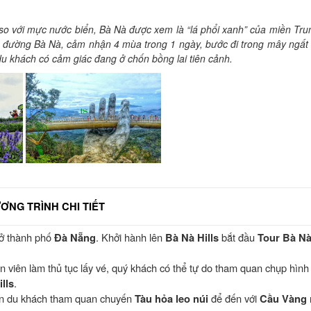
với mực nước biển, Bà Nà được xem là “lá phổi xanh” của miền Trun
 đường Bà Nà, cảm nhận 4 mùa trong 1 ngày, bước đi trong mây ngất
 du khách có cảm giác đang ở chốn bồng lai tiên cảnh.
ƠNG TRÌNH CHI TIẾT
 ở thành phố
Đà Nẵng
. Khởi hành lên
Bà Nà Hills
bắt đầu
Tour Bà N
n viên làm thủ tục lấy vé, quý khách có thể tự do tham quan chụp hình
lls
.
ên du khách tham quan chuyến
Tàu hỏa leo núi
để đến với
Cầu Vàng