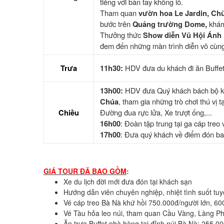
tiếng với bàn tay khổng lồ.
Tham quan
vườn hoa Le Jardin, Ch
bước trên
Quảng trường Dome,
khá
Thưởng thức
Show diễn Vũ Hội Án
đem đến những màn trình diễn vô cùng
Trưa
11h30:
HDV đưa du khách đi ăn Buffet
13h00:
HDV đưa Quý khách bách bộ kh
Chúa
, tham gia những trò chơi thú vị t
Chiều
Đường đua rực lửa, Xe trượt ống,...
16h00
: Đoàn tập trung tại ga cáp treo
17h00
: Đưa quý khách về điểm đón ban
GIÁ TOUR ĐÃ BAO GỒM
:
Xe du lịch đời mới đưa đón tại khách sạn
Hướng dẫn viên chuyên nghiệp, nhiệt tình suốt tu
Vé cáp treo Bà Nà khứ hồi 750.000đ/người lớn, 60
Vé Tàu hỏa leo núi, tham quan Cầu Vàng, Làng P
Ăn trưa Buffet nhà hàng tại đỉnh núi Bà Nà: 255.0