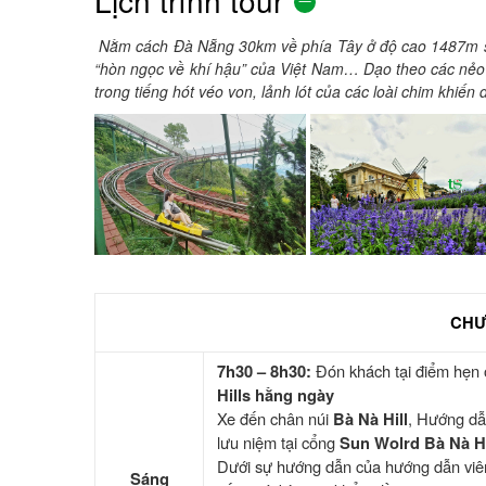
Lịch trình tour
Nằm cách Đà Nẵng 30km về phía Tây ở độ cao 1487m so 
“hòn ngọc về khí hậu” của Việt Nam… Dạo theo các nẻo
trong tiếng hót véo von, lảnh lót của các loài chim khiến
CHƯ
7h30 – 8h30:
Đón khách tại điểm hẹn
Hills hằng ngày
Xe đến chân núi
Bà Nà Hill
, Hướng dẫ
lưu niệm tại cổng
Sun Wolrd Bà Nà Hi
Dưới sự hướng dẫn của hướng dẫn vi
Sáng