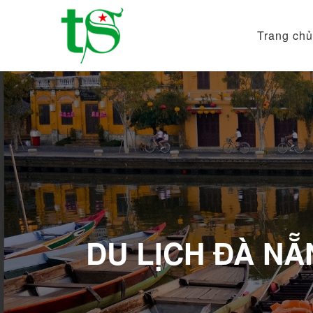
Trang chủ
Tour
Du
Lịch
Việt
Nam
Từ
Bắc
Vào
Nam
|
Trường
Sa
DU LỊCH ĐÀ NẴ
Tourist
DMC