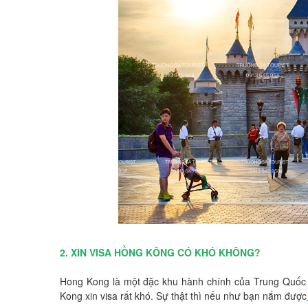
2. XIN VISA HỒNG KÔNG CÓ KHÓ KHÔNG?
Hong Kong là một đặc khu hành chính của Trung Quốc và
Kong xin visa rất khó. Sự thật thì nếu như bạn nắm được