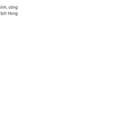
hính, công
 lịch Hong