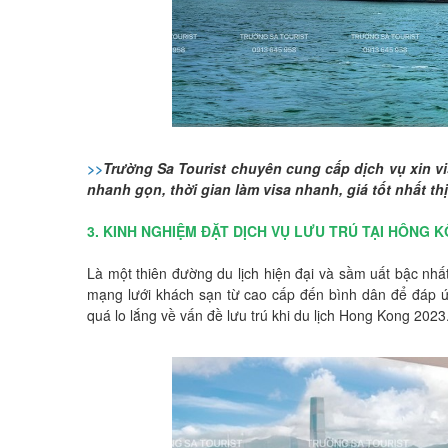
>>
Trường Sa Tourist chuyên cung cấp dịch vụ xin vis
nhanh gọn, thời gian làm visa nhanh, giá tốt nhất th
3. KINH NGHIỆM ĐẶT DỊCH VỤ LƯU TRÚ TẠI HÔNG 
Là một thiên đường du lịch hiện đại và sầm uất bậc nhấ
mạng lưới khách sạn từ cao cấp đến bình dân để đáp ứ
quá lo lắng về vấn đề lưu trú khi du lịch Hong Kong 2023