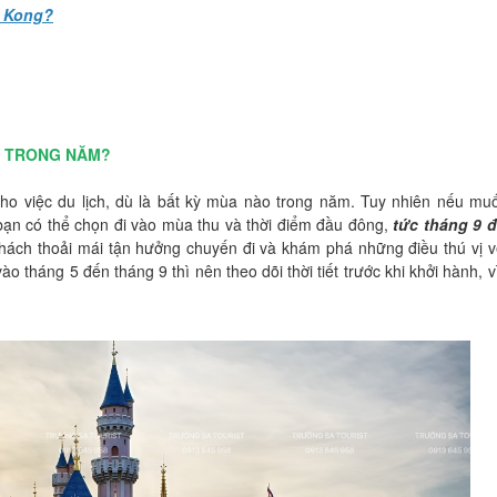
g Kong?
ÀO TRONG NĂM?
cho việc du lịch, dù là bất kỳ mùa nào trong năm. Tuy nhiên nếu mu
ạn có thể chọn đi vào mùa thu và thời điểm đầu đông,
tức tháng 9 
khách thoải mái tận hưởng chuyến đi và khám phá những điều thú vị v
 tháng 5 đến tháng 9 thì nên theo dõi thời tiết trước khi khởi hành, vì