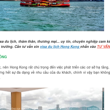
a du lịch, thăm thân, thương mại... uy tín, chuyên nghiệp cam kế
ị trường. Cần tư vấn xin
visa du lịch Hong Kong
nhấn vào
TƯ VẤN
KÔNG
t, nên Hong Kong rất chú trọng đến việc phát triển các cơ sở hạ tầng
ng hết sự đa dạng về nhu cầu của du khách, chính vì vậy bạn không
.