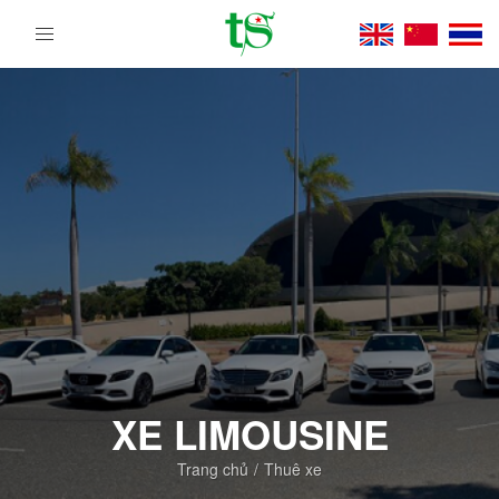
Tour
Du
Lịch
Việt
Nam
Từ
Bắc
Vào
Nam
|
Trường
Sa
Tourist
DMC
XE LIMOUSINE
Trang chủ
Thuê xe