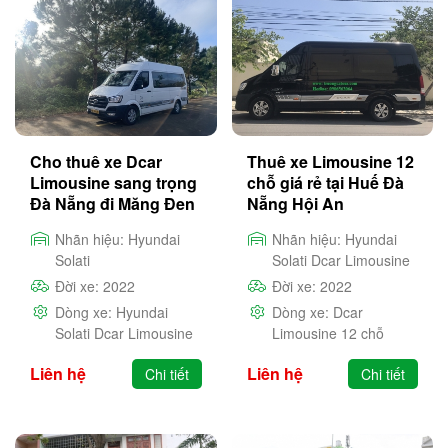
Cho thuê xe Dcar
Thuê xe Limousine 12
Limousine sang trọng
chỗ giá rẻ tại Huế Đà
Đà Nẵng đi Măng Đen
Nẵng Hội An
giá rẻ
Nhãn hiệu:
Hyundai
Nhãn hiệu:
Hyundai
Solati
Solati Dcar Limousine
Đời xe:
2022
Đời xe:
2022
Dòng xe:
Hyundai
Dòng xe:
Dcar
Solati Dcar Limousine
Limousine 12 chỗ
Liên hệ
Liên hệ
Chi tiết
Chi tiết