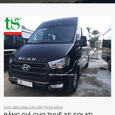
# XE LIMOUSINE CAO CẤP TẠI ĐÀ NẴNG
BẢNG GIÁ CHO THUÊ XE SOLATI