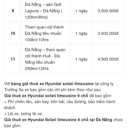
Đà Nẵng – sân Golf
9
Laguna – Đà Nẵng (
1 ngày
3.500.000đ
120km/8hrs)
Tham quan nội thành
10
Đà Nẵng tiêu chuẩn
1 ngày
3.000.000đ
100km/10hrs
Đà Nẵng – tham quan
nội thành Huế - Đà
11
1 ngày
4.500.000đ
Nẵng tiêu chuẩn
250km/12hrs
Với
bảng giá thuê xe Hyundai solati limousine
tại công ty
Trường Sa xe bao gồm các chi phí kèm theo như sau:
Giá thuê xe Hyundai solati limousine 9 chỗ
đã bao gồm:
+ Phí nhiên liệu, sân bay, bễn bãi, cầu đường, bảo hiểm hành
khách
+ Lái xe, lương lái xe.
Giá thuê xe Hyundai Solati limousine 9 chỗ tại Đà Nẵng
chưa
bao gồm: