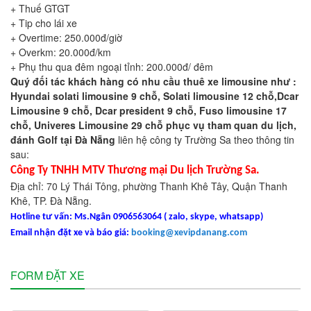
+ Thuế GTGT
+ Tip cho lái xe
+ Overtime: 250.000đ/giờ
+ Overkm: 20.000đ/km
+ Phụ thu qua đêm ngoại tỉnh: 200.000đ/ đêm
Quý đối tác khách hàng có nhu cầu thuê xe limousine như :
Hyundai solati limousine 9 chỗ, Solati limousine 12 chỗ,Dcar
Limousine 9 chỗ, Dcar president 9 chỗ, Fuso limousine 17
chỗ, Univeres Limousine 29 chỗ phục vụ tham quan du lịch,
đánh Golf tại Đà Nẵng
liên hệ công ty Trường Sa theo thông tin
sau:
Công Ty TNHH MTV Thương mại Du lịch Trường Sa.
Địa chỉ: 70 Lý Thái Tông, phường Thanh Khê Tây, Quận Thanh
Khê, TP. Đà Nẵng.
Hotline tư vấn: Ms.Ngân 0906563064 ( zalo, skype, whatsapp)
Email nhận đặt xe và báo giá:
booking@xevipdanang.com
FORM ĐẶT XE