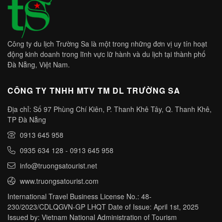
Công ty du lịch Trường Sa là một trong những đơn vị uy tín hoạt
động kinh doanh trong lĩnh vực lữ hành và du lịch tại thành phố
Đà Nẵng, Việt Nam.
CÔNG TY TNHH MTV TM DL TRƯỜNG SA
Địa chỉ: Số 97 Phùng Chí Kiên, P. Thanh Khê Tây, Q. Thanh Khê,
TP Đà Nẵng
0913 645 958
0935 634 128
-
0913 645 958
info@truongsatourist.net
www.truongsatourist.com
International Travel Business License No.: 48-
230/2023/CDLQGVN-GP LHQT Date of Issue: April 1st, 2025
Issued by: Vietnam National Administration of Tourism