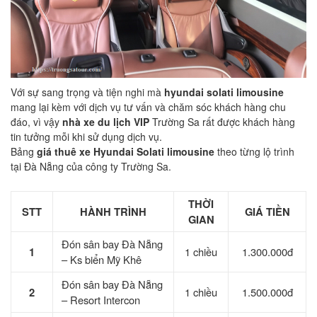
Với sự sang trọng và tiện nghi mà
hyundai solati limousine
mang lại kèm với dịch vụ tư vấn và chăm sóc khách hàng chu
đáo, vì vậy
nhà xe
du lịch VIP
Trường Sa rất được khách hàng
tin tưởng mỗi khi sử dụng dịch vụ.
Bảng
giá thuê xe Hyundai Solati limousine
theo từng lộ trình
tại Đà Nẵng của công ty Trường Sa.
THỜI
STT
HÀNH TRÌNH
GIÁ TIỀN
GIAN
Đón sân bay Đà Nẵng
1
1 chiều
1.300.000đ
– Ks biển Mỹ Khê
Đón sân bay Đà Nẵng
2
1 chiều
1.500.000đ
– Resort Intercon