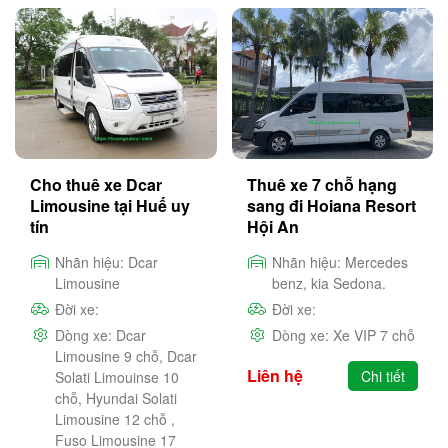
Cho thuê xe Dcar
Thuê xe 7 chỗ hạng
Limousine tại Huế uy
sang đi Hoiana Resort
tín
Hội An
Nhãn hiệu:
Dcar
Nhãn hiệu:
Mercedes
Limousine
benz, kia Sedona.
Đời xe:
Đời xe:
Dòng xe:
Dcar
Dòng xe:
Xe VIP 7 chỗ
Limousine 9 chỗ, Dcar
Liên hệ
Chi tiết
Solati Limouinse 10
chỗ, Hyundai Solati
Limousine 12 chỗ ,
Fuso Limousine 17