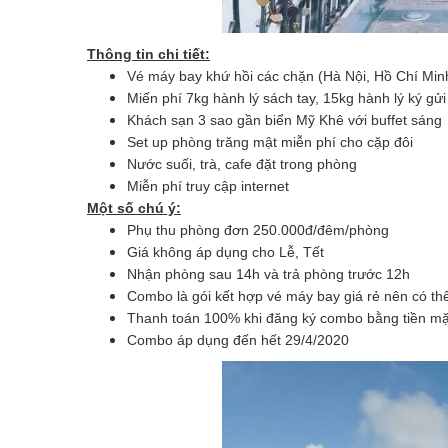
Thông tin chi tiết:
Vé máy bay khứ hồi các chặn (Hà Nội, Hồ Chí Min
Miến phí 7kg hành lý sách tay, 15kg hành lý ký gửi
Khách sạn 3 sao gần biển Mỹ Khê với buffet sáng
Set up phòng trăng mật miễn phí cho cặp đôi
Nước suối, trà, cafe đặt trong phòng
Miễn phí truy cập internet
Một số chú ý:
Phụ thu phòng đơn 250.000đ/đêm/phòng
Giá không áp dụng cho Lễ, Tết
Nhận phòng sau 14h và trả phòng trước 12h
Combo là gói kết hợp vé máy bay giá rẻ nên có thể
Thanh toán 100% khi đăng ký combo bằng tiền m
Combo áp dụng đến hết 29/4/2020