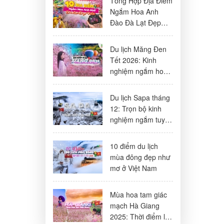
Tổng Hợp Địa Điểm
Ngắm Hoa Anh
Đào Đà Lạt Đẹp
Nhất 2026
Du lịch Măng Đen
Tết 2026: Kinh
nghiệm ngắm hoa
anh đào, lịch trình
& lưu ý
Du lịch Sapa tháng
12: Trọn bộ kinh
nghiệm ngắm tuyết
& săn mây đẹp
nhất
10 điểm du lịch
mùa đông đẹp như
mơ ở Việt Nam
Mùa hoa tam giác
mạch Hà Giang
2025: Thời điểm lý