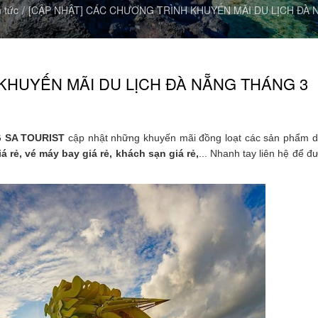
n tức
[CẬP NHẬT] CÁC CHƯƠNG TRÌNH KHUYẾN MÃI DU LỊCH ĐÀ 
KHUYẾN MÃI DU LỊCH ĐÀ NẴNG THÁNG 3
 SA TOURIST
cập nhật những
khuyến mãi đồng loạt các sản phẩm dị
iá rẻ, vé máy bay giá rẻ, khách sạn giá rẻ,
... Nhanh tay liên hệ để đ