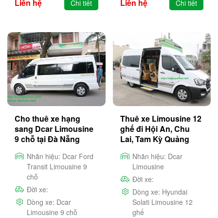
Liên hệ
Liên hệ
Chi tiết
Chi tiết
Cho thuê xe hạng
Thuê xe Limousine 12
sang Dcar Limousine
ghế đi Hội An, Chu
9 chỗ tại Đà Nẵng
Lai, Tam Kỳ Quảng
Nam
Nhãn hiệu:
Dcar Ford
Nhãn hiệu:
Dcar
Transit Limousine 9
Limousine
chỗ
Đời xe:
Đời xe:
Dòng xe:
Hyundai
Dòng xe:
Dcar
Solati Limousine 12
Limousine 9 chỗ
ghế