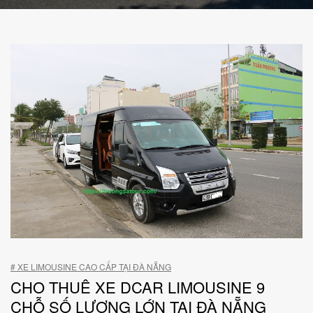
# XE LIMOUSINE CAO CẤP TẠI ĐÀ NẴNG
​CHO THUÊ XE DCAR LIMOUSINE 9
CHỖ SỐ LƯỢNG LỚN TẠI ĐÀ NẴNG