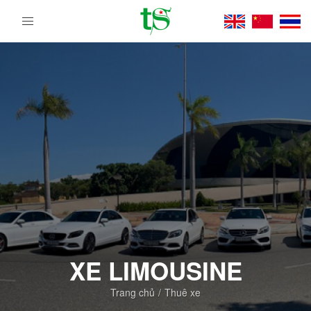
Tour
Du
Lịch
Việt
Nam
Từ
Bắc
Vào
Nam
|
Trường
Sa
Tourist
DMC
XE LIMOUSINE
Trang chủ
Thuê xe