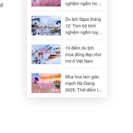
nghiệm ngắm hoa
ng
anh đào, lịch trình
& lưu ý
Du lịch Sapa tháng
12: Trọn bộ kinh
nghiệm ngắm tuyết
& săn mây đẹp
nhất
10 điểm du lịch
mùa đông đẹp như
mơ ở Việt Nam
Mùa hoa tam giác
mạch Hà Giang
2025: Thời điểm lý
tưởng & lịch trình
3N2Đ