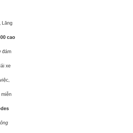
, Lăng
00 cao
y đám
lái xe
việc,
ố miễn
edes
 công