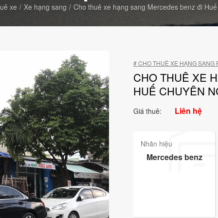
uê xe
Xe hạng sang
Cho thuê xe hạng sang Mercedes benz đi Huế
# CHO THUÊ XE HẠNG SANG P
CHO THUÊ XE 
HUẾ CHUYÊN N
Liên hệ
Giá thuê:
Nhãn hiệu
Mercedes benz