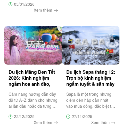
05/01/2026
thể bỏ lỡ, bật mí top 20 địa
Xem thêm
điểm săn hoa anh đào đẹp
nhất Đà Lạt
Du lịch Măng Đen Tết
Du lịch Sapa tháng 12:
2026: Kinh nghiệm
Trọn bộ kinh nghiệm
ngắm hoa anh đào,
ngắm tuyết & săn mây
lịch trình & lưu ý
đẹp nhất
Cẩm nang hướng dẫn đầy
Sapa là một trong những
đủ từ A–Z dành cho những
điểm đến hấp dẫn nhất
ai lần đầu hoặc đã từng du
vào mùa đông, đặc biệt từ
lịch Măng Đen để giúp bạn
tháng 12 đến tháng 1 khi
22/12/2025
27/11/2025
chọn đúng thời điểm, lên
du khách có cơ hội săn
Xem thêm
Xem thêm
lịch trình hợp lý, ngắm hoa
tuyết và chiêm ngưỡng