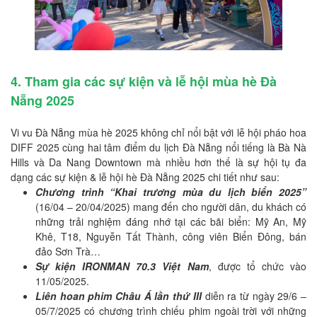
4. Tham gia các sự kiện và lễ hội mùa hè Đà
Nẵng 2025
Vi vu Đà Nẵng mùa hè 2025 không chỉ nổi bật với lễ hội pháo hoa
DIFF 2025 cùng hai tâm điểm du lịch Đà Nẵng nổi tiếng là Bà Nà
Hills và Da Nang Downtown mà nhiều hơn thế là sự hội tụ đa
dạng các sự kiện & lễ hội hè Đà Nẵng 2025 chi tiết như sau:
Chương trình “Khai trương mùa du lịch biển 2025”
(16/04 – 20/04/2025) mang đến cho người dân, du khách có
những trải nghiệm đáng nhớ tại các bãi biển: Mỹ An, Mỹ
Khê, T18, Nguyễn Tất Thành, công viên Biển Đông, bán
đảo Sơn Trà…
Sự kiện IRONMAN 70.3 Việt Nam
, được tổ chức vào
11/05/2025.
Liên hoan phim Châu Á lần thứ III
diễn ra từ ngày 29/6 –
05/7/2025 có chương trình chiếu phim ngoài trời với những