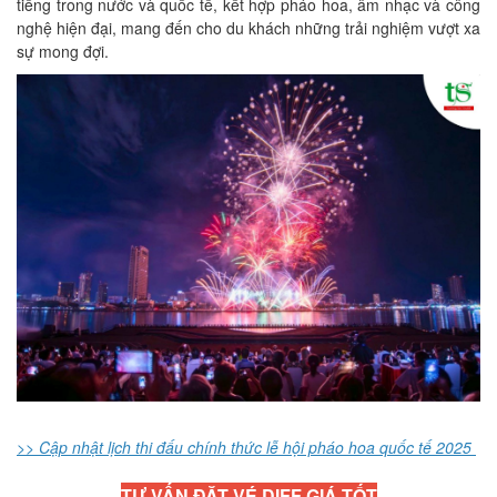
tiếng trong nước và quốc tế, kết hợp pháo hoa, âm nhạc và công
nghệ hiện đại, mang đến cho du khách những trải nghiệm vượt xa
sự mong đợi.
>> Cập nhật lịch thi đấu chính thức lễ hội pháo hoa quốc tế 2025
TƯ VẤN ĐẶT VÉ DIFF GIÁ TỐT