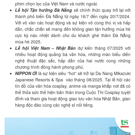
phim chọn lọc của Việt Nam và nước ngoài.
Lễ hội Tận hưởng Đà Nẵng
sẽ chính thức quay trở lại với
thành phố biển Đà Nẵng từ ngày 16/7 đến ngày 20/7/2024.
Với vô vàn các hoạt động và sự kiện vô cùng thú vị và hấp
dẫn, chắc chắn sẽ mang đến không gian tận hưởng mùa hè
cực kỳ náo nhiệt dành cho du khách ghé thăm Đà Nẵng
mùa hè 2025.
Lễ hội Việt Nam – Nhật Bản
dự kiến tháng 07/2025 với
nhiều hoạt động quảng bá văn hóa, những màn biểu diễn
nghệ thuật đặc sắc, hấp dẫn của hai nước cùng những
chương trình đồng hành phong phú.
NIPPON ƠI
là sự kiện siêu “hot” sẽ trở lại Da Nang Mikazuki
Japanese Resorts & Spa vào tháng 08/2025. Tại lễ hội các
tín đồ của văn hóa cosplay, anime và manga khắp nơi đã có
thể thỏa sức thể hiện bản thân trong Cuộc Thi Cosplay tuyệt
đỉnh và tham gia hoạt động giao lưu văn hóa Nhật Bản, gian
hàng độc đáo cùng các nghệ sĩ nổi tiếng.