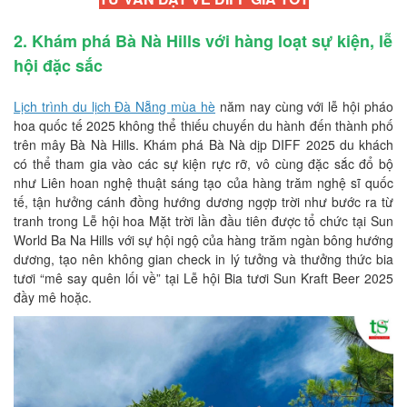
2. Khám phá Bà Nà Hills với hàng loạt sự kiện, lễ
hội đặc sắc
Lịch trình du lịch Đà Nẵng mùa hè
năm nay cùng với lễ hội pháo
hoa quốc tế 2025 không thể thiếu chuyến du hành đến thành phố
trên mây Bà Nà Hills. Khám phá Bà Nà dịp DIFF 2025 du khách
có thể tham gia vào các sự kiện rực rỡ, vô cùng đặc sắc đổ bộ
như Liên hoan nghệ thuật sáng tạo của hàng trăm nghệ sĩ quốc
tế, tận hưởng cánh đồng hướng dương ngợp trời như bước ra từ
tranh trong Lễ hội hoa Mặt trời lần đầu tiên được tổ chức tại Sun
World Ba Na Hills với sự hội ngộ của hàng trăm ngàn bông hướng
dương, tạo nên không gian check in lý tưởng và thưởng thức bia
tươi “mê say quên lối về” tại Lễ hội Bia tươi Sun Kraft Beer 2025
đầy mê hoặc.