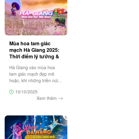
Mùa hoa tam giác
mạch Hà Giang 2025:
Thời điểm lý tưởng &
lịch trình 3N2Đ
Hà Giang vào mùa hoa
tam giác mạch đẹp mê
hoặc, khi những triền núi
đá nở rộ sắc tím hồng đặc
10/10/2025
trưng. Đây là thời điểm lý
Xem thêm
tưởng cho chuyến du lịch 3
ngày 2 đêm khám phá Hà
Giang hùng vĩ và thơ
mộng,