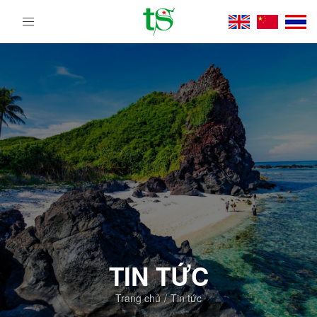
Tour
Du
Lịch
Việt
Nam
Từ
Bắc
Vào
Nam
|
Trường
Sa
Tourist
DMC
TIN TỨC
Trang chủ
Tin tức