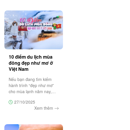
anh đào nở đẹp nhất và
những biển mây bồng
tránh những sai lầm
bềnh như chốn tiên cảnh.
Bài viết này
10 điểm du lịch mùa
đông đẹp như mơ ở
Việt Nam
Nếu bạn đang tìm kiếm
hành trình “đẹp như mơ”
cho mùa lạnh năm nay,
hãy cùng Trường Sa
27/10/2025
Tourist khám phá 10 điểm
Xem thêm
đến mùa đông tuyệt vời
nhất Việt Nam – nơi mỗi
chuyến đi là một bản hòa
ca của thiên