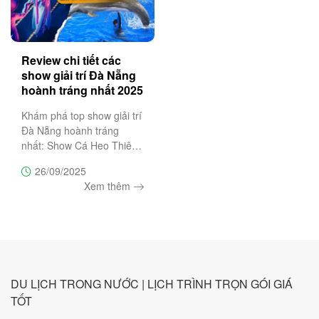
Review chi tiết các
show giải trí Đà Nẵng
hoành tráng nhất 2025
Khám phá top show giải trí
Đà Nẵng hoành tráng
nhất: Show Cá Heo Thiên
Đường Cổ Cò, Ký Ức Hội
26/09/2025
An, Charming Đà Nẵng, À
Xem thêm
Ố Show. Đặt vé ưu đãi
ngay hôm nay tại Trường
Sa Tourist.
DU LỊCH TRONG NƯỚC | LỊCH TRÌNH TRỌN GÓI GIÁ
TỐT