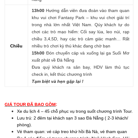
13h00
Hướng dẫn viên đưa đoàn vào tham quan
khu vui chơi Fantasy Park – khu vui chơi giải trí
trong nhà lớn nhất Việt Nam. Qúy khách tự do
chơi các trò mạo hiểm: Cối say lúa, leo núi, rạp
chiều 3,4,5D, hay các trò cảm giác mạnh… Rất
Chiều
nhiều trò chơi kỳ thú khác đang chờ bạn
15h00
Đón chuyến cáp và xuống lại ga Suối Mơ
xuất phát về Đà Nẵng
Đưa quý khách ra sân bay, HDV làm thủ tục
check in, kết thúc chương trình
Tạm biệt và hẹn gặp lại !
GIÁ TOUR ĐÃ BAO GỒM
:
Xe du lịch 4 – 45 chỗ phục vụ trong suốt chương trình Tour.
Lưu trú: 2 đêm tại khách sạn 3 sao Đà Nẵng ( 2-3 khách/
phòng).
Vé tham quan: vé cáp treo khứ hồi Bà Nà, vé tham quan