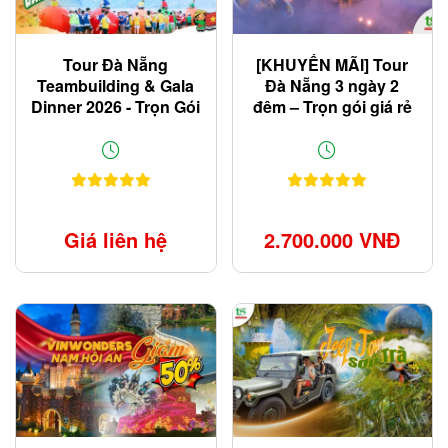
Tour Đà Nẵng
[KHUYẾN MÃI] Tour
Teambuilding & Gala
Đà Nẵng 3 ngày 2
Dinner 2026 - Trọn Gói
đêm – Trọn gói giá rẻ
Cho Doanh Nghiệp
chỉ 2.700K
Giá liên hệ
2.700.000 VNĐ