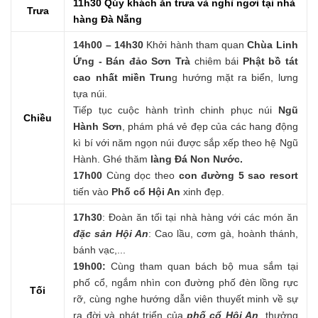
11h30 Qúy khách ăn trưa và nghỉ ngơi tại nhà
Trưa
hàng Đà Nẵng
14h00 – 14h30
Khởi hành tham quan
Chùa Linh
Ứng - B
án đảo Sơn Trà
chiêm bái
Phật bồ tát
cao nhất miền Trun
g hướng mặt ra biển, lưng
tựa núi.
Tiếp tục cuộc hành trình chinh phục núi
Ngũ
Chiều
Hành Sơn
, phám phá vẻ đẹp của các hang động
kì bí với năm ngọn núi được sắp xếp theo hệ Ngũ
Hành. Ghé thăm
làng Đá Non Nước.
17h00
Cùng dọc theo
con đường 5 sao resort
tiến vào
Phố cổ Hội An
xinh đẹp.
17h30
: Đoàn ăn tối tại nhà hàng với các món ăn
đặc sản Hội An
: Cao lầu, cơm gà, hoành thánh,
bánh vạc,...
19h00:
Cùng tham quan bách bộ mua sắm tại
phố cổ, ngắm nhìn con đường phố đèn lồng rực
Tối
rỡ, cùng nghe hướng dẫn viên thuyết minh về sự
ra đời và phát triển của
phố cổ Hội An
, thưởng