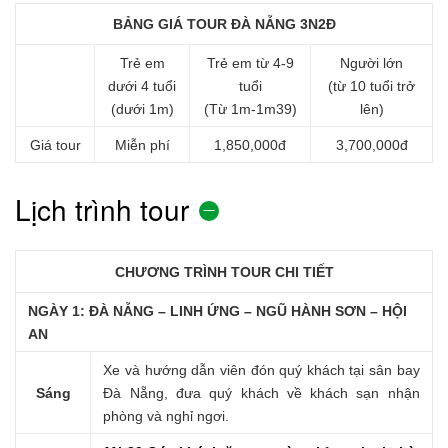
BẢNG GIÁ TOUR ĐÀ NẴNG 3N2Đ
Trẻ em
Trẻ em từ 4-9
Người lớn
dưới 4 tuổi
tuổi
(từ 10 tuổi trở
(dưới 1m)
(Từ 1m-1m39)
lên)
Giá tour
Miễn phí
1,850,000đ
3,700,000đ
Lịch trình tour
CHƯƠNG TRÌNH TOUR CHI TIẾT
NGÀY 1: ĐÀ NẴNG – LINH ỨNG – NGŨ HÀNH SƠN – HỘI
AN
Xe và hướng dẫn viên đón quý khách tại sân bay
Sáng
Đà Nẵng, đưa quý khách về khách sạn nhận
phòng và nghỉ ngơi.