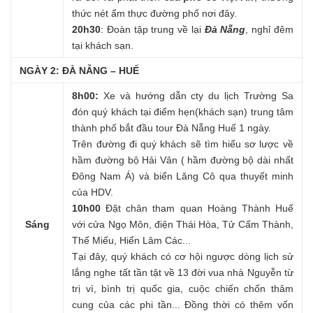
thức nét ẩm thực đường phố nơi đây.
20h30
: Đoàn tập trung về lại
Đà Nẵng
, nghỉ đêm
tại khách sạn.
NGÀY 2: ĐÀ NẴNG – HUẾ
8h00:
Xe và hướng dẫn cty du lịch Trường Sa
đón quý khách tại điểm hẹn(khách sạn) trung tâm
thành phố bắt đầu tour Đà Nẵng Huế 1 ngày.
Trên đường đi quý khách sẽ tìm hiểu sơ lược về
hầm đường bộ Hải Vân ( hầm đường bộ dài nhất
Đông Nam Á) và biển Lăng Cô qua thuyết minh
của HDV.
10h00
Đặt chân tham quan Hoàng Thành Huế
Sáng
với cửa Ngọ Môn, điện Thái Hòa, Tử Cấm Thành,
Thế Miếu, Hiển Lâm Các...
Tại đây, quý khách có cơ hội ngược dòng lịch sử
lắng nghe tất tần tật về 13 đời vua nhà Nguyễn từ
trị vì, bình trị quốc gia, cuộc chiến chốn thâm
cung của các phi tần... Đồng thời có thêm vốn