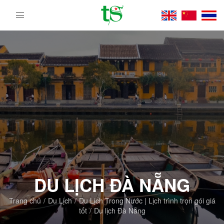
Tour
Du
Lịch
Việt
Nam
Từ
Bắc
Vào
Nam
|
Trường
Sa
Tourist
DMC
DU LỊCH ĐÀ NẴNG
Trang chủ
Du Lịch
Du Lịch Trong Nước | Lịch trình trọn gói giá
tốt
Du lịch Đà Nẵng