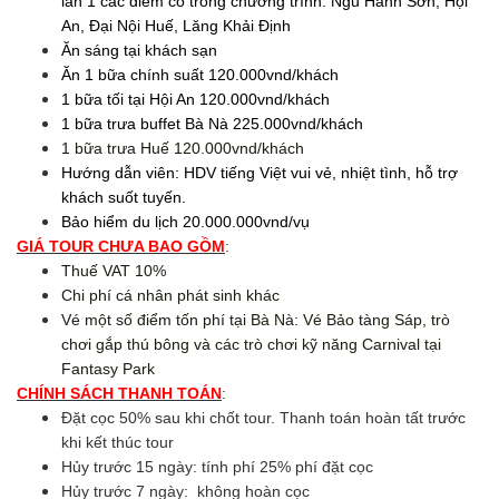
lần 1 các điểm có trong chương trình: Ngũ Hành Sơn, Hội
An, Đại Nội Huế, Lăng Khải Định
Ăn sáng tại khách sạn
Ăn 1 bữa chính suất 120.000vnd/khách
1 bữa tối tại Hội An 120.000vnd/khách
1 bữa trưa buffet Bà Nà 225.000vnd/khách
1 bữa trưa Huế 120.000vnd/khách
Hướng dẫn viên: HDV tiếng Việt vui vẻ, nhiệt tình, hỗ trợ
khách suốt tuyến.
Bảo hiểm du lịch 20.000.000vnd/vụ
GIÁ TOUR CHƯA BAO GỒM
:
Thuế VAT 10%
Chi phí cá nhân phát sinh khác
Vé một số điểm tốn phí tại Bà Nà: Vé Bảo tàng Sáp, trò
chơi gắp thú bông và các trò chơi kỹ năng Carnival tại
Fantasy Park
CHÍNH SÁCH THANH TOÁN
:
Đặt cọc 50% sau khi chốt tour. Thanh toán hoàn tất trước
khi kết thúc tour
Hủy trước 15 ngày: tính phí 25% phí đặt cọc
Hủy trước 7 ngày: không hoàn cọc