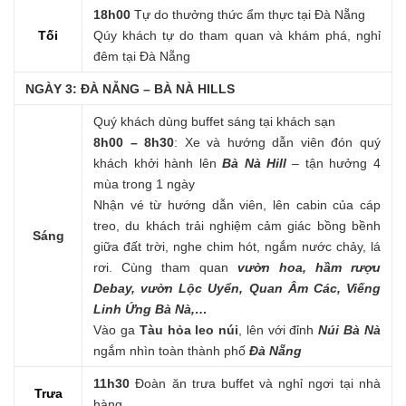
18h00
Tự do thưởng thức ẩm thực tại Đà Nẵng
Tối
Qúy khách tự do tham quan và khám phá, nghỉ
đêm tại Đà Nẵng
NGÀY 3: ĐÀ NẴNG – BÀ NÀ HILLS
Quý khách dùng buffet sáng tại khách sạn
8h00 – 8h30
: Xe và hướng dẫn viên đón quý
khách khởi hành lên
Bà Nà Hill
– tận hưởng 4
mùa trong 1 ngày
Nhận vé từ hướng dẫn viên, lên cabin của cáp
treo, du khách trải nghiệm cảm giác bồng bềnh
Sáng
giữa đất trời, nghe chim hót, ngắm nước chảy, lá
rơi. Cùng tham quan
vườn hoa, hầm rượu
Debay, vườn Lộc Uyển, Quan Âm Các, Viếng
Linh Ứng Bà Nà,…
Vào ga
Tàu hỏa leo núi
, lên với đỉnh
Núi Bà Nà
ngắm nhìn toàn thành phố
Đà Nẵng
11h30
Đoàn ăn trưa buffet và nghỉ ngơi tại nhà
Trưa
hàng