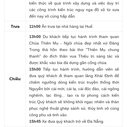
kiến thức về quá trình xây dựng và việc duy trì
các công trình kiến trúc nguy nga đồ sộ từ xưa
đến nay vô cùng hấp dẫn.
Trưa
11h00
Ăn trưa tại nhà hàng tại Huế.
13h00
Du khách tiếp tục hành trình tham quan
Chùa Thiên Mụ - Ngôi chùa đẹp nhất xứ Đàng
Trong thả hồn theo bài thơ "Thiên Mụ chung
thanh" do đích thân vua Thiệu trị sáng tác và
được khắc vào bia đá dựng gần cổng chùa.
15h00
Tiếp tục hành trình, hướng dẫn viên sẽ
đưa quý khách đi tham quan lăng Khải Định để
Chiều
chiêm ngưỡng dòng kiến trúc truyền thống thời
Nguyễn bởi cái mới, cái lạ, cái độc đáo, cái ngông
nghênh, lạc lõng... tạo ra từ phong cách kiến
trúc.Quý khách sẽ không khỏi ngạc nhiên và thán
phục nghệ thuật ghép sành sứ, thủy tinh vô cùng
công phu và tinh xảo.
15h45
Xe đưa quý khách trở về Đà Nẵng.