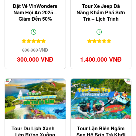
Đặt Vé VinWonders
Tour Xe Jeep Đà
Nam Hội An 2025 –
Nẵng Khám Phá Sơn
Giảm Đến 50%
Trà – Lịch Trình
Chuẩn Dân Phượt
600.000 VNĐ
300.000 VNĐ
1.400.000 VNĐ
Tour Du Lịch Xanh –
Tour Lặn Biển Ngắm
Lên Rừng Xuống
San Hô Sơn Trà Khởi