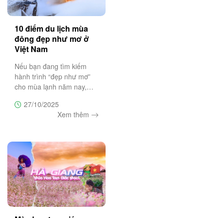
10 điểm du lịch mùa
đông đẹp như mơ ở
Việt Nam
Nếu bạn đang tìm kiếm
hành trình “đẹp như mơ”
cho mùa lạnh năm nay,
hãy cùng Trường Sa
27/10/2025
Tourist khám phá 10 điểm
Xem thêm
đến mùa đông tuyệt vời
nhất Việt Nam – nơi mỗi
chuyến đi là một bản hòa
ca của thiên