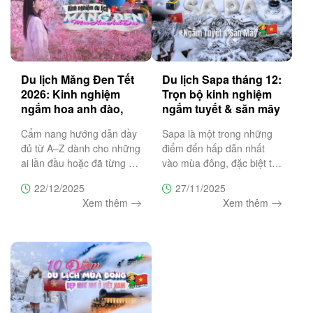
Du lịch Măng Đen Tết
Du lịch Sapa tháng 12:
2026: Kinh nghiệm
Trọn bộ kinh nghiệm
ngắm hoa anh đào,
ngắm tuyết & săn mây
lịch trình & lưu ý
đẹp nhất
Cẩm nang hướng dẫn đầy
Sapa là một trong những
đủ từ A–Z dành cho những
điểm đến hấp dẫn nhất
ai lần đầu hoặc đã từng du
vào mùa đông, đặc biệt từ
lịch Măng Đen để giúp bạn
tháng 12 đến tháng 1 khi
22/12/2025
27/11/2025
chọn đúng thời điểm, lên
du khách có cơ hội săn
Xem thêm
Xem thêm
lịch trình hợp lý, ngắm hoa
tuyết và chiêm ngưỡng
anh đào nở đẹp nhất và
những biển mây bồng
tránh những sai lầm
bềnh như chốn tiên cảnh.
Bài viết này