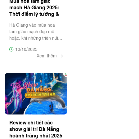
Mùa hoa tam giác
mạch Hà Giang 2025:
Thời điểm lý tưởng &
lịch trình 3N2Đ
Hà Giang vào mùa hoa
tam giác mạch đẹp mê
hoặc, khi những triền núi
đá nở rộ sắc tím hồng đặc
10/10/2025
trưng. Đây là thời điểm lý
Xem thêm
tưởng cho chuyến du lịch 3
ngày 2 đêm khám phá Hà
Giang hùng vĩ và thơ
mộng,
Review chi tiết các
show giải trí Đà Nẵng
hoành tráng nhất 2025