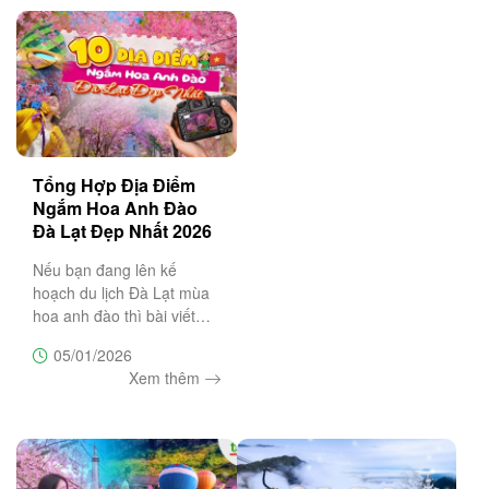
Tổng Hợp Địa Điểm
Ngắm Hoa Anh Đào
Đà Lạt Đẹp Nhất 2026
Nếu bạn đang lên kế
hoạch du lịch Đà Lạt mùa
hoa anh đào thì bài viết
này sẽ là cẩm nang không
05/01/2026
thể bỏ lỡ, bật mí top 20 địa
Xem thêm
điểm săn hoa anh đào đẹp
nhất Đà Lạt