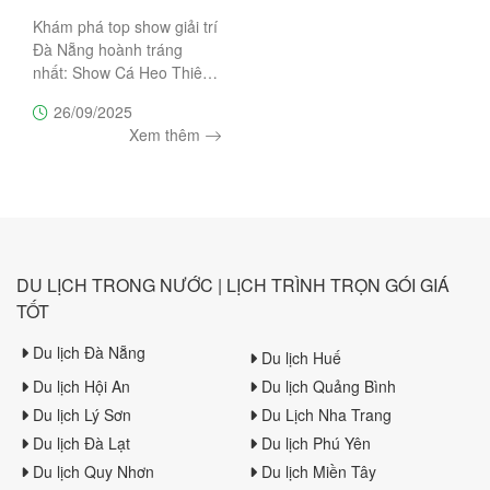
Khám phá top show giải trí
Đà Nẵng hoành tráng
nhất: Show Cá Heo Thiên
Đường Cổ Cò, Ký Ức Hội
26/09/2025
An, Charming Đà Nẵng, À
Xem thêm
Ố Show. Đặt vé ưu đãi
ngay hôm nay tại Trường
Sa Tourist.
DU LỊCH TRONG NƯỚC | LỊCH TRÌNH TRỌN GÓI GIÁ
TỐT
Du lịch Đà Nẵng
Du lịch Huế
Du lịch Hội An
Du lịch Quảng Bình
Du lịch Lý Sơn
Du Lịch Nha Trang
Du lịch Đà Lạt
Du lịch Phú Yên
Du lịch Quy Nhơn
Du lịch Miền Tây