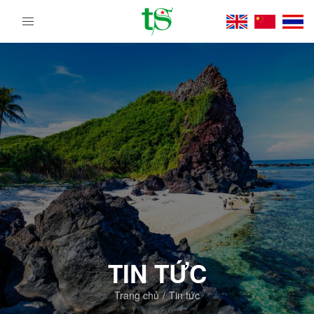
Tour
Du
Lịch
Việt
Nam
Từ
Bắc
Vào
Nam
|
Trường
Sa
Tourist
DMC
TIN TỨC
Trang chủ
Tin tức