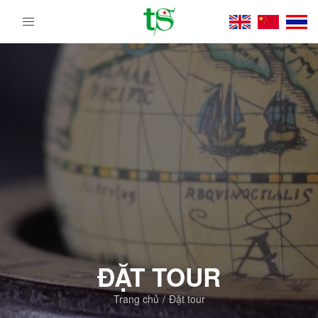
Tour
Du
Lịch
Việt
Nam
Từ
Bắc
Vào
Nam
|
Trường
Sa
Tourist
DMC
ĐẶT TOUR
Trang chủ
Đặt tour