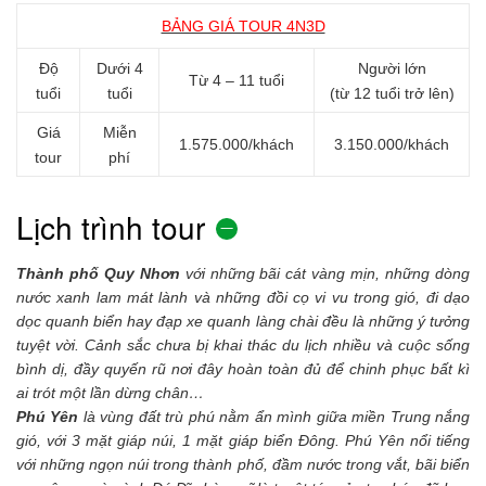
BẢNG GIÁ TOUR 4N3D
Độ
Dưới 4
Người lớn
Từ 4 – 11 tuổi
tuổi
tuổi
(từ 12 tuổi trở lên)
Giá
Miễn
1.575.000/khách
3.150.000/khách
tour
phí
Lịch trình tour
Thành phố Quy Nhơn
với những bãi cát vàng mịn, những dòng
nước xanh lam mát lành và những đồi cọ vi vu trong gió, đi dạo
dọc quanh biển hay đạp xe quanh làng chài đều là những ý tưởng
tuyệt vời. Cảnh sắc chưa bị khai thác du lịch nhiều và cuộc sống
bình dị, đầy quyến rũ nơi đây hoàn toàn đủ để chinh phục bất kì
ai trót một lần dừng chân…
Phú Yên
là vùng đất trù phú nằm ẩn mình giữa miền Trung nắng
gió, với 3 mặt giáp núi, 1 mặt giáp biển Đông. Phú Yên nổi tiếng
với những ngọn núi trong thành phố, đầm nước trong vắt, bãi biển