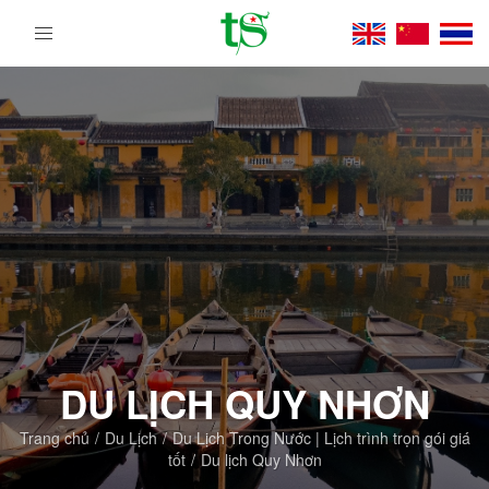
Tour
Du
Lịch
Việt
Nam
Từ
Bắc
Vào
Nam
|
Trường
Sa
Tourist
DMC
DU LỊCH QUY NHƠN
Trang chủ
Du Lịch
Du Lịch Trong Nước | Lịch trình trọn gói giá
tốt
Du lịch Quy Nhơn