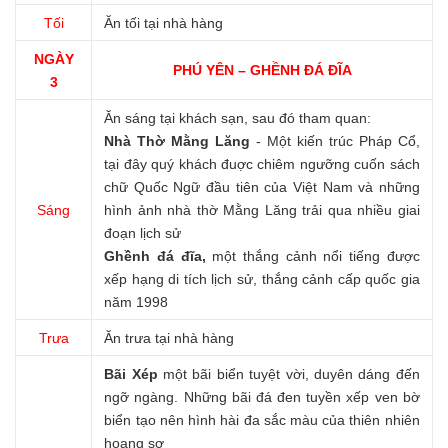
Tối
Ăn tối tại nhà hàng
NGÀY
PHÚ YÊN – GHỀNH ĐÁ ĐĨA
3
Ăn sáng tại khách sạn, sau đó tham quan:
Nhà Thờ Mằng
Lăng
- Một kiến trúc Pháp Cổ,
tại đây quý khách đuợc chiêm ngưỡng cuốn sách
chữ Quốc Ngữ đầu tiên của Việt Nam và những
Sáng
hình ảnh nhà thờ Mằng Lăng trải qua nhiều giai
đoạn lịch sử
Ghềnh đá đĩa,
một thắng cảnh nổi tiếng được
xếp hạng di tích lịch sử, thắng cảnh cấp quốc gia
năm 1998
Trưa
Ăn trưa tại nhà hàng
Bãi Xép
một bãi biển tuyệt vời, duyên dáng đến
ngỡ ngàng. Những bãi đá đen tuyền xếp ven bờ
biển tạo nên hình hài đa sắc màu của thiên nhiên
hoang sơ