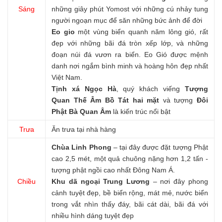
Sáng
những giây phút Yomost với những cú nhảy tung
người ngoạn mục để săn những bức ảnh để đời
Eo gio
một vùng biển quanh năm lông gió, rất
đẹp với những bãi đá tròn xếp lớp, và những
đoạn núi đá vươn ra biển. Eo Gió được mệnh
danh nơi ngắm bình minh và hoàng hôn đẹp nhất
Việt Nam.
Tịnh xá Ngọc Hà
, quý khách viếng
Tượng
Quan Thế Âm Bồ
Tát hai mặt
và tượng
Đôi
Phật Bà Quan Âm
là kiến trúc nổi bật
Trưa
Ăn trưa tại nhà hàng
Chùa Linh Phong
– tại đây được đặt tượng Phật
cao 2,5 mét, một quả chuông nặng hơn 1,2 tấn -
tượng phật ngồi cao nhất Đông Nam Á.
Chiều
Khu dã ngoại Trung Lương
– nơi đây phong
cảnh tuyệt đẹp, bề biển rộng, mát mẻ, nước biển
trong vắt nhìn thấy đáy, bãi cát dài, bãi đá với
nhiều hình dáng tuyệt đẹp