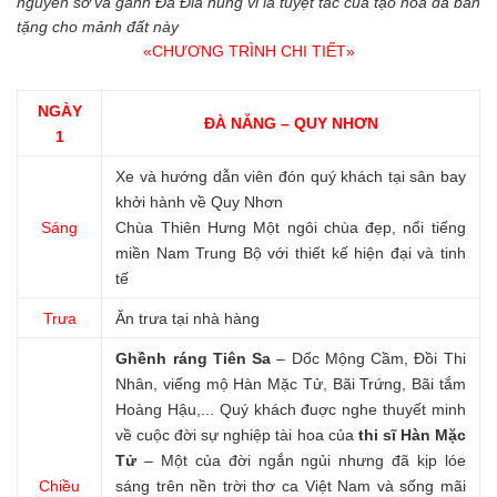
nguyên sơ và gành Đá Đĩa hùng vĩ là tuyệt tác của tạo hóa đã ban
tặng cho mảnh đất này
«CHƯƠNG TRÌNH CHI TIẾT»
NGÀY
ĐÀ NẴNG – QUY NHƠN
1
Xe và hướng dẫn viên đón quý khách tại sân bay
khởi hành về Quy Nhơn
Sáng
Chùa Thiên Hưng Một ngôi chùa đẹp, nổi tiếng
miền Nam Trung Bộ với thiết kế hiện đại và tinh
tế
Trưa
Ăn trưa tại nhà hàng
Ghềnh ráng Tiên Sa
– Dốc Mộng Cầm, Đồi Thi
Nhân, viếng mộ Hàn Mặc Tử, Bãi Trứng, Bãi tắm
Hoàng Hậu,... Quý khách đuợc nghe thuyết minh
về cuộc đời sự nghiệp tài hoa của
thi sĩ Hàn Mặc
Tử
– Một của đời ngắn ngủi nhưng đã kịp lóe
Chiều
sáng trên nền trời thơ ca Việt Nam và sống mãi