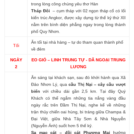
trong lòng công chúng yêu thơ Hàn
Tháp Đôi
– cụm tháp với 02 ngọn tháp cổ có lối
kiến trúc Angkor, được xây dựng từ thế kỷ thứ XII
nằm trên bình diện phẳng ngay trong lòng thành
phố Quy Nhơn.
Ăn tối tại nhà hàng – tự do tham quan thành phố
Tối
về đêm
NGÀY
EO GIÓ – LINH TRUNG TỰ - DÃ NGOẠI TRUNG
2
LƯƠNG
Ăn sáng tại khách sạn, sau đó khởi hành qua Xã
Đảo Nhơn Lý, qua
cầu Thị Nại – cây cầu vượt
biển
với chiều dài gần 2,5 km. Tại đây Quý
Khách có thể ngắm những tia nắng vàng đầu
ngày rắc trên Đầm Thị Nại, nghe kể về những
trận thủy chiến oai hùng, bi tráng giữa Champa &
Đại Việt, giữa Nhà Tây Sơn & Nhà Nguyễn
(Nguyễn Ánh) suốt hơn 5 thế kỷ.
Sa mạc cát – đồi cát Phương Mai
hưởng