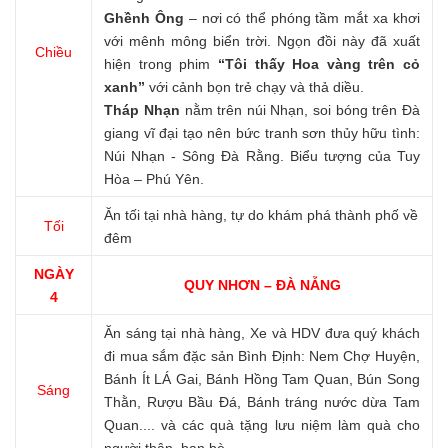
Ghềnh Ông
– nơi có thể phóng tầm mắt xa khơi
với mênh mông biển trời. Ngọn đồi này đã xuất
Chiều
hiện trong phim
“Tôi thấy Hoa vàng trên cỏ
xanh”
với cảnh bọn trẻ chạy và thả diều.
Tháp Nhạn
nằm trên núi Nhạn, soi bóng trên Đà
giang vĩ đại tạo nên bức tranh sơn thủy hữu tình:
Núi Nhạn - Sông Đà Rằng. Biểu tượng của Tuy
Hòa – Phú Yên.
Ăn tối tại nhà hàng, tự do khám phá thành phố về
Tối
đêm
NGÀY
QUY NHƠN – ĐÀ NẴNG
4
Ăn sáng tại nhà hàng, Xe và HDV đưa quý khách
đi mua sắm đặc sản Bình Định: Nem Chợ Huyện,
Bánh Ít LÁ Gai, Bánh Hồng Tam Quan, Bún Song
Sáng
Thằn, Rượu Bầu Đá, Bánh tráng nước dừa Tam
Quan.... và các quà tặng lưu niệm làm quà cho