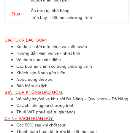
người thân, bạn bè .
Ăn trưa tại nhà hàng.
Trưa
Tiễn bay – kết thúc chương trình
GIÁ TOUR BAO GỒM:
Xe du lịch đời mới phục vụ xuốt tuyến
Hướng dẫn viên vui vẻ - nhiệt tình
Vé tham quan các điểm
Các bữa ăn chính có trong chương trình
Khách sạn 3 sao gần biển
Nước uống theo xe
Bảo hiểm du lịch
GIÁ TOUR KHÔNG BAO GỒM:
Vé máy bay/vé xe khứ hồi Đà Nẵng – Quy Nhơn – Đà Nẵng
Các chi phí ngoài chương trình
Thuế VAT (thuế giá trị gia tăng)
CHÍNH SÁCH HOÀN HỦY:
Cọc 50% sau khi chốt tour
Thanh toán hoàn tất trước khi kết thúc tour