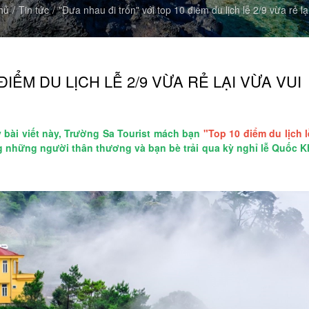
hủ
Tin tức
"Đưa nhau đi trốn" với top 10 điểm du lịch lễ 2/9 vừa rẻ lạ
ĐIỂM DU LỊCH LỄ 2/9 VỪA RẺ LẠI VỪA VUI
y bài viết này, Trường Sa Tourist mách bạn
"Top 10 điểm du lịch l
ng những người thân thương và bạn bè trải qua kỳ nghỉ lễ Quốc 