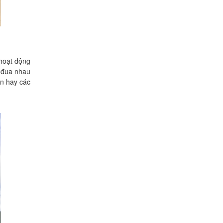
 hoạt động
u đua nhau
ãn hay các