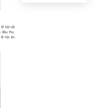
tưởng & lịch trình
3N2Đ
ễ hội rất
 đầu thu,
lễ hội ấn