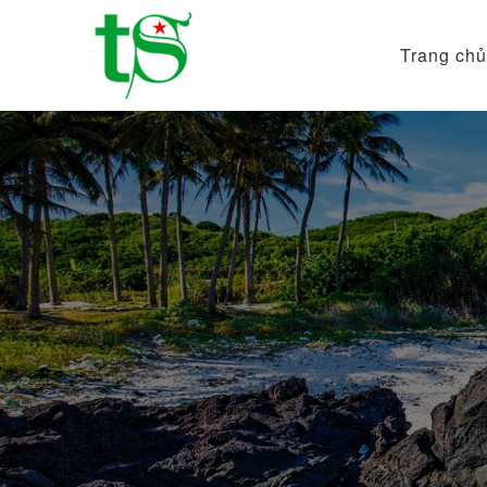
Trang chủ
Tour
Du
Lịch
Việt
Nam
Từ
Bắc
Vào
Nam
|
Trường
Sa
Tourist
DMC