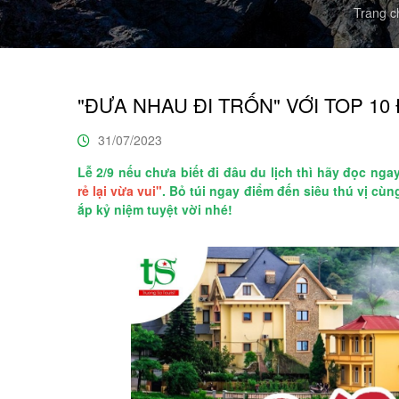
Trang c
"ĐƯA NHAU ĐI TRỐN" VỚI TOP 10 
31/07/2023
Lễ 2/9 nếu chưa biết đi đâu du lịch thì hãy đọc nga
rẻ lại vừa vui"
. Bỏ túi ngay điểm đến siêu thú vị cù
ắp kỷ niệm tuyệt vời nhé!