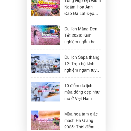
Tổng Hợp Địa Điểm
Ngắm Hoa Anh
Đào Đà Lạt Đẹp
Nhất 2026
Du lịch Măng Đen
Tết 2026: Kinh
nghiệm ngắm hoa
anh đào, lịch trình
& lưu ý
Du lịch Sapa tháng
12: Trọn bộ kinh
nghiệm ngắm tuyết
& săn mây đẹp
nhất
10 điểm du lịch
mùa đông đẹp như
mơ ở Việt Nam
Mùa hoa tam giác
mạch Hà Giang
2025: Thời điểm lý