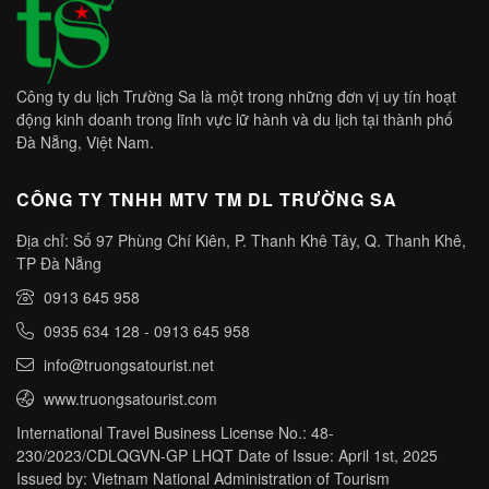
Công ty du lịch Trường Sa là một trong những đơn vị uy tín hoạt
động kinh doanh trong lĩnh vực lữ hành và du lịch tại thành phố
Đà Nẵng, Việt Nam.
CÔNG TY TNHH MTV TM DL TRƯỜNG SA
Địa chỉ: Số 97 Phùng Chí Kiên, P. Thanh Khê Tây, Q. Thanh Khê,
TP Đà Nẵng
0913 645 958
0935 634 128
-
0913 645 958
info@truongsatourist.net
www.truongsatourist.com
International Travel Business License No.: 48-
230/2023/CDLQGVN-GP LHQT Date of Issue: April 1st, 2025
Issued by: Vietnam National Administration of Tourism