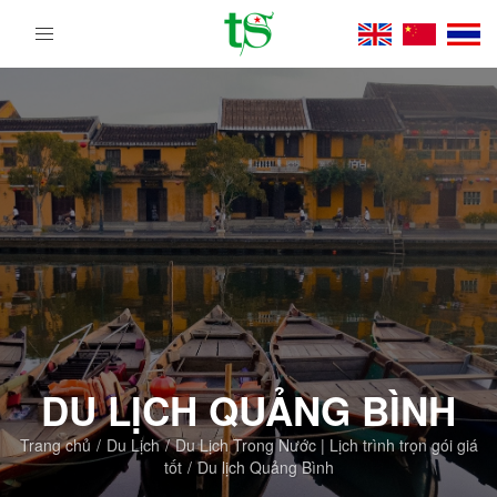
Tour
Du
Lịch
Việt
Nam
Từ
Bắc
Vào
Nam
|
Trường
Sa
Tourist
DMC
DU LỊCH QUẢNG BÌNH
Trang chủ
Du Lịch
Du Lịch Trong Nước | Lịch trình trọn gói giá
tốt
Du lịch Quảng Bình