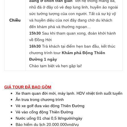
đàng ở chốn trần gian
” với hệ thống măng đá,
nhũ đá ở đây có vẻ đẹp lung linh, huyền ảo ngoài
sức tưởng tượng của con người. Tất cả sự kỳ vỹ
Chiều
và huyền diệu của nơi đây đang chờ du khách
đến khám phá và thưởng ngoạn…
15h30
Sau khi tham quan xong, đoàn khởi hành
về Đồng Hới
16h30
Trả khách tại điểm hẹn ban đầu, kết thúc
chương trình tour
Khám phá Động Thiên
Đường 1 ngày
Chào tạm biệt và hẹn gặp lại!
GIÁ TOUR ĐÃ BAO GỒM
Xe tham quan đời mới, máy lạnh. HDV nhiệt tình suốt tuyến
Ăn trưa trong chương trình
Vé xe golf đưa vào động Thiên Đường
Vé vào cổng động Thiên Đường
Nước uống 01 chai 0,5 lit/người/ngày
Bảo hiểm du lịch 20.000.000vnd/vụ