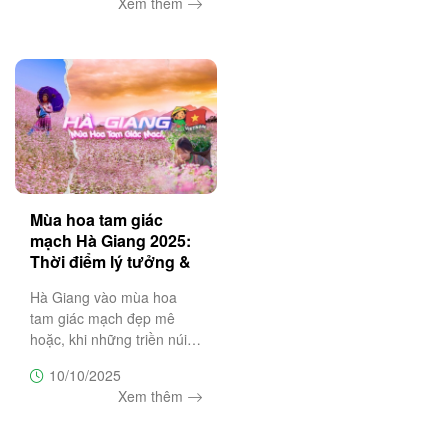
Xem thêm
đến mùa đông tuyệt vời
nhất Việt Nam – nơi mỗi
chuyến đi là một bản hòa
ca của thiên
Mùa hoa tam giác
mạch Hà Giang 2025:
Thời điểm lý tưởng &
lịch trình 3N2Đ
Hà Giang vào mùa hoa
tam giác mạch đẹp mê
hoặc, khi những triền núi
đá nở rộ sắc tím hồng đặc
10/10/2025
trưng. Đây là thời điểm lý
Xem thêm
tưởng cho chuyến du lịch 3
ngày 2 đêm khám phá Hà
Giang hùng vĩ và thơ