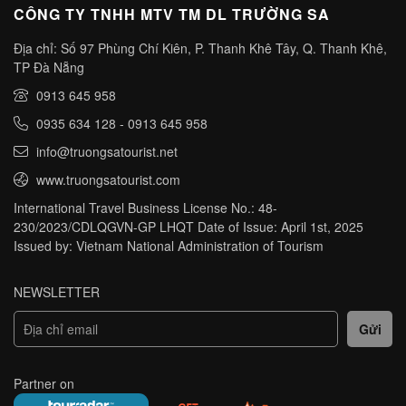
CÔNG TY TNHH MTV TM DL TRƯỜNG SA
Địa chỉ: Số 97 Phùng Chí Kiên, P. Thanh Khê Tây, Q. Thanh Khê,
TP Đà Nẵng
0913 645 958
0935 634 128
-
0913 645 958
info@truongsatourist.net
www.truongsatourist.com
International Travel Business License No.: 48-
230/2023/CDLQGVN-GP LHQT Date of Issue: April 1st, 2025
Issued by: Vietnam National Administration of Tourism
NEWSLETTER
Partner on