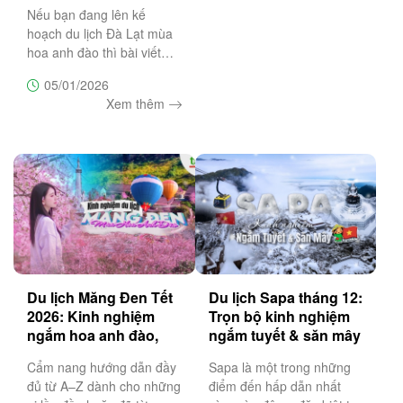
Nếu bạn đang lên kế
hoạch du lịch Đà Lạt mùa
hoa anh đào thì bài viết
này sẽ là cẩm nang không
05/01/2026
thể bỏ lỡ, bật mí top 20 địa
Xem thêm
điểm săn hoa anh đào đẹp
nhất Đà Lạt
Du lịch Măng Đen Tết
Du lịch Sapa tháng 12:
2026: Kinh nghiệm
Trọn bộ kinh nghiệm
ngắm hoa anh đào,
ngắm tuyết & săn mây
lịch trình & lưu ý
đẹp nhất
Cẩm nang hướng dẫn đầy
Sapa là một trong những
đủ từ A–Z dành cho những
điểm đến hấp dẫn nhất