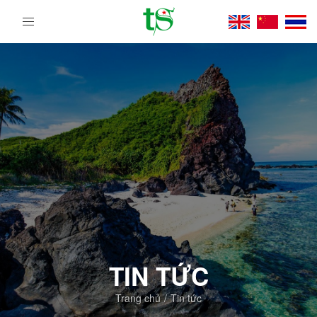
Tour
Du
Lịch
Việt
Nam
Từ
Bắc
Vào
Nam
|
Trường
Sa
Tourist
DMC
TIN TỨC
Trang chủ
Tin tức