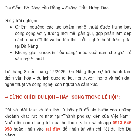
Địa điểm: Bờ Đông cầu Rồng – đường Trần Hưng Đạo
Gợi ý trải nghiệm:
Chiêm ngưỡng các tác phẩm nghệ thuật được trưng bày
công cộng với ý tưởng mới mẻ, gần gũi, góp phần làm đẹp
cảnh quan đô thị và lan tỏa tinh thần nghệ thuật đương đại
tại Đà Nẵng
Không gian check-in “tỏa sáng” mùa cuối năm cho giới trẻ
yêu nghệ thuật
Từ tháng 8 đến tháng 12/2025, Đà Nẵng thực sự trở thành tâm
điểm văn hóa – du lịch quốc tế, kết nối truyền thống và hiện đại,
nghệ thuật và công nghệ, con người và cảm xúc.
⇒ ĐỪNG CHỈ ĐI DU LỊCH – HÃY “SỐNG TRONG LỄ HỘI”!
Đặt vé, đặt tour và lên lịch từ bây giờ để kịp bước vào những
khoảnh khắc rực rỡ nhất tại “Thành phố sự kiện của Việt Nam”.
Nhắn tin cho chúng tôi qua hotline / zalo / whatsapp
0913 645
958
hoặc nhấn vào
tại đây
để nhận tư vấn chi tiết du lịch Đà
Nẵng.