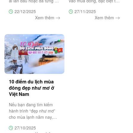
ai lần đầu hoặc đã từng du
vào mùa đông, đặc biệt từ
lịch Măng Đen để giúp bạn
tháng 12 đến tháng 1 khi
22/12/2025
27/11/2025
chọn đúng thời điểm, lên
du khách có cơ hội săn
Xem thêm
Xem thêm
lịch trình hợp lý, ngắm hoa
tuyết và chiêm ngưỡng
anh đào nở đẹp nhất và
những biển mây bồng
tránh những sai lầm
bềnh như chốn tiên cảnh.
Bài viết này
10 điểm du lịch mùa
đông đẹp như mơ ở
Việt Nam
Nếu bạn đang tìm kiếm
hành trình “đẹp như mơ”
cho mùa lạnh năm nay,
hãy cùng Trường Sa
27/10/2025
Tourist khám phá 10 điểm