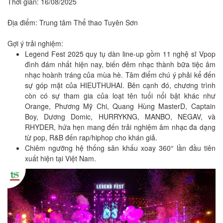
Thời gian: 16/08/2025
Địa điểm: Trung tâm Thể thao Tuyên Sơn
Gợi ý trải nghiệm:
Legend Fest 2025 quy tụ dàn line-up gồm 11 nghệ sĩ Vpop
đình đám nhất hiện nay, biến đêm nhạc thành bữa tiệc âm
nhạc hoành tráng của mùa hè. Tâm điểm chú ý phải kể đến
sự góp mặt của HIEUTHUHAI. Bên cạnh đó, chương trình
còn có sự tham gia của loạt tên tuổi nổi bật khác như
Orange, Phương Mỹ Chi, Quang Hùng MasterD, Captain
Boy, Dương Domic, HURRYKNG, MANBO, NEGAV, và
RHYDER, hứa hẹn mang đến trải nghiệm âm nhạc đa dạng
từ pop, R&B đến rap/hiphop cho khán giả.
Chiêm ngưỡng hệ thống sân khấu xoay 360° lần đầu tiên
xuất hiện tại Việt Nam.