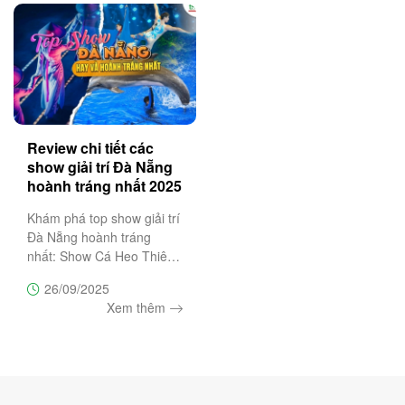
mộng,
Review chi tiết các
show giải trí Đà Nẵng
hoành tráng nhất 2025
Khám phá top show giải trí
Đà Nẵng hoành tráng
nhất: Show Cá Heo Thiên
Đường Cổ Cò, Ký Ức Hội
26/09/2025
An, Charming Đà Nẵng, À
Xem thêm
Ố Show. Đặt vé ưu đãi
ngay hôm nay tại Trường
Sa Tourist.