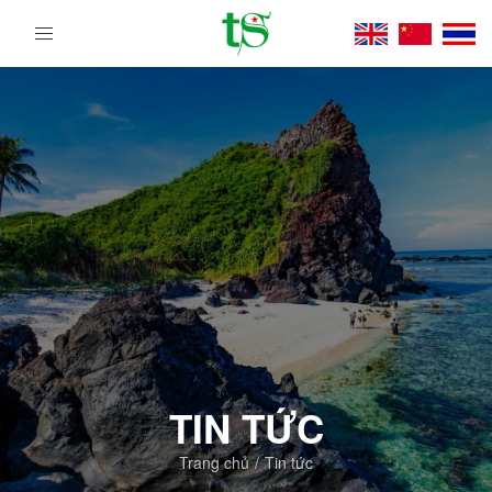
Tour
Du
Lịch
Việt
Nam
Từ
Bắc
Vào
Nam
|
Trường
Sa
Tourist
DMC
TIN TỨC
Trang chủ
Tin tức