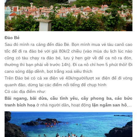
Đảo Bé
Sau đó mình r
a cảng đến đảo Bé
. Bọn mình mua vé tàu canô cao
tốc để đi ra đảo bé với giá 80k/2 chiều (vào mùa du lịch lúc nào
cũng có tàu chạy ra đảo bé, lưu ý hẹn giờ về để ca nô ra đón,
thường thì bạn phải về trước 14h). Đi ca nô chỉ hơn 5 phút thôi!
Đi
cano sóng dập dềnh, bọt trắng xoá siêu thích
Trên
Đảo bé có cả xe điện vé 40k/người/lượt
xe
điện để đi vòng
quanh đảo
, dừng lại các điểm nổi tiếng để chụp hình
Có các địa điểm như:
Bãi ngang, bãi dừa, cầu tình yêu, cây phong ba, các bức
tranh bích hoạ
ở nhà người dân
,
hoạt động
lặn ngắm san hô
,...