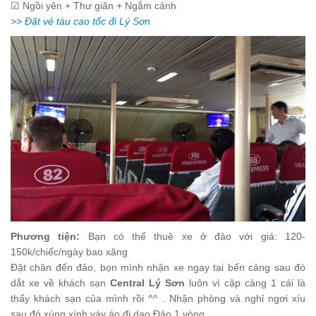
☑
Ngồi yên + Thư giãn + Ngắm cảnh
>> Đặt vé tàu cao tốc đi Lý Sơn
Phương tiện:
B
ạn có thể thuê xe ở đảo với giá: 120-
150k/chiếc/ngày bao xăng
Đặt chân đến đảo, bọn mình
nhận xe ngay tại bến cảng sau đó
dắt
xe
về khách sạn
Central Lý Sơn
luôn vì cập cảng 1 cái là
thấy khách sạn của mình rồi ^^ . Nhận phòng
và nghỉ ngơi
xíu
sau đó xúng xính váy áo đi dạo Đảo 1 vòng.