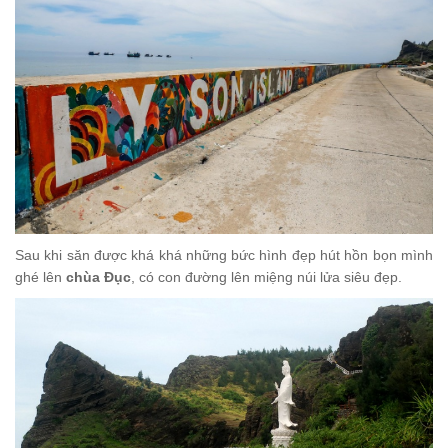
Sau khi săn được khá khá những bức hình đẹp hút hồn bọn mình
g
hé lên
chùa Đục
, có con đường lên miệng núi lửa siêu đẹp.