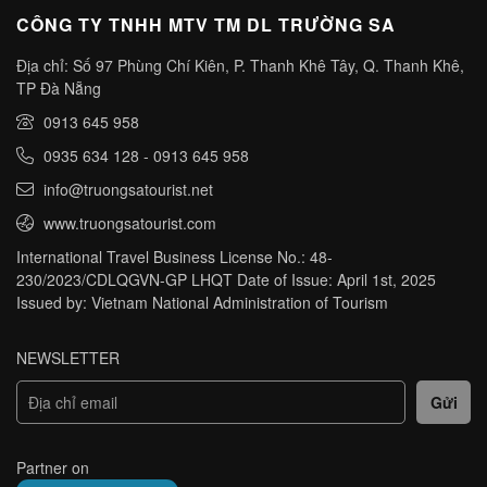
CÔNG TY TNHH MTV TM DL TRƯỜNG SA
Địa chỉ: Số 97 Phùng Chí Kiên, P. Thanh Khê Tây, Q. Thanh Khê,
TP Đà Nẵng
0913 645 958
0935 634 128
-
0913 645 958
info@truongsatourist.net
www.truongsatourist.com
International Travel Business License No.: 48-
230/2023/CDLQGVN-GP LHQT Date of Issue: April 1st, 2025
Issued by: Vietnam National Administration of Tourism
NEWSLETTER
Partner on