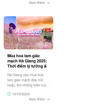
Xem thêm
đến mùa đông tuyệt vời
nhất Việt Nam – nơi mỗi
chuyến đi là một bản hòa
ca của thiên
Mùa hoa tam giác
mạch Hà Giang 2025:
Thời điểm lý tưởng &
lịch trình 3N2Đ
Hà Giang vào mùa hoa
tam giác mạch đẹp mê
hoặc, khi những triền núi
đá nở rộ sắc tím hồng đặc
10/10/2025
trưng. Đây là thời điểm lý
Xem thêm
tưởng cho chuyến du lịch 3
ngày 2 đêm khám phá Hà