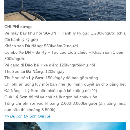
CHI PHÍ cứng:
Vé máy bay khứ hồi
SG-ĐN
+ Hành lý ký gửi: 1.290k/người (chia
đôi hành lý ký gửi)
Khách sạn
Đà Nẵng
: 550k/đêm/2 người
Combo Xe
ĐN – Sa Kỳ
+ Tàu cao tốc 2 chiều + Khách sạn 1 đêm:
800k/người
Vé cano đi
Đảo bé
+ xe điện
: 120k/người
/
khứ hồi
Thuê xe tại
Đà Nẵng
: 120k/ngày
Thuê xe trên
Lý Sơn
: 150k/ngày đã bao gồm xăng
Chi phí ăn uống tùy mỗi bạn nhé (tụi mình quyết ăn cho bằng hết
Đà Nẵng – Lý Sơn nên nhiều quá kể không nổi ^^)
Quà
Lý Sơn
thì tỏi và chả cá là ngon bá cháy luôn
Tổng chi phí rơi vào khoảng 2.600-3.000k/người (ăn uống mua
quà nữa thì khoảng 3.500k)
>> Du lịch Lý Sơn Giá Rẻ