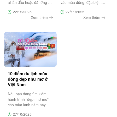
ai lần đầu hoặc đã từng du
vào mùa đông, đặc biệt từ
lịch Măng Đen để giúp bạn
tháng 12 đến tháng 1 khi
22/12/2025
27/11/2025
chọn đúng thời điểm, lên
du khách có cơ hội săn
Xem thêm
Xem thêm
lịch trình hợp lý, ngắm hoa
tuyết và chiêm ngưỡng
anh đào nở đẹp nhất và
những biển mây bồng
tránh những sai lầm
bềnh như chốn tiên cảnh.
Bài viết này
10 điểm du lịch mùa
đông đẹp như mơ ở
Việt Nam
Nếu bạn đang tìm kiếm
hành trình “đẹp như mơ”
cho mùa lạnh năm nay,
hãy cùng Trường Sa
27/10/2025
Tourist khám phá 10 điểm