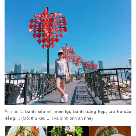
Ăn nào là
bánh xèo
nè,
nem lụi, bánh tráng kẹp, tàu hủ sầu
riêng
,... (Mỗi thứ kêu 1 ít và bình tĩnh ăn nhé)