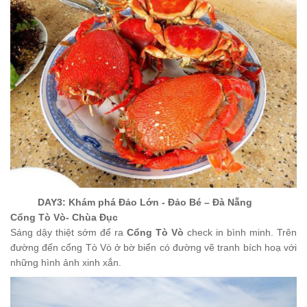
DAY3: Khám phá Đảo Lớn
- Đảo Bé
– Đà Nẵng
Cổng Tò Vò- Chùa Đục
Sáng dậy thiệt sớm để ra
Cổng Tò Vò
check in bình minh.
Trên
đường đến cổng Tò Vò ở bờ biển có đường vẽ tranh bích hoạ với
những hình ảnh xinh xắn.