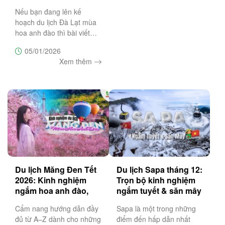
Nếu bạn đang lên kế
hoạch du lịch Đà Lạt mùa
hoa anh đào thì bài viết
này sẽ là cẩm nang không
05/01/2026
thể bỏ lỡ, bật mí top 20 địa
Xem thêm
điểm săn hoa anh đào đẹp
nhất Đà Lạt
Du lịch Măng Đen Tết
Du lịch Sapa tháng 12:
2026: Kinh nghiệm
Trọn bộ kinh nghiệm
ngắm hoa anh đào,
ngắm tuyết & săn mây
lịch trình & lưu ý
đẹp nhất
Cẩm nang hướng dẫn đầy
Sapa là một trong những
đủ từ A–Z dành cho những
điểm đến hấp dẫn nhất