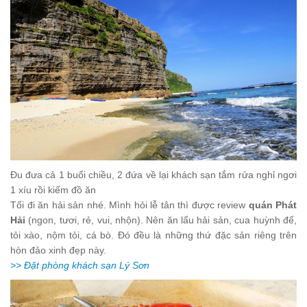
Đu đưa cả 1 buổi chiều, 2 đứa về lại khách sạn tắm rửa nghỉ ngơi
1 xíu rồi kiếm đồ ăn
Tối đi ăn hải sản nhé. Mình hỏi lễ tân thì được review
quán
Phát
Hải
(ngon, tươi, rẻ, vui, nhộn). Nên ăn lẩu hải sản, cua huỳnh đế,
tỏi xào, nộm tỏi, cá bò. Đó đều là những thứ đặc sản riêng trên
hòn đảo xinh đẹp này
.
>> Đặt phòng khách sạn Lý Sơn