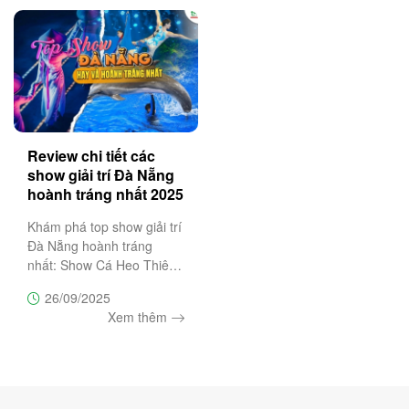
Giang hùng vĩ và thơ
mộng,
Review chi tiết các
show giải trí Đà Nẵng
hoành tráng nhất 2025
Khám phá top show giải trí
Đà Nẵng hoành tráng
nhất: Show Cá Heo Thiên
Đường Cổ Cò, Ký Ức Hội
26/09/2025
An, Charming Đà Nẵng, À
Xem thêm
Ố Show. Đặt vé ưu đãi
ngay hôm nay tại Trường
Sa Tourist.