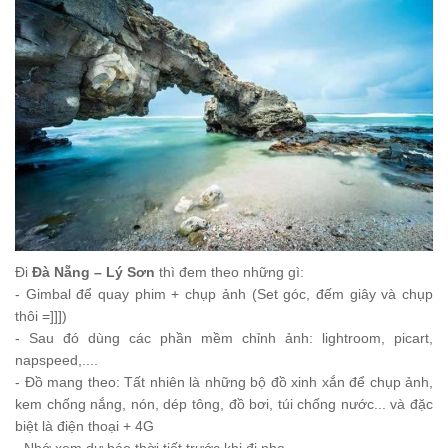
Đi
Đà Nẵng – Lý Sơn
thì đem theo những gì:
- Gimbal để quay phim + chụp ảnh (Set góc, đếm giây và chụp
thôi =]]])
- Sau đó dùng các phần mềm c
hỉnh ảnh: lightroom, pi
c
art
,
napspeed,....
- Đồ mang theo: Tất nhiên là những bộ đồ xinh xắn để chụp ảnh,
kem chống nắng, nón, dép tông,
đồ bơi, túi chống nước
...
và đặc
biệt là điện thoại + 4G