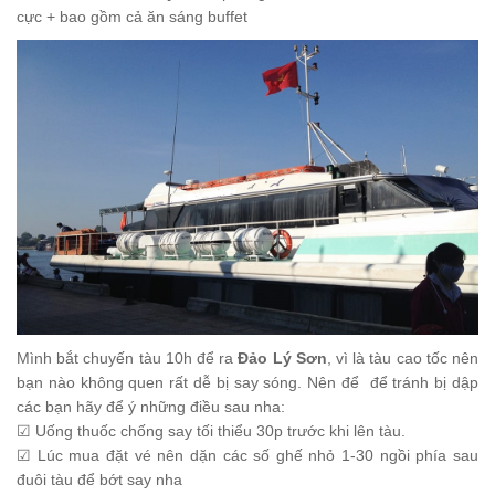
cực + bao gồm cả ăn sáng buffet
Mình bắt chuyến tàu 10h để ra
Đảo Lý Sơn
, vì là tàu cao tốc nên
bạn nào không quen rất dễ bị say sóng. Nên để
để tránh bị dập
các bạn hãy để ý những điều sau nha:
☑
Uống thuốc chống say tối thiểu 30p trước khi lên tàu.
☑
Lúc mua
đặt
vé nên
dặn
các số ghế nhỏ 1-30 ngồi phía sau
đuôi tàu để bớt say nha