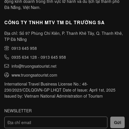
động kinh doanh trong lĩnh vực lữ hành và du lịch tại thành phố
Đà Nẵng, Việt Nam.
CÔNG TY TNHH MTV TM DL TRƯỜNG SA
Địa chỉ: Số 97 Phùng Chí Kiên, P. Thanh Khê Tây, Q. Thanh Khê,
TP Đà Nẵng
0913 645 958
0935 634 128
-
0913 645 958
info@truongsatourist.net
www.truongsatourist.com
International Travel Business License No.: 48-
230/2023/CDLQGVN-GP LHQT Date of Issue: April 1st, 2025
Issued by: Vietnam National Administration of Tourism
NEWSLETTER