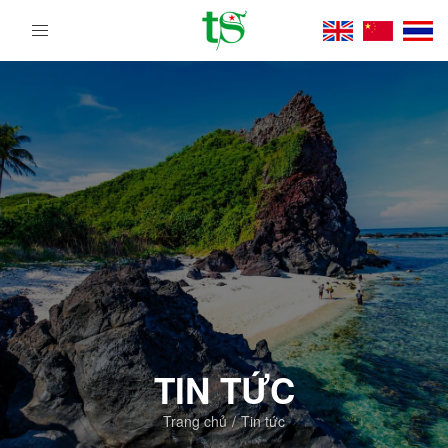
Tour
Du
Lịch
Việt
Nam
Từ
Bắc
Vào
Nam
|
Trường
Sa
Tourist
DMC
TIN TỨC
Trang chủ
Tin tức