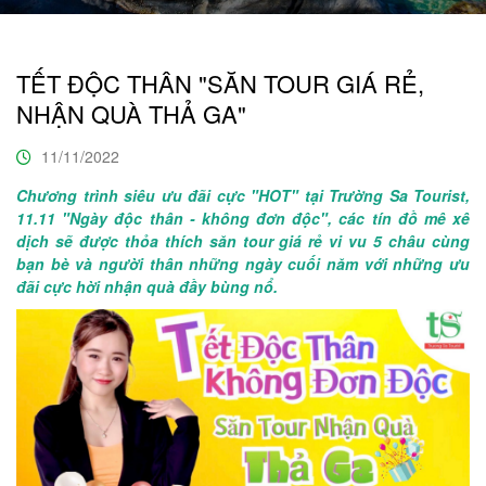
TẾT ĐỘC THÂN "SĂN TOUR GIÁ RẺ,
NHẬN QUÀ THẢ GA"
11/11/2022
Chương trình siêu ưu đãi cực "HOT" tại Trường Sa Tourist,
11.11 "Ngày độc thân - không đơn độc", các tín đồ mê xê
dịch sẽ được thỏa thích săn tour giá rẻ vi vu 5 châu cùng
bạn bè và người thân những ngày cuối năm với những ưu
đãi cực hời nhận quà đầy bùng nổ.