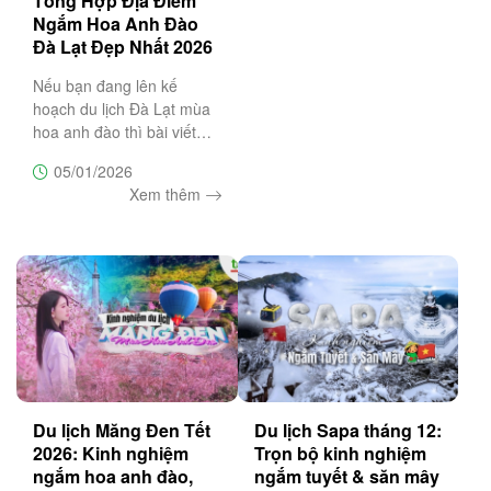
Tổng Hợp Địa Điểm
Ngắm Hoa Anh Đào
Đà Lạt Đẹp Nhất 2026
Nếu bạn đang lên kế
hoạch du lịch Đà Lạt mùa
hoa anh đào thì bài viết
này sẽ là cẩm nang không
05/01/2026
thể bỏ lỡ, bật mí top 20 địa
Xem thêm
điểm săn hoa anh đào đẹp
nhất Đà Lạt
Du lịch Măng Đen Tết
Du lịch Sapa tháng 12:
2026: Kinh nghiệm
Trọn bộ kinh nghiệm
ngắm hoa anh đào,
ngắm tuyết & săn mây