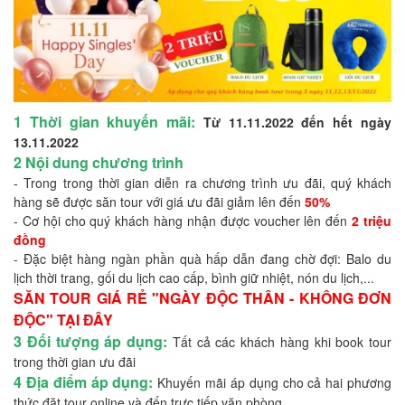
1 Thời gian khuyến mãi:
Từ 11.11.2022 đến hết ngày
13.11.2022
2 Nội dung chương trình
- Trong trong thời gian diễn ra chương trình ưu đãi, quý khách
hàng sẽ được săn tour với giá ưu đãi giảm lên đến
50%
- Cơ hội cho quý khách hàng nhận được voucher lên đến
2 triệu
đồng
- Đặc biệt hàng ngàn phần quà hấp dẫn đang chờ đợi: Balo du
lịch thời trang, gối du lịch cao cấp, bình giữ nhiệt, nón du lịch,...
SĂN TOUR GIÁ RẺ "NGÀY ĐỘC THÂN - KHÔNG ĐƠN
ĐỘC" TẠI ĐÂY
3 Đối tượng áp dụng:
Tất cả các khách hàng khi book tour
trong thời gian ưu đãi
4 Địa điểm áp dụng:
Khuyến mãi áp dụng cho cả hai phương
thức đặt tour online và đến trực tiếp văn phòng