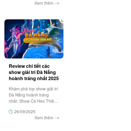
Xem thêm
tưởng cho chuyến du lịch 3
ngày 2 đêm khám phá Hà
Giang hùng vĩ và thơ
mộng,
Review chi tiết các
show giải trí Đà Nẵng
hoành tráng nhất 2025
Khám phá top show giải trí
Đà Nẵng hoành tráng
nhất: Show Cá Heo Thiên
Đường Cổ Cò, Ký Ức Hội
26/09/2025
An, Charming Đà Nẵng, À
Xem thêm
Ố Show. Đặt vé ưu đãi
ngay hôm nay tại Trường