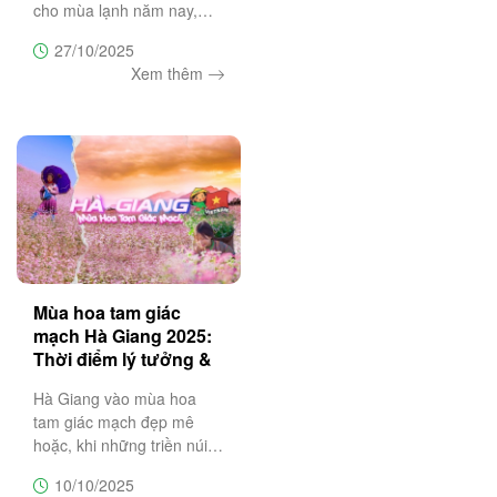
cho mùa lạnh năm nay,
hãy cùng Trường Sa
27/10/2025
Tourist khám phá 10 điểm
Xem thêm
đến mùa đông tuyệt vời
nhất Việt Nam – nơi mỗi
chuyến đi là một bản hòa
ca của thiên
Mùa hoa tam giác
mạch Hà Giang 2025:
Thời điểm lý tưởng &
lịch trình 3N2Đ
Hà Giang vào mùa hoa
tam giác mạch đẹp mê
hoặc, khi những triền núi
đá nở rộ sắc tím hồng đặc
10/10/2025
trưng. Đây là thời điểm lý