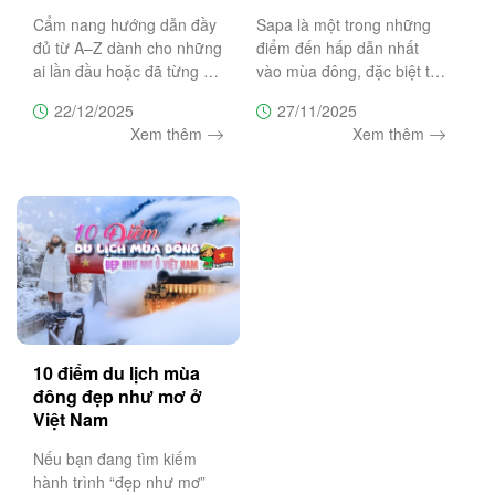
lịch trình & lưu ý
đẹp nhất
Cẩm nang hướng dẫn đầy
Sapa là một trong những
đủ từ A–Z dành cho những
điểm đến hấp dẫn nhất
ai lần đầu hoặc đã từng du
vào mùa đông, đặc biệt từ
lịch Măng Đen để giúp bạn
tháng 12 đến tháng 1 khi
22/12/2025
27/11/2025
chọn đúng thời điểm, lên
du khách có cơ hội săn
Xem thêm
Xem thêm
lịch trình hợp lý, ngắm hoa
tuyết và chiêm ngưỡng
anh đào nở đẹp nhất và
những biển mây bồng
tránh những sai lầm
bềnh như chốn tiên cảnh.
Bài viết này
10 điểm du lịch mùa
đông đẹp như mơ ở
Việt Nam
Nếu bạn đang tìm kiếm
hành trình “đẹp như mơ”