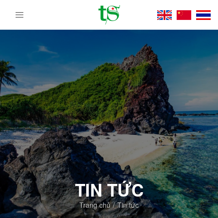
Tour
Du
Lịch
Việt
Nam
Từ
Bắc
Vào
Nam
|
Trường
Sa
Tourist
DMC
TIN TỨC
Trang chủ
Tin tức