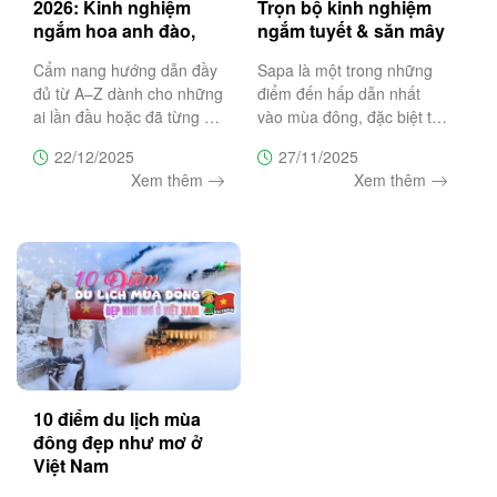
2026: Kinh nghiệm
Trọn bộ kinh nghiệm
ngắm hoa anh đào,
ngắm tuyết & săn mây
lịch trình & lưu ý
đẹp nhất
Cẩm nang hướng dẫn đầy
Sapa là một trong những
đủ từ A–Z dành cho những
điểm đến hấp dẫn nhất
ai lần đầu hoặc đã từng du
vào mùa đông, đặc biệt từ
lịch Măng Đen để giúp bạn
tháng 12 đến tháng 1 khi
22/12/2025
27/11/2025
chọn đúng thời điểm, lên
du khách có cơ hội săn
Xem thêm
Xem thêm
lịch trình hợp lý, ngắm hoa
tuyết và chiêm ngưỡng
anh đào nở đẹp nhất và
những biển mây bồng
tránh những sai lầm
bềnh như chốn tiên cảnh.
Bài viết này
10 điểm du lịch mùa
đông đẹp như mơ ở
Việt Nam