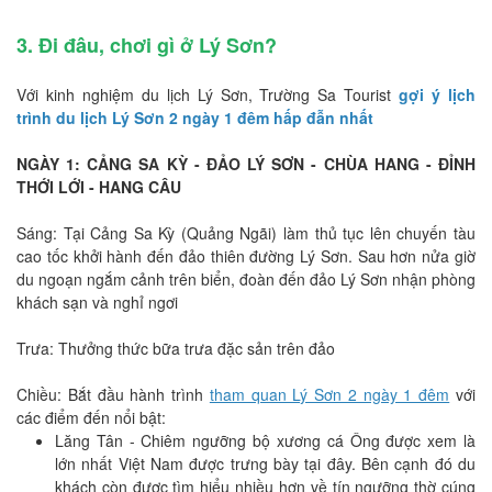
3. Đi đâu, chơi gì ở Lý Sơn?
Với kinh nghiệm du lịch Lý Sơn, Trường Sa Tourist
gợi ý lịch
trình du lịch Lý Sơn 2 ngày 1 đêm hấp đẫn nhất
NGÀY 1: CẢNG SA KỲ - ĐẢO LÝ SƠN - CHÙA HANG - ĐỈNH
THỚI LỚI - HANG CÂU
Sáng: Tại Cảng Sa Kỳ (Quảng Ngãi) làm thủ tục lên chuyến tàu
cao tốc khởi hành đến đảo thiên đường Lý Sơn. Sau hơn nửa giờ
du ngoạn ngắm cảnh trên biển, đoàn đến đảo Lý Sơn nhận phòng
khách sạn và nghỉ ngơi
Trưa: Thưởng thức bữa trưa đặc sản trên đảo
Chiều: Bắt đầu hành trình
tham quan Lý Sơn 2 ngày 1 đêm
với
các điểm đến nổi bật:
Lăng Tân - Chiêm ngưỡng bộ xương cá Ông được xem là
lớn nhất Việt Nam được trưng bày tại đây. Bên cạnh đó du
khách còn được tìm hiểu nhiều hơn về tín ngưỡng thờ cúng