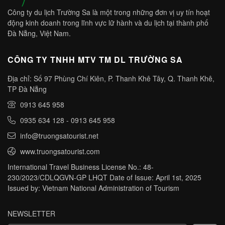
Công ty du lịch Trường Sa là một trong những đơn vị uy tín hoạt
động kinh doanh trong lĩnh vực lữ hành và du lịch tại thành phố
Đà Nẵng, Việt Nam.
CÔNG TY TNHH MTV TM DL TRƯỜNG SA
Địa chỉ: Số 97 Phùng Chí Kiên, P. Thanh Khê Tây, Q. Thanh Khê,
TP Đà Nẵng
0913 645 958
0935 634 128
-
0913 645 958
info@truongsatourist.net
www.truongsatourist.com
International Travel Business License No.: 48-
230/2023/CDLQGVN-GP LHQT Date of Issue: April 1st, 2025
Issued by: Vietnam National Administration of Tourism
NEWSLETTER