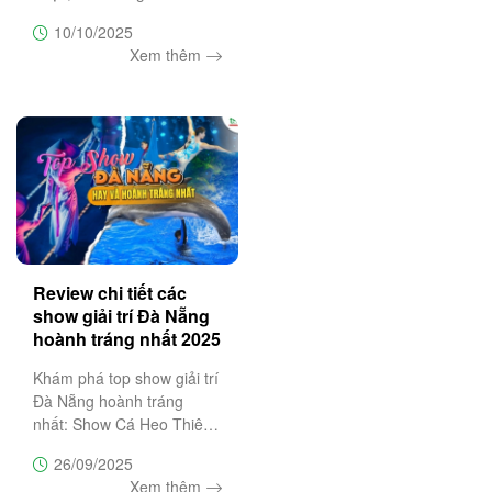
đá nở rộ sắc tím hồng đặc
10/10/2025
trưng. Đây là thời điểm lý
Xem thêm
tưởng cho chuyến du lịch 3
ngày 2 đêm khám phá Hà
Giang hùng vĩ và thơ
mộng,
Review chi tiết các
show giải trí Đà Nẵng
hoành tráng nhất 2025
Khám phá top show giải trí
Đà Nẵng hoành tráng
nhất: Show Cá Heo Thiên
Đường Cổ Cò, Ký Ức Hội
26/09/2025
An, Charming Đà Nẵng, À
Xem thêm