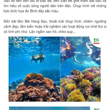
Sau đó đến bến tàu đi Đảo Bé, đến Đảo Bé ghé thăm Bãi Sau và
tìm hiểu về cuộc sống người dân trên đảo. Chụp hình với những
bức bích họa An Bình đầy sắc màu.
Đến bãi tắm Bãi Hang Sau, thoải mái chụp hình, chiêm ngưỡng
cảnh đẹp, tắm biển hoặc trải nghiệm các hoạt động vui chơi thú vị
có tính phí như: Lặn ngắm san hô, chèo sup...