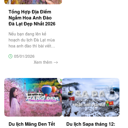
Tổng Hợp Địa Điểm
Ngắm Hoa Anh Đào
Đà Lạt Đẹp Nhất 2026
Nếu bạn đang lên kế
hoạch du lịch Đà Lạt mùa
hoa anh đào thì bài viết
này sẽ là cẩm nang không
05/01/2026
thể bỏ lỡ, bật mí top 20 địa
Xem thêm
điểm săn hoa anh đào đẹp
nhất Đà Lạt
Du lịch Măng Đen Tết
Du lịch Sapa tháng 12: