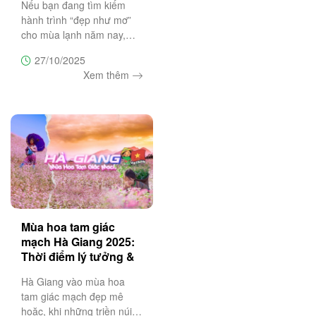
Nếu bạn đang tìm kiếm
hành trình “đẹp như mơ”
cho mùa lạnh năm nay,
hãy cùng Trường Sa
27/10/2025
Tourist khám phá 10 điểm
Xem thêm
đến mùa đông tuyệt vời
nhất Việt Nam – nơi mỗi
chuyến đi là một bản hòa
ca của thiên
Mùa hoa tam giác
mạch Hà Giang 2025:
Thời điểm lý tưởng &
lịch trình 3N2Đ
Hà Giang vào mùa hoa
tam giác mạch đẹp mê
hoặc, khi những triền núi