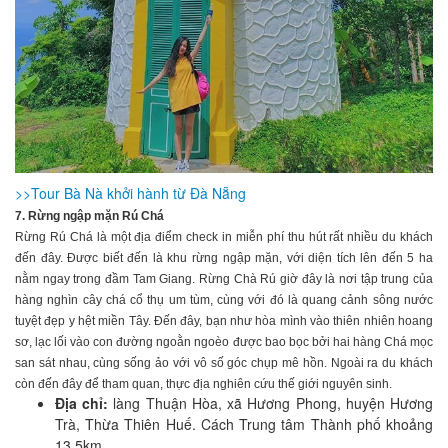
>>Tour Bà Nà khởi hành từ Đà Nẵng
7. Rừng ngập mặn Rú Chá
Rừng Rú Chá là một địa điểm check in miễn phí thu hút rất nhiều du khách
đến đây. Được biết đến là khu rừng ngập mặn, với diện tích lên đến 5 ha
nằm ngay trong đầm Tam Giang. Rừng Chà Rú giờ đây là nơi tập trung của
hàng nghìn cây chá cổ thụ um tùm, cùng với đó là quang cảnh sông nước
tuyệt đẹp y hệt miền Tây. Đến đây, bạn như hòa mình vào thiên nhiên hoang
sơ, lạc lối vào con đường ngoằn ngoèo được bao bọc bởi hai hàng Chá mọc
san sát nhau, cùng sống ảo với vô số góc chụp mê hồn. Ngoài ra du khách
còn đến đây để tham quan, thực địa nghiên cứu thế giới nguyên sinh.
Địa chỉ:
làng Thuận Hòa, xã Hương Phong, huyện Hương
Trà, Thừa Thiên Huế. Cách Trung tâm Thành phố khoảng
13,5km.