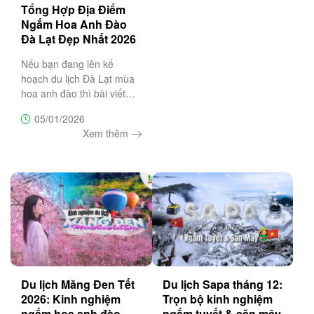
Tổng Hợp Địa Điểm
Ngắm Hoa Anh Đào
Đà Lạt Đẹp Nhất 2026
Nếu bạn đang lên kế
hoạch du lịch Đà Lạt mùa
hoa anh đào thì bài viết
này sẽ là cẩm nang không
05/01/2026
thể bỏ lỡ, bật mí top 20 địa
Xem thêm
điểm săn hoa anh đào đẹp
nhất Đà Lạt
Du lịch Măng Đen Tết
Du lịch Sapa tháng 12:
2026: Kinh nghiệm
Trọn bộ kinh nghiệm
ngắm hoa anh đào,
ngắm tuyết & săn mây