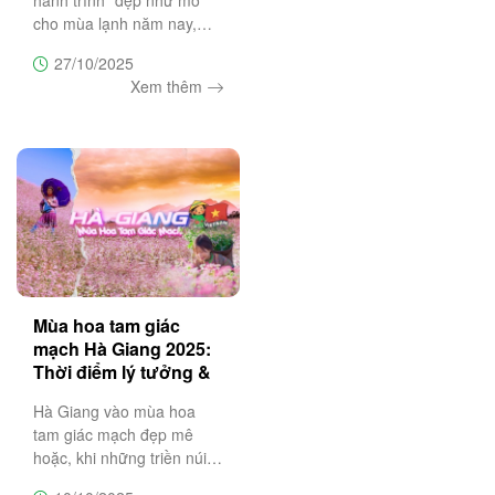
hành trình “đẹp như mơ”
cho mùa lạnh năm nay,
hãy cùng Trường Sa
27/10/2025
Tourist khám phá 10 điểm
Xem thêm
đến mùa đông tuyệt vời
nhất Việt Nam – nơi mỗi
chuyến đi là một bản hòa
ca của thiên
Mùa hoa tam giác
mạch Hà Giang 2025:
Thời điểm lý tưởng &
lịch trình 3N2Đ
Hà Giang vào mùa hoa
tam giác mạch đẹp mê
hoặc, khi những triền núi
đá nở rộ sắc tím hồng đặc