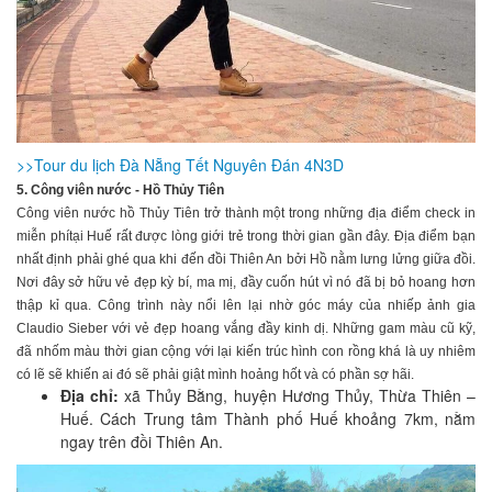
>>Tour du lịch Đà Nẵng Tết Nguyên Đán 4N3D
5. Công viên nước - Hồ Thủy Tiên
Công viên nước hồ Thủy Tiên trở thành một trong những địa điểm check in
miễn phítại Huế rất được lòng giới trẻ trong thời gian gần đây. Địa điểm bạn
nhất định phải ghé qua khi đến đồi Thiên An bởi Hồ nằm lưng lửng giữa đồi.
Nơi đây sở hữu vẻ đẹp kỳ bí, ma mị, đầy cuốn hút vì nó đã bị bỏ hoang hơn
thập kỉ qua. Công trình này nổi lên lại nhờ góc máy của nhiếp ảnh gia
Claudio Sieber với vẻ đẹp hoang vắng đầy kinh dị. Những gam màu cũ kỹ,
đã nhốm màu thời gian cộng với lại kiến trúc hình con rồng khá là uy nhiêm
có lẽ sẽ khiến ai đó sẽ phải giật mình hoảng hốt và có phần sợ hãi.
Địa chỉ:
xã Thủy Bằng, huyện Hương Thủy, Thừa Thiên –
Huế. Cách Trung tâm Thành phố Huế khoảng 7km, nằm
ngay trên đồi Thiên An.