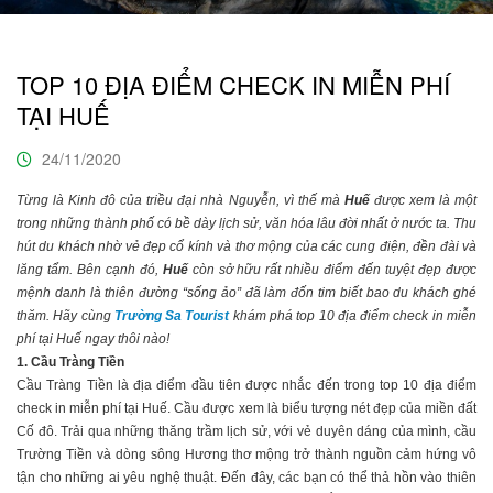
TOP 10 ĐỊA ĐIỂM CHECK IN MIỄN PHÍ
TẠI HUẾ
24/11/2020
Từng là Kinh đô của triều đại nhà Nguyễn, vì thế mà
Huế
được xem là một
trong những thành phố có bề dày lịch sử, văn hóa lâu đời nhất ở nước ta. Thu
hút du khách nhờ vẻ đẹp cổ kính và thơ mộng của các cung điện, đền đài và
lăng tẩm. Bên cạnh đó,
Huế
còn sở hữu rất nhiều điểm đến tuyệt đẹp được
mệnh danh là thiên đường “sống ảo” đã làm đốn tim biết bao du khách ghé
thăm. Hãy cùng
Trường Sa Tourist
khám phá top 10 địa điểm check in miễn
phí tại Huế ngay thôi nào!
1. Cầu Tràng Tiền
Cầu Tràng Tiền là địa điểm đầu tiên được nhắc đến trong top 10 địa điểm
check in miễn phí tại Huế. Cầu được xem là biểu tượng nét đẹp của miền đất
Cố đô. Trải qua những thăng trầm lịch sử, với vẻ duyên dáng của mình, cầu
Trường Tiền và dòng sông Hương thơ mộng trở thành nguồn cảm hứng vô
tận cho những ai yêu nghệ thuật. Đến đây, các bạn có thể thả hồn vào thiên