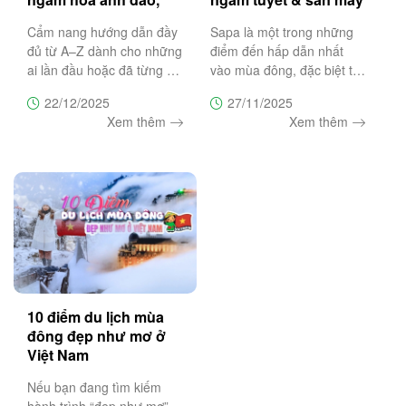
lịch trình & lưu ý
đẹp nhất
Cẩm nang hướng dẫn đầy
Sapa là một trong những
đủ từ A–Z dành cho những
điểm đến hấp dẫn nhất
ai lần đầu hoặc đã từng du
vào mùa đông, đặc biệt từ
lịch Măng Đen để giúp bạn
tháng 12 đến tháng 1 khi
22/12/2025
27/11/2025
chọn đúng thời điểm, lên
du khách có cơ hội săn
Xem thêm
Xem thêm
lịch trình hợp lý, ngắm hoa
tuyết và chiêm ngưỡng
anh đào nở đẹp nhất và
những biển mây bồng
tránh những sai lầm
bềnh như chốn tiên cảnh.
Bài viết này
10 điểm du lịch mùa
đông đẹp như mơ ở
Việt Nam
Nếu bạn đang tìm kiếm