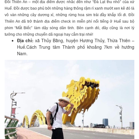
Đồi Thiên An – một địa điểm được nhắc đến như “Đà Lạt thu nhỏ” của xứ
Huế. Đồi được bao phủ bởi những hàng thông rậm rì xanh mướt xen kẽ đó là
vô vàn những cây dương xỉ, những rừng hoa sim trải đầy khắp lối đi. Đồi
Thiên An đã trở thành địa điểm check in miễn phí nổi tiếng ở Huế sau bộ
phim “Mắt Biếc” làm dậy sóng dân tình. Bên cạnh đó, đây cũng là nơi lý
tưởng cho những chuyến dã ngoại hay cắm trại nhé!
Địa chỉ:
xã Thủy Bằng, huyện Hương Thủy, Thừa Thiên –
Huế.Cách Trung tâm Thành phố khoảng 7km về hướng
Nam.