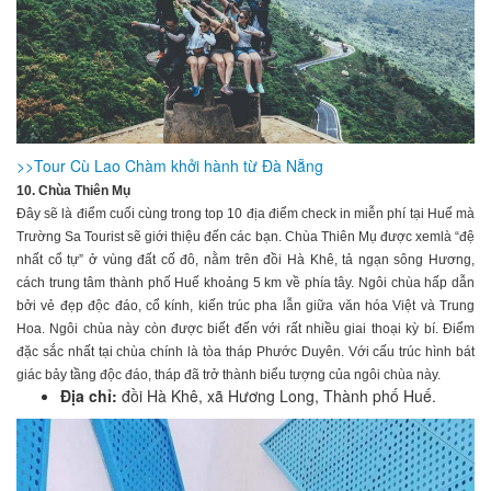
>>Tour Cù Lao Chàm khởi hành từ Đà Nẵng
10. Chùa Thiên Mụ
Đây sẽ là điểm cuối cùng trong top 10 địa điểm check in miễn phí tại Huế mà
Trường Sa Tourist sẽ giới thiệu đến các bạn. Chùa Thiên Mụ được xemlà “đệ
nhất cổ tự” ở vùng đất cố đô, nằm trên đồi Hà Khê, tả ngạn sông Hương,
cách trung tâm thành phố Huế khoảng 5 km về phía tây. Ngôi chùa hấp dẫn
bởi vẻ đẹp độc đáo, cổ kính, kiến trúc pha lẫn giữa văn hóa Việt và Trung
Hoa. Ngôi chùa này còn được biết đến với rất nhiều giai thoại kỳ bí. Điểm
đặc sắc nhất tại chùa chính là tòa tháp Phước Duyên. Với cấu trúc hình bát
giác bảy tầng độc đáo, tháp đã trở thành biểu tượng của ngôi chùa này.
Địa chỉ:
đồi Hà Khê, xã Hương Long, Thành phố Huế.