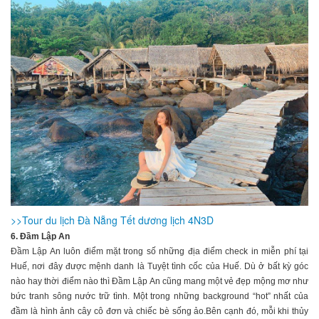
>>Tour du lịch Đà Nẵng Tết dương lịch 4N3D
6. Đầm Lập An
Đầm Lập An luôn điểm mặt trong số những địa điểm check in miễn phí tại
Huế, nơi đây được mệnh danh là Tuyệt tình cốc của Huế. Dù ở bất kỳ góc
nào hay thời điểm nào thì Đầm Lập An cũng mang một vẻ đẹp mộng mơ như
bức tranh sông nước trữ tình. Một trong những background “hot” nhất của
đầm là hình ảnh cây cô đơn và chiếc bè sống ảo.Bên cạnh đó, mỗi khi thủy