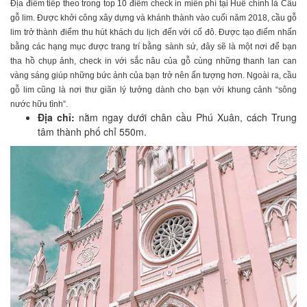
Địa điểm tiếp theo trong top 10 điểm check in miễn phí tại Huế chính là Cầu
gỗ lim. Được khởi công xây dựng và khánh thành vào cuối năm 2018, cầu gỗ
lim trở thành điểm thu hút khách du lịch đến với cố đô. Được tạo điểm nhấn
bằng các hạng mục được trang trí bằng sành sứ, đây sẽ là một nơi để bạn
tha hồ chụp ảnh, check in với sắc nâu của gỗ cùng những thanh lan can
vàng sáng giúp những bức ảnh của bạn trở nên ấn tượng hơn. Ngoài ra, cầu
gỗ lim cũng là nơi thư giãn lý tưởng dành cho bạn với khung cảnh “sông
nước hữu tình”.
Địa chỉ:
nằm ngay dưới chân cầu Phú Xuân, cách Trung
tâm thành phố chỉ 550m.