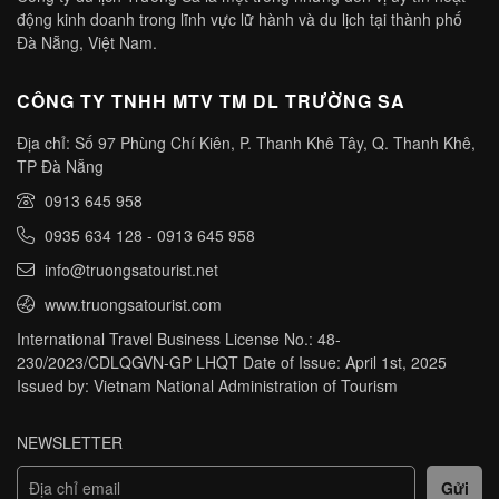
động kinh doanh trong lĩnh vực lữ hành và du lịch tại thành phố
Đà Nẵng, Việt Nam.
CÔNG TY TNHH MTV TM DL TRƯỜNG SA
Địa chỉ: Số 97 Phùng Chí Kiên, P. Thanh Khê Tây, Q. Thanh Khê,
TP Đà Nẵng
0913 645 958
0935 634 128
-
0913 645 958
info@truongsatourist.net
www.truongsatourist.com
International Travel Business License No.: 48-
230/2023/CDLQGVN-GP LHQT Date of Issue: April 1st, 2025
Issued by: Vietnam National Administration of Tourism
NEWSLETTER