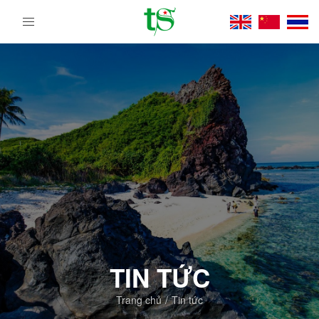
Tour
Du
Lịch
Việt
Nam
Từ
Bắc
Vào
Nam
|
Trường
Sa
Tourist
DMC
TIN TỨC
Trang chủ
Tin tức