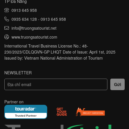
TP Đà Nẵng
0913 645 958
0935 634 128
-
0913 645 958
info@truongsatourist.net
www.truongsatourist.com
International Travel Business License No.: 48-
230/2023/CDLQGVN-GP LHQT Date of Issue: April 1st, 2025
Issued by: Vietnam National Administration of Tourism
NEWSLETTER
Partner on
Trusted Partner