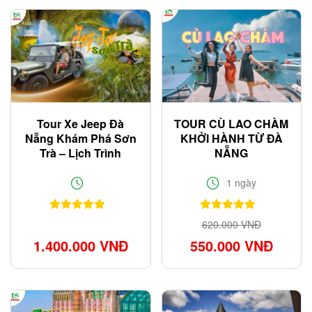
Tour Xe Jeep Đà
TOUR CÙ LAO CHÀM
Nẵng Khám Phá Sơn
KHỞI HÀNH TỪ ĐÀ
Trà – Lịch Trình
NẴNG
Chuẩn Dân Phượt
1 ngày
620.000 VNĐ
1.400.000 VNĐ
550.000 VNĐ