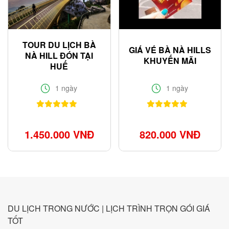
TOUR DU LỊCH BÀ
GIÁ VÉ BÀ NÀ HILLS
NÀ HILL ĐÓN TẠI
KHUYẾN MÃI
HUẾ
1 ngày
1 ngày
1.450.000 VNĐ
820.000 VNĐ
DU LỊCH TRONG NƯỚC | LỊCH TRÌNH TRỌN GÓI GIÁ
TỐT