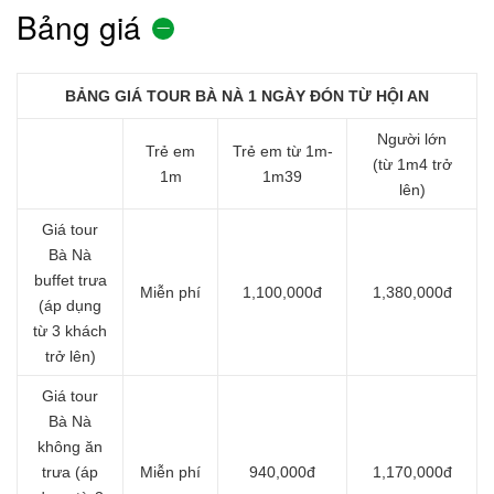
Bảng giá
BẢNG GIÁ TOUR BÀ NÀ 1 NGÀY ĐÓN TỪ HỘI AN
Người lớn
Trẻ em
Trẻ em từ 1m-
(từ 1m4 trở
1m
1m39
lên)
Giá tour
Bà Nà
buffet trưa
Miễn phí
1,100,000đ
1,380,000đ
(áp dụng
từ 3 khách
trở lên)
Giá tour
Bà Nà
không ăn
trưa
(áp
Miễn phí
940,000đ
1,170,000đ