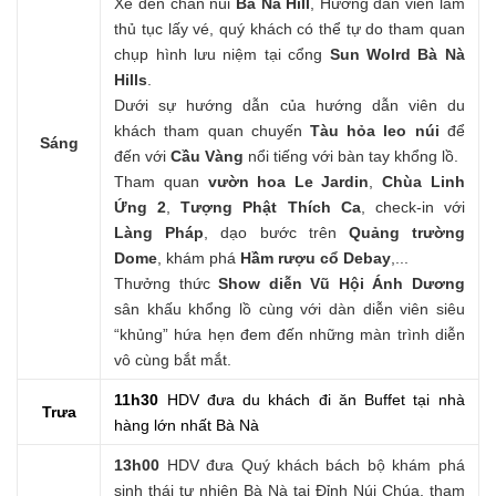
Xe đến chân núi
Bà Nà Hill
, Hướng dẫn viên làm
thủ tục lấy vé, quý khách có thể tự do tham quan
chụp hình lưu niệm tại cổng
Sun Wolrd Bà Nà
Hills
.
Dưới sự hướng dẫn của hướng dẫn viên du
khách tham quan chuyến
Tàu hỏa leo núi
để
Sáng
đến với
Cầu Vàng
nổi tiếng với bàn tay khổng lồ.
Tham quan
vườn hoa Le Jardin
,
Chùa Linh
Ứng 2
,
Tượng Phật Thích Ca
, check-in với
Làng Pháp
, dạo bước trên
Quảng trường
Dome
, khám phá
Hầm rượu cổ Debay
,...
Thưởng thức
Show diễn Vũ Hội Ánh Dương
sân khấu khổng lồ cùng với dàn diễn viên siêu
“khủng” hứa hẹn đem đến những màn trình diễn
vô cùng bắt mắt.
11h30
HDV đưa du khách đi ăn Buffet tại nhà
Trưa
hàng lớn nhất Bà Nà
13h00
HDV đưa Quý khách bách bộ khám phá
sinh thái tự nhiên Bà Nà tại Đỉnh Núi Chúa, tham