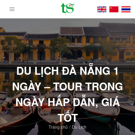
Tour
Du
Lịch
Việt
Nam
Từ
Bắc
Vào
DU LỊCH ĐÀ NẴNG 1
Nam
|
NGÀY – TOUR TRONG
Trường
Sa
Tourist
NGÀY HẤP DẪN, GIÁ
DMC
TỐT
Trang chủ
Du Lịch