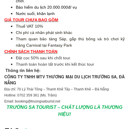
chơi.
Bảo hiểm du lịch 20.000.000đ/ vụ
Nước suối, khăn lạnh
GIÁ TOUR CHƯA BAO GỒM
:
Thuế VAT 10%
Chi phí cá nhân phát sinh khác
Tham quan bảo tàng Sáp, gắp thú bông và trò chơi kỹ
năng Carnival tại Fantasy Park
CHÍNH SÁCH THANH TOÁN
:
Đặt cọc 50% sau khi chốt tour.
Thanh toán hoàn tất trước khi kết thúc tour
Thông tin liên hệ:
CÔNG TY TNHH MTV THƯƠNG MẠI DU LỊCH TRƯỜNG SA, ĐÀ
NẴNG
Địa chỉ: 70 Lý Thái Tông – Thanh Khê Tây – Thanh Khê – Đà Nẵng
Hotline: 0702 359 361 (Ms. Trâm)
Email: booking@truongsatourist.net
TRƯỜNG SA TOURIST – CHẤT LƯỢNG LÀ THƯƠNG
HIỆU!