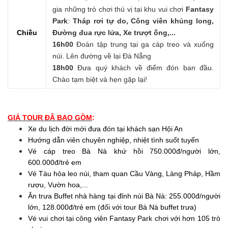
gia những trò chơi thú vị tại khu vui chơi
Fantasy
Park
:
Tháp rơi tự do, Công viên khủng long,
Chiều
Đường đua rực lửa, Xe trượt ống,...
16h00
Đoàn tập trung tại ga cáp treo và xuống
núi. Lên đường về lại Đà Nẵng
18h00
Đưa quý khách về điểm đón ban đầu.
Chào tạm biệt và hẹn gặp lại!
GIÁ TOUR ĐÃ BAO GỒM
:
Xe du lịch đời mới đưa đón tại khách sạn Hội An
Hướng dẫn viên chuyên nghiệp, nhiệt tình suốt tuyến
Vé cáp treo Bà Nà khứ hồi 750.000đ/người lớn,
600.000đ/trẻ em
Vé Tàu hỏa leo núi, tham quan Cầu Vàng, Làng Pháp, Hầm
rượu, Vườn hoa,...
Ăn trưa Buffet nhà hàng tại đỉnh núi Bà Nà: 255.000đ/người
lớn, 128.000đ/trẻ em (đối với tour Bà Nà buffet trưa)
Vé vui chơi tại công viên Fantasy Park chơi với hơn 105 trò