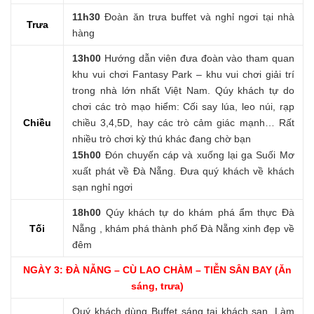
11h30
Đoàn ăn trưa buffet và nghỉ ngơi tại nhà
Trưa
hàng
13h00
Hướng dẫn viên đưa đoàn vào tham quan
khu vui chơi Fantasy Park – khu vui chơi giải trí
trong nhà lớn nhất Việt Nam. Qúy khách tự do
chơi các trò mạo hiểm: Cối say lúa, leo núi, rạp
Chiều
chiều 3,4,5D, hay các trò cảm giác mạnh… Rất
nhiều trò chơi kỳ thú khác đang chờ bạn
15h00
Đón chuyến cáp và xuống lại ga Suối Mơ
xuất phát về Đà Nẵng. Đưa quý khách về khách
sạn nghỉ ngơi
18h00
Qúy khách tự do khám phá ẩm thực Đà
Tối
Nẵng , khám phá thành phố Đà Nẵng xinh đẹp về
đêm
NGÀY 3: ĐÀ NẴNG – CÙ LAO CHÀM – TIỄN SÂN BAY (Ăn
sáng, trưa)
Quý khách dùng Buffet sáng tại khách sạn. Làm