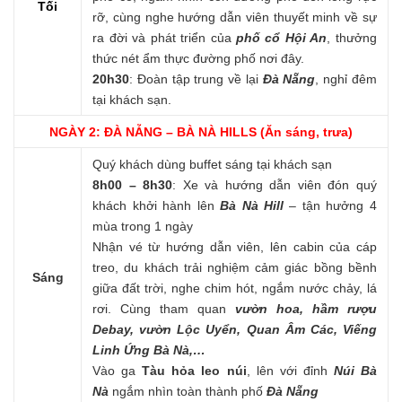
Tối
rỡ, cùng nghe hướng dẫn viên thuyết minh về sự
ra đời và phát triển của
phố cổ Hội An
, thưởng
thức nét ẩm thực đường phố nơi đây.
20h30
: Đoàn tập trung về lại
Đà Nẵng
, nghỉ đêm
tại khách sạn.
NGÀY 2: ĐÀ NẴNG – BÀ NÀ HILLS (Ăn sáng, trưa)
Quý khách dùng buffet sáng tại khách sạn
8h00 – 8h30
: Xe và hướng dẫn viên đón quý
khách khởi hành lên
Bà Nà Hill
– tận hưởng 4
mùa trong 1 ngày
Nhận vé từ hướng dẫn viên, lên cabin của cáp
treo, du khách trải nghiệm cảm giác bồng bềnh
Sáng
giữa đất trời, nghe chim hót, ngắm nước chảy, lá
rơi. Cùng tham quan
vườn hoa, hầm rượu
Debay, vườn Lộc Uyển, Quan Âm Các, Viếng
Linh Ứng Bà Nà,…
Vào ga
Tàu hỏa leo núi
, lên với đỉnh
Núi Bà
Nà
ngắm nhìn toàn thành phố
Đà Nẵng