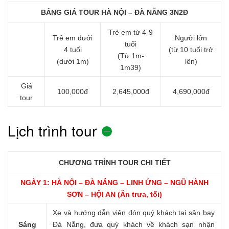
BẢNG GIÁ TOUR HÀ NỘI – ĐÀ NẴNG 3N2Đ
Trẻ em từ 4-9
Trẻ em dưới
Người lớn
tuổi
4 tuổi
(từ 10 tuổi trở
(Từ 1m-
(dưới 1m)
lên)
1m39)
Giá
100,000đ
2,645,000đ
4,690,000đ
tour
Lịch trình tour
CHƯƠNG TRÌNH TOUR CHI TIẾT
NGÀY 1: HÀ NỘI – ĐÀ NẴNG – LINH ỨNG – NGŨ HÀNH
SƠN – HỘI AN (Ăn trưa, tối)
Xe và hướng dẫn viên đón quý khách tại sân bay
Sáng
Đà Nẵng, đưa quý khách về khách sạn nhận