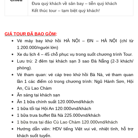
Đưa quý khách về sân bay – tiễn quý khách
Kết thúc tour – tạm biệt quý khách!
GIÁ TOUR ĐÃ BAO GỒM
:
Vé máy bay khứ hồi HÀ NỘI – ĐN –
HÀ NỘI
(chỉ từ
1.200.000/người lớn)
Xe du lịch 4 – 45 chỗ phục vụ trong suốt chương trình Tour.
Lưu trú: 2 đêm tại khách sạn 3 sao Đà Nẵng (2-3 khách/
phòng).
Vé tham quan: vé cáp treo khứ hồi Bà Nà, vé tham quan
lần 1 các điểm có trong chương trình: Ngũ Hành Sơn, Hội
An, Cù Lao Chàm
Ăn sáng tại khách sạn
Ăn 1 bữa chính suất 120.000vnd/khách
1 bữa tối tại Hội An 120.000vnd/khách
1 bữa trưa buffet Bà Nà 225.000vnd/khách
1 bữa trưa tại đảo Cù Lao Chàm 120.000vnd/khách
Hướng dẫn viên: HDV tiếng Việt vui vẻ, nhiệt tình, hỗ trợ
khách suốt tuyến.