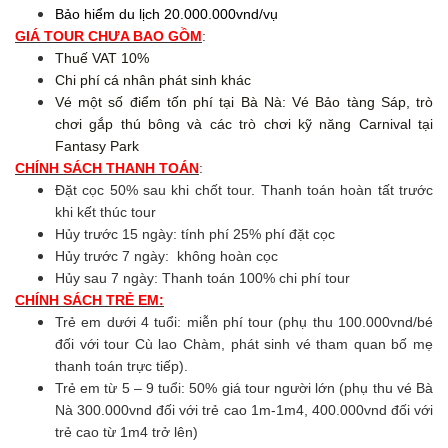
Bảo hiểm du lịch 20.000.000vnd/vụ
GIÁ TOUR CHƯA BAO GỒM
:
Thuế VAT 10%
Chi phí cá nhân phát sinh khác
Vé một số điểm tốn phí tại Bà Nà: Vé Bảo tàng Sáp, trò
chơi gắp thú bông và các trò chơi kỹ năng Carnival tại
Fantasy Park
CHÍNH SÁCH THANH TOÁN
:
Đặt cọc 50% sau khi chốt tour. Thanh toán hoàn tất trước
khi kết thúc tour
Hủy trước 15 ngày: tính phí 25% phí đặt cọc
Hủy trước 7 ngày: không hoàn cọc
Hủy sau 7 ngày: Thanh toán 100% chi phí tour
CHÍNH SÁCH TRẺ EM:
Trẻ em dưới 4 tuổi: miễn phí tour (phụ thu 100.000vnd/bé
đối với tour Cù lao Chàm, phát sinh vé tham quan bố mẹ
thanh toán trực tiếp).
Trẻ em từ 5 – 9 tuổi: 50% giá tour người lớn (phụ thu vé Bà
Nà 300.000vnd đối với trẻ cao 1m-1m4, 400.000vnd đối với
trẻ cao từ 1m4 trở lên)