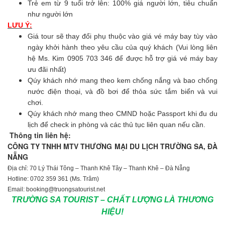
Trẻ em từ 9 tuổi trở lên: 100% giá người lớn, tiêu chuẩn
như người lớn
LƯU Ý:
Giá tour sẽ thay đổi phụ thuộc vào giá vé máy bay tùy vào
ngày khởi hành theo yêu cầu của quý khách (Vui lòng liên
hệ Ms. Kim 0905 703 346 để được hỗ trợ giá vé máy bay
ưu đãi nhất)
Qúy khách nhớ mang theo kem chống nắng và bao chống
nước điện thoại, và đồ bơi để thỏa sức tắm biển và vui
chơi.
Qúy khách nhớ mang theo CMND hoặc Passport khi đu du
lịch để check in phòng và các thủ tục liên quan nếu cần.
Thông tin liên hệ:
CÔNG TY TNHH MTV THƯƠNG MẠI DU LỊCH TRƯỜNG SA, ĐÀ
NẴNG
Địa chỉ: 70 Lý Thái Tông – Thanh Khê Tây – Thanh Khê – Đà Nẵng
Hotline: 0702 359 361 (Ms. Trâm)
Email: booking@truongsatourist.net
TRƯỜNG SA TOURIST – CHẤT LƯỢNG LÀ THƯƠNG
HIỆU!