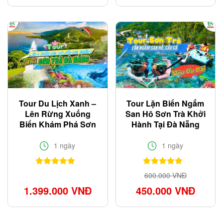
Tour Du Lịch Xanh –
Tour Lặn Biển Ngắm
Lên Rừng Xuống
San Hô Sơn Trà Khởi
Biển Khám Phá Sơn
Hành Tại Đà Nẵng
Trà Đà Nẵng
Siêu KM 2025
1 ngày
1 ngày
600.000 VNĐ
1.399.000 VNĐ
450.000 VNĐ