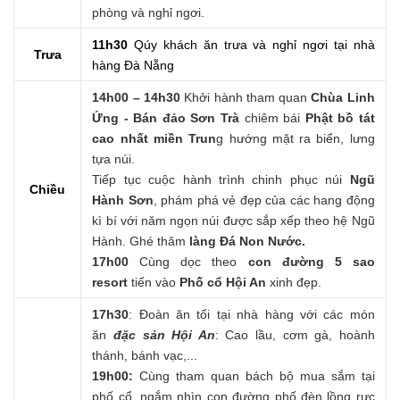
phòng và nghỉ ngơi.
11h30
Qúy khách ăn trưa và nghỉ ngơi tại nhà
Trưa
hàng Đà Nẵng
14h00 – 14h30
Khởi hành tham quan
Chùa Linh
Ứng - B
án đảo Sơn Trà
chiêm bái
Phật bồ tát
cao nhất miền Trun
g hướng mặt ra biển, lưng
tựa núi.
Tiếp tục cuộc hành trình chinh phục núi
Ngũ
Chiều
Hành Sơn
, phám phá vẻ đẹp của các hang động
kì bí với năm ngọn núi được sắp xếp theo hệ Ngũ
Hành. Ghé thăm
làng Đá Non Nước.
17h00
Cùng dọc theo
con đường 5 sao
resort
tiến vào
Phố cổ Hội An
xinh đẹp.
17h30
: Đoàn ăn tối tại nhà hàng với các món
ăn
đặc sản Hội An
: Cao lầu, cơm gà, hoành
thánh, bánh vạc,...
19h00:
Cùng tham quan bách bộ mua sắm tại
phố cổ, ngắm nhìn con đường phố đèn lồng rực