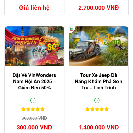
Giá liên hệ
2.700.000 VNĐ
Đặt Vé VinWonders
Tour Xe Jeep Đà
Nam Hội An 2025 –
Nẵng Khám Phá Sơn
Giảm Đến 50%
Trà – Lịch Trình
Chuẩn Dân Phượt
600.000 VNĐ
300.000 VNĐ
1.400.000 VNĐ