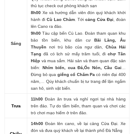
thủ tục check out phòng khách sạn
8h00
Xe và hướng dẫn viên đón quý khách khởi
hành đi
Cù Lao Chàm
. Tới
cảng Cửa Đại
, đoàn
lên Cano ra đảo.
9h00
Tàu cập bến Cù Lao. Đoàn tham quan khu
bảo tồn biển, khu dân cư
Bãi Làng, Âu
Sáng
Thuyền
nơi trú bão của ngư dân,
Chùa Hải
Tạng
đã có lịch sử mấy trăm tuổi, đi
chợ Tân
Hiệp
và mua sắm. Hải sản và tham quan đặc sản
biển:
Nhím biển, cua Đá,Ốc Nón, Cầu Gai
…
Đừng bỏ qua
giếng cổ Chăm Pa
có niên đại 400
năm,… Qúy khách chuẩn bị tư trang để lặn ngắm
san hô, sinh vật biển.
11h00
Đoàn ăn trưa và nghỉ ngơi tại nhà hàng
Trưa
trên đảo. Tự do tắm biển, tham quan và chơi các
trò chơi mạo hiểm ở trên đảo.
14h00
Đoàn lên cano, về lại cảng Cửa Đại. Xe
đón và đưa quý khách về lại thành phố Đà Nẵng
Chiều