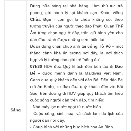
Dùng bữa sáng tại nhà hàng. Làm thủ tục trả
phòng, gởi hành lý tại khách sạn. Đoàn viếng
Chùa Đục
- còn gọi là chùa không sư, theo
tương truyền của người theo đạo Phật, Quán Thế
Âm từng chọn ngự ở đây, trấn giữ bình yên cho
dân đảo tránh được những cơn thiên tai.
Đoàn dừng chân chụp ảnh tại
cổng Tò Vò
– một
thắng cảnh khá ấn tượng nơi đây, là nơi thích
hợp và lý tưởng cho giới trẻ “sống ảo”.
07h30
HDV đưa Quý khách đến bến tàu đi
Đảo
Bé
– được mệnh danh là Maldives Việt Nam.
Cano đưa quý khách đến với đảo Bé. Đến đảo Bé
(xã An Bình), xe đưa đưa quý khách đến với Bãi
Sau, trên đường đi HDV giúp quý khách tìm hiểu
cuộc sống người dân trên đảo, tìm hiểu:
- Nhà máy lọc nước ngọt từ nước biển.
Sáng
- Cuộc sống, sinh hoạt và cách làm du lịch của
người dân nơi đây.
- Chụp hình với những bức bích họa An Bình.