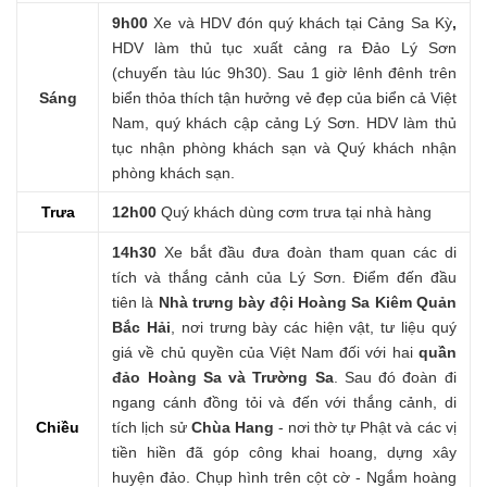
9h00
Xe và HDV đón quý khách tại Cảng Sa Kỳ
,
HDV làm thủ tục xuất cảng ra Đảo Lý Sơn
(chuyến tàu lúc 9h30). Sau 1 giờ lênh đênh trên
Sáng
biển thỏa thích tận hưởng vẻ đẹp của biển cả Việt
Nam, quý khách cập cảng Lý Sơn. HDV làm thủ
tục nhận phòng khách sạn và Quý khách nhận
phòng khách sạn.
Trưa
12h00
Quý khách dùng cơm trưa tại nhà hàng
14h30
Xe bắt đầu đưa đoàn tham quan các di
tích và thắng cảnh của Lý Sơn. Điểm đến đầu
tiên là
Nhà trưng bày đội Hoàng Sa Kiêm Quản
Bắc Hải
, nơi trưng bày các hiện vật, tư liệu quý
giá về chủ quyền của Việt Nam đối với hai
quần
đảo Hoàng Sa và Trường Sa
. Sau đó đoàn đi
ngang cánh đồng tỏi và đến với thắng cảnh, di
Chiều
tích lịch sử
Chùa Hang
- nơi thờ tự Phật và các vị
tiền hiền đã góp công khai hoang, dựng xây
huyện đảo. Chụp hình trên cột cờ - Ngắm hoàng