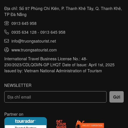
Địa chỉ: Số 97 Phùng Chí Kiên, P. Thanh Khê Tây, Q. Thanh Khê,
TP Đà Nẵng
0913 645 958
0935 634 128
-
0913 645 958
info@truongsatourist.net
www.truongsatourist.com
International Travel Business License No.: 48-
230/2023/CDLQGVN-GP LHQT Date of Issue: April 1st, 2025
Issued by: Vietnam National Administration of Tourism
NEWSLETTER
Partner on
Trusted Partner