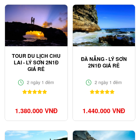
TOUR DU LỊCH CHU
ĐÀ NẴNG - LÝ SƠN
LAI - LÝ SƠN 2N1Đ
2N1Đ GIÁ RẺ
GIÁ RẺ
2 ngày 1 đêm
2 ngày 1 đêm
1.380.000 VNĐ
1.440.000 VNĐ