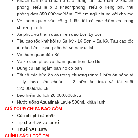
Khách sạn tiêu chuẩn 3 sao trung tâm đảo lớn, 2 khách/
phòng. Nếu lẻ ở 3 khách/phòng. Nếu ở riêng phụ thu
phòng đơn 350.000vnd/đêm. Trẻ em ngủ chung với cha mẹ
Vé tham quan vào cổng 1 lần tất cả các điểm có trong
chương trình
Xe phục vụ tham quan trên đảo Lớn Lý Sơn
Tàu cao tốc khứ hồi từ Sa Kỳ - Lý Sơn – Sa Kỳ, Tàu cao tốc
từ đảo Lớn – sang đảo bé và ngược lại
Vé tham quan đảo Bé.
Vé xe điện phục vụ tham quan trên đảo Bé
Dụng cụ lặn ngắm san hô cơ bản
Tất cả các bữa ăn có trong chương trình: 1 bữa ăn sáng tô
+ ly theo tiêu chuẩn + 2 bữa ăn trưa và tối suất
120.000đ/khách
Bảo hiểm du lịch 20.000.000đ/vụ
Nước uống Aquafinal/ Lavie 500ml, khăn lạnh
GIÁ TOUR CHƯA BAO GỒM
Các chi phí cá nhân
Tip cho HDV và tài xế
Thuế VAT 10%
CHÍNH SÁCH TRẺ EM