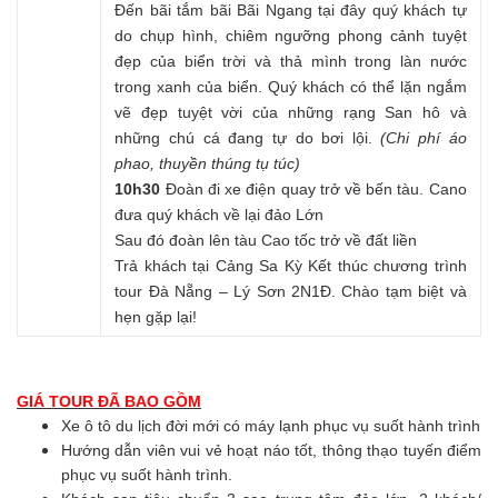
Đến bãi tắm bãi Bãi Ngang tại đây quý khách tự
do chụp hình, chiêm ngưỡng phong cảnh tuyệt
đẹp của biển trời và thả mình trong làn nước
trong xanh của biển. Quý khách có thể lặn ngắm
vẽ đẹp tuyệt vời của những rạng San hô và
những chú cá đang tự do bơi lội.
(Chi phí áo
phao, thuyền thúng tụ túc)
10h30
Đoàn đi xe điện quay trở về bến tàu. Cano
đưa quý khách về lại đảo Lớn
Sau đó đoàn lên tàu Cao tốc trở về đất liền
Trả khách tại Cảng Sa Kỳ Kết thúc chương trình
tour Đà Nẵng – Lý Sơn 2N1Đ. Chào tạm biệt và
hẹn gặp lại!
GIÁ TOUR ĐÃ BAO GỒM
Xe ô tô du lịch đời mới có máy lạnh phục vụ suốt hành trình
Hướng dẫn viên vui vẻ hoạt náo tốt, thông thạo tuyến điểm
phục vụ suốt hành trình.