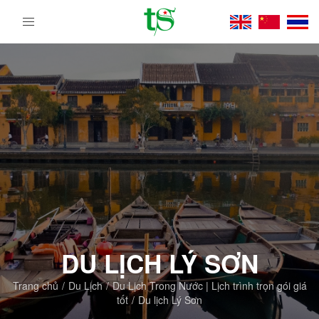
Tour
Du
Lịch
Việt
Nam
Từ
Bắc
Vào
Nam
|
Trường
Sa
Tourist
DMC
DU LỊCH LÝ SƠN
Trang chủ
Du Lịch
Du Lịch Trong Nước | Lịch trình trọn gói giá
tốt
Du lịch Lý Sơn