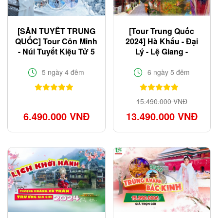
[SĂN TUYẾT TRUNG
[Tour Trung Quốc
QUỐC] Tour Côn Minh
2024] Hà Khẩu - Đại
- Núi Tuyết Kiệu Tử 5
Lý - Lệ Giang -
ngày 4 đêm giá rẻ
Shangrila - Côn Minh
6N5Đ giá tốt nhất
5 ngày 4 đêm
6 ngày 5 đêm
15.490.000 VNĐ
6.490.000 VNĐ
13.490.000 VNĐ