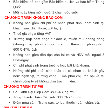
Bảo hiểm: đã bao gồm Bảo hiểm du lịch và bảo hiểm Trung
Quốc.
Mỗi ngày tặng mỗi người 1 chai nước suối.
CHƯƠNG TRÌNH KHÔNG BAO GỒM
Không bao gồm chi phí cá nhân phát sinh (phát sinh tại
khách sạn: điện thoại, giặt là,..).
Thuế giá trị gia tăng VAT
Trường hợp nam hoặc nữ đơn lẻ, muốn ở 1 phòng riêng
(không ghép phòng) buộc phải thu thêm phí phòng đơn
600 CNY/khách
Không bao gồm tiền tips cho lái xe và HDV mỗi người 5
USD/ngày.
Chi phí phát sinh trong trường hợp bất khả kháng.
Những chi phí phát sinh khác do cá nhân du khách gây
nên: bệnh tật, thương vong ... mà phải chịu tổn hại về tài
chính công ty sẽ không chịu trách nhiệm.
CHƯƠNG TRÌNH TỰ PHÍ
Cầu kính Đại Hiệp Cốc: 380 CNY/người
Tống Thành Thiên Cổ Tình: 380 CNY/người
Điểm mua sắm: Trang sức, tơ lụa, thuốc ngâm chân, trà.
PHỤ THU TRẺ EM