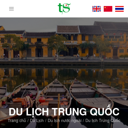
Tour
Du
Lịch
Việt
Nam
Từ
Bắc
Vào
Nam
|
Trường
Sa
Tourist
DMC
DU LỊCH TRUNG QUỐC
Trang chủ
Du Lịch
Du lịch nước ngoài
Du lịch Trung Quốc