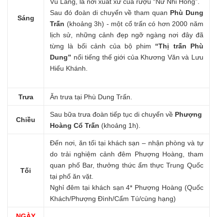
Vũ Lăng, là nơi xuất xứ của rượu “Nữ Nhi Hồng”.
Sau đó đoàn di chuyển về tham quan
Phù Dung
Sáng
Trấn
(khoảng 3h) - một cổ trấn có hơn 2000 năm
lịch sử, những cảnh đẹp ngỡ ngàng nơi đây đã
từng là bối cảnh của bộ phim
“Thị trấn Phù
Dung”
nổi tiếng thế giới của Khương Văn và Lưu
Hiểu Khánh.
Trưa
Ăn trưa tại Phù Dung Trấn.
Sau bữa trưa đoàn tiếp tục di chuyển về
Phượng
Chiều
Hoàng Cổ Trấn
(khoảng 1h).
Đến nơi, ăn tối tại khách sạn – nhận phòng và tự
do trải nghiệm cảnh đêm Phượng Hoàng, tham
quan phố Bar, thưởng thức ẩm thực Trung Quốc
Tối
tại phố ăn vặt.
Nghỉ đêm tại khách sạn 4* Phượng Hoàng (Quốc
Khách/Phượng Đình/Cẩm Tú/cùng hạng)
NGÀY