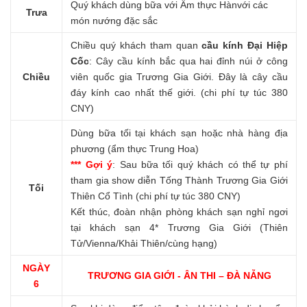
Quý khách dùng bữa với Ẩm thực Hànvới các
Trưa
món nướng đặc sắc
Chiều quý khách tham quan
cầu kính Đại Hiệp
Cốc
: Cây cầu kính bắc qua hai đỉnh núi ở công
Chiều
viên quốc gia Trương Gia Giới. Đây là cây cầu
đáy kính cao nhất thế giới. (chi phí tự túc 380
CNY)
Dùng bữa tối tại khách sạn hoặc nhà hàng địa
phương (ẩm thực Trung Hoa)
*** Gợi ý
: Sau bữa tối quý khách có thể tự phí
tham gia show diễn Tống Thành Trương Gia Giới
Tối
Thiên Cổ Tình (chi phí tự túc 380 CNY)
Kết thúc, đoàn nhận phòng khách sạn nghỉ ngơi
tại khách sạn 4* Trương Gia Giới (Thiên
Tử/Vienna/Khải Thiên/cùng hạng)
NGÀY
TRƯƠNG GIA GIỚI - ÂN THI – ĐÀ NẴNG
6