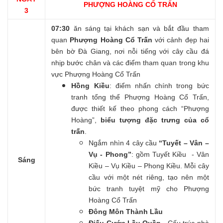
PHƯỢNG HOÀNG CỔ TRẤN
3
07:30
ăn sáng tại khách sạn và bắt đầu tham
quan
Phượng Hoàng Cổ Trấn
với cảnh đẹp hai
bên bờ Đà Giang, nơi nỗi tiếng với cây cầu đá
nhịp bước chân và các điểm tham quan trong khu
vực Phượng Hoàng Cổ Trấn
Hồng Kiều
: điểm nhấn chính trong bức
tranh tổng thể Phượng Hoàng Cổ Trấn,
được thiết kế theo phong cách “Phượng
Hoàng”,
biểu tượng đặc trưng của cổ
trấn
.
Ngắm nhìn 4 cây cầu
“Tuyết – Vân –
Vụ - Phong”
: gồm Tuyết Kiều - Vân
Sáng
Kiều – Vụ Kiều – Phong Kiều. Mỗi cây
cầu với một nét riêng, tạo nên một
bức tranh tuyệt mỹ cho Phượng
Hoàng Cổ Trấn
Đông Môn Thành Lầu