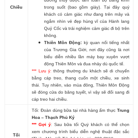
đường thuỷ được làm toàn bộ bằng kính
Chiều
trong suốt (bao gồm giày). Tại đây quý
khách có cảm giác như đang trên mây và
ngắm nhìn vẻ đẹp hùng vĩ của Hành lang
Quỷ Cốc và trải nghiệm cảm giác đi bộ trên
không.
Thiên Môn Động:
kỳ quan nổi tiếng nhất
của Trương Gia Giới, nơi đây cũng là nơi
biểu diễn nhiều lần máy bay xuyên vượt
động Thiên Môn và đua nhảy dù quốc tế.
*** Lưu ý:
thông thường du khách sẽ di chuyển
bằng cáp treo, thang cuốn một chiều, xe sinh
thái. Tuy nhiên, vào mùa đông, Thiên Môn Động
sẽ đóng cửa do băng tuyết, vì vậy sẽ đổi sang đi
cáp treo hai chiều.
Tối: Đoàn dùng bữa tại nhà hàng ẩm thực
Trung
Hoa – Thạch Phủ Ký
*** Gợi ý
: Sau bữa tối Quý khách có thể chọn
xem chương trình biểu diễn nghệ thuật đặc sắc
Tối