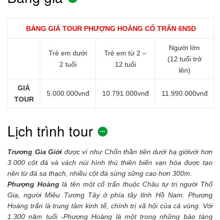
BẢNG GIÁ TOUR PHƯỢNG HOÀNG CỔ TRẤN 6N5D
Người lớn
Trẻ em dưới
Trẻ em từ 2 –
(12 tuổi trở
2 tuổi
12 tuổi
lên)
GIÁ
5.000.000vnđ
10.791.000vnđ
11.990.000vnđ
TOUR
Lịch trình tour
Trương Gia Giới
được ví như Chốn thần tiên dưới hạ giớivới hơn
3.000 cột đá và vách núi hình thù thiên biến vạn hóa được tạo
nên từ đá sa thạch, nhiều cột đá sừng sững cao hơn 300m.
Phượng Hoàng
là tên một cổ trấn thuộc Châu tự trị người Thổ
Gia, người Miêu Tương Tây ở phía tây tỉnh Hồ Nam. Phượng
Hoàng trấn là trung tâm kinh tế, chính trị xã hội của cả vùng. Với
1.300 năm tuổi -Phượng Hoàng là một trong những bảo tàng