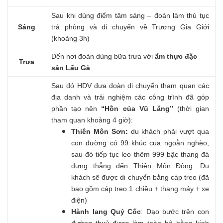
Sau khi dùng điểm tâm sáng – đoàn làm thủ tục
Sáng
trả phòng và di chuyển về Trương Gia Giới
(khoảng 3h)
Đến nơi đoàn dùng bữa trưa với
ẩm thực đặc
Trưa
sản Lẩu Gà
Sau đó HDV đưa đoàn di chuyển tham quan các
địa danh và trải nghiệm các công trình đã góp
phần tạo nên
“Hồn của Vũ Lăng”
(thời gian
tham quan khoảng 4 giờ):
Thiên Môn Sơn:
du khách phải vượt qua
con đường có 99 khúc cua ngoằn nghèo,
sau đó tiếp tục leo thêm 999 bậc thang đá
dựng thẳng đến Thiên Môn Động. Du
khách sẽ được di chuyển bằng cáp treo (đã
bao gồm cáp treo 1 chiều + thang máy + xe
điện)
Hành lang Quỷ Cốc
: Dạo bước trên con