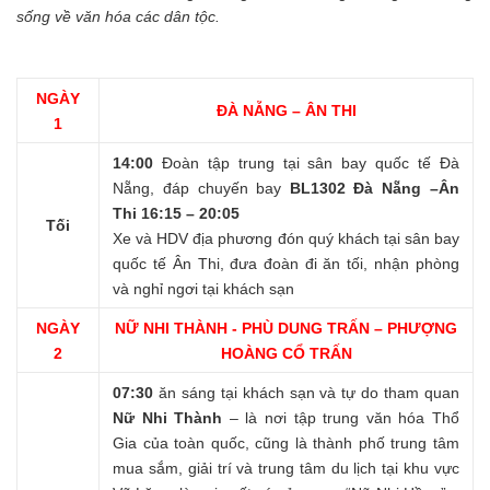
sống về văn hóa các dân tộc.
NGÀY
ĐÀ NẴNG – ÂN THI
1
14:00
Đoàn tập trung tại sân bay quốc tế Đà
Nẵng, đáp chuyến bay
BL1302 Đà Nẵng –Ân
Thi 16:15 – 20:05
Tối
Xe và HDV địa phương đón quý khách tại sân bay
quốc tế Ân Thi, đưa đoàn đi ăn tối, nhận phòng
và nghỉ ngơi tại khách sạn
NGÀY
NỮ NHI THÀNH - PHÙ DUNG TRẤN – PHƯỢNG
2
HOÀNG CỔ TRẤN
07:30
ăn sáng tại khách sạn và tự do tham quan
Nữ Nhi Thành
– là nơi tập trung văn hóa Thổ
Gia của toàn quốc, cũng là thành phố trung tâm
mua sắm, giải trí và trung tâm du lịch tại khu vực