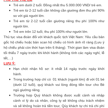
Trẻ em dưới 2 tuổi: Đồng nhất thu 5.000.000 VND/ trẻ em.
Trẻ em từ 2-12 tuổi cần không cần giường đơn thu phí 90%
so với giá người lớn.
Trẻ em từ 2-12 tuổi cần giường riêng thu phí 100% như
người lớn.
Trẻ em trên 12 tuổi, thu phí 100% như người lớn.
Thủ tục visa đoàn đối với khách quốc tịch Việt Nam: Yêu cầu bản
gốc hộ chiếu hoặc bản scan hộ chiếu có hình ảnh rõ ràng (Lưu ý
hộ chiếu phải còn thời hạn trên 6 tháng). Thời gian làm visa đoàn
tối thiểu 7 ngày trước khi khởi hành (không tính các ngày nghỉ, lễ
tết,…)
LƯU Ý:
Hạn chót nhận hồ sơ: ít nhất 14 ngày trước ngày khởi
hành.
Trong trường hợp chỉ có 01 khách (người lớn) đi với 01 bé
(dưới 12 tuổi), quý khách vui lòng đóng tiền tour cho Bé
ngủ giường riêng.
Trường hợp Quý khách không được xuất cảnh và nhập
cảnh vì lý do cá nhân, công ty sẽ không chịu trách nhiệm
và sẽ không hoàn trả tiền tour, Qúy khách tự chi trả chi phí