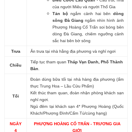
Điếu Cước Lầu Quần
- Cấu trúc nhà
của người Miêu và người Thổ Gia
Tản bộ
ngắm cảnh hai bên
dòng
sông Đà Giang
ngắm nhìn hình ảnh
Phượng Hoàng Cổ Trấn soi bóng bên
dòng Đà Giang, chiêm ngưỡng cảnh
sắc hai bên bờ sông
Trưa
Ăn trưa tại nhà hằng địa phương và nghỉ ngơi
Tiếp tục tham quan
Tháp Vạn Danh, Phố Thành
Chiều
Bàn
.
Đoàn dùng bữa tối tại nhà hàng địa phương (ẩm
thực Trung Hoa – Lầu Cửu Phẩm)
Kết thúc tham quan, đoàn nhận phòng khách sạn
Tối
nghỉ ngơi.
Ngủ đêm tại khách sạn 4* Phượng Hoàng (Quốc
Khách/Phượng Đình/Cẩm Tú/cùng hạng)
NGÀY
PHƯỢNG HOÀNG CỔ TRẤN - TRƯƠNG GIA
4
GIỚI