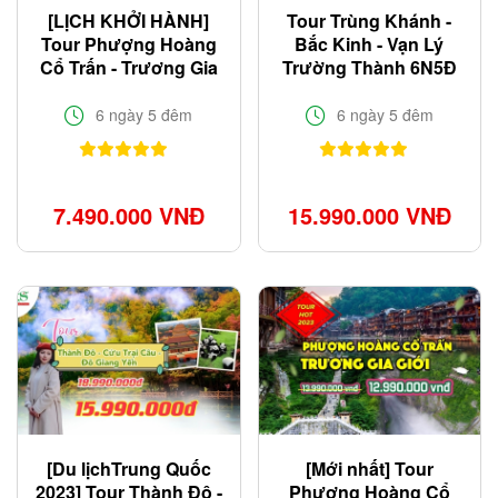
[LỊCH KHỞI HÀNH]
Tour Trùng Khánh -
Tour Phượng Hoàng
Bắc Kinh - Vạn Lý
Cổ Trấn - Trương Gia
Trường Thành 6N5Đ
Giới bay thẳng giá tốt
Tết Nguyên Đán
2024
6 ngày 5 đêm
6 ngày 5 đêm
7.490.000 VNĐ
15.990.000 VNĐ
[Du lịchTrung Quốc
[Mới nhất] Tour
2023] Tour Thành Đô -
Phượng Hoàng Cổ