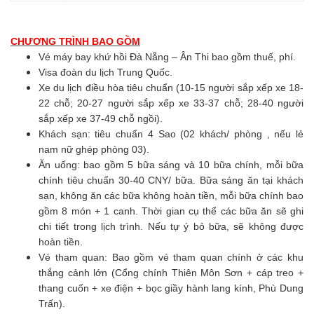
CHƯƠNG TRÌNH BAO GỒM
Vé máy bay khứ hồi Đà Nẵng – Ân Thi bao gồm thuế, phí.
Visa đoàn du lịch Trung Quốc.
Xe du lịch điều hòa tiêu chuẩn (10-15 người sắp xếp xe 18-
22 chỗ; 20-27 người sắp xếp xe 33-37 chỗ; 28-40 người
sắp xếp xe 37-49 chỗ ngồi).
Khách sạn: tiêu chuẩn 4 Sao (02 khách/ phòng , nếu lẻ
nam nữ ghép phòng 03).
Ăn uống: bao gồm 5 bữa sáng và 10 bữa chính, mỗi bữa
chính tiêu chuẩn 30-40 CNY/ bữa. Bữa sáng ăn tại khách
sạn, không ăn các bữa không hoàn tiền, mỗi bữa chính bao
gồm 8 món + 1 canh. Thời gian cụ thể các bữa ăn sẽ ghi
chi tiết trong lịch trình. Nếu tự ý bỏ bữa, sẽ không được
hoàn tiền.
Vé tham quan: Bao gồm vé tham quan chính ở các khu
thắng cảnh lớn (Cổng chính Thiên Môn Sơn + cáp treo +
thang cuốn + xe điện + bọc giầy hành lang kính, Phù Dung
Trấn).