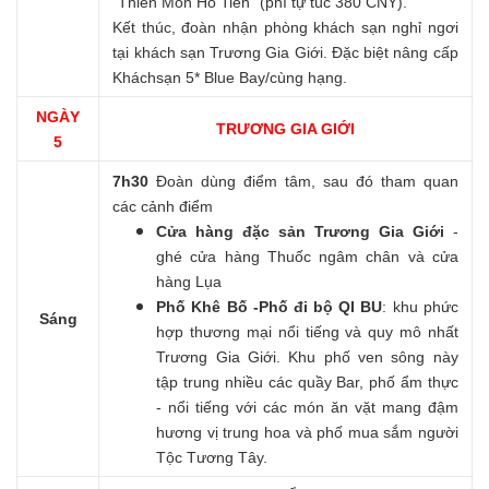
“Thiên Môn Hồ Tiên” (phí tự túc 380 CNY).
Kết thúc, đoàn nhận phòng khách sạn nghỉ ngơi
tại khách sạn Trương Gia Giới. Đặc biệt nâng cấp
Kháchsạn 5* Blue Bay/cùng hạng.
NGÀY
TRƯƠNG GIA GIỚI
5
7h30
Đoàn dùng điểm tâm, sau đó tham quan
các cảnh điểm
Cửa hàng đặc sản Trương Gia Giới
-
ghé cửa hàng Thuốc ngâm chân và cửa
hàng Lụa
Phố Khê Bố -Phố đi bộ QI BU
: khu phức
Sáng
hợp thương mại nổi tiếng và quy mô nhất
Trương Gia Giới. Khu phố ven sông này
tập trung nhiều các quầy Bar, phố ẩm thực
- nổi tiếng với các món ăn vặt mang đậm
hương vị trung hoa và phố mua sắm người
Tộc Tương Tây.