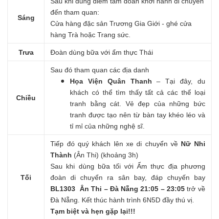
Sau khi dùng điểm tâm đoàn khởi hành di chuyển
đến tham quan:
Sáng
Cửa hàng đặc sản Trương Gia Giới - ghé cửa
hàng Trà hoặc Trang sức.
Trưa
Đoàn dùng bữa với ẩm thực Thái
Sau đó tham quan các địa danh
Họa Viện Quân Thanh
– Tại đây, du
khách có thể tìm thấy tất cả các thể loại
Chiều
tranh bằng cát. Vẻ đẹp của những bức
tranh được tạo nên từ bàn tay khéo léo và
tỉ mỉ của những nghệ sĩ.
Tiếp đó quý khách lên xe di chuyển về
Nữ Nhi
Thành
(Ân Thi) (khoảng 3h)
Sau khi dùng bữa tối với Ẩm thực địa phương
Tối
đoàn di chuyển ra sân bay, đáp chuyến bay
BL1303 Ân Thi – Đà Nẵng 21:05 – 23:05
trở về
Đà Nẵng. Kết thúc hành trình 6N5D đầy thú vị.
Tạm biệt và hẹn gặp lại!!!