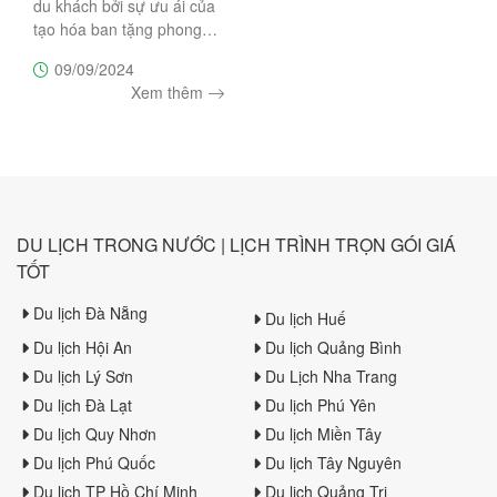
du khách bởi sự ưu ái của
tạo hóa ban tặng phong
cảnh thiên nhiên thơ
09/09/2024
mộng, hùng vĩ đầy kỳ bí
Xem thêm
với hệ thống hang động
đẹp đến ngỡ ngàng. Cùng
Trường Sa Tourist trải
nghiệm
DU LỊCH TRONG NƯỚC | LỊCH TRÌNH TRỌN GÓI GIÁ
TỐT
Du lịch Đà Nẵng
Du lịch Huế
Du lịch Hội An
Du lịch Quảng Bình
Du lịch Lý Sơn
Du Lịch Nha Trang
Du lịch Đà Lạt
Du lịch Phú Yên
Du lịch Quy Nhơn
Du lịch Miền Tây
Du lịch Phú Quốc
Du lịch Tây Nguyên
Du lịch TP Hồ Chí Minh
Du lịch Quảng Trị