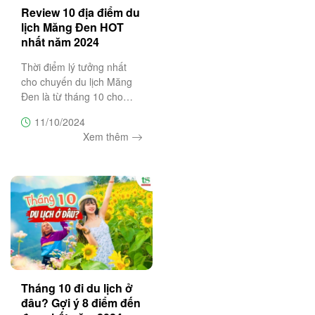
Review 10 địa điểm du
lịch Măng Đen HOT
nhất năm 2024
Thời điểm lý tưởng nhất
cho chuyến du lịch Măng
Đen là từ tháng 10 cho
đến tháng 1 năm sau, thu
11/10/2024
hút du khách bởi khí hậu
Xem thêm
dễ chịu, thời tiết trong lành
cùng cảnh quan đặc sắc
nổi bật vẻ đẹp hùng vẻ
đầy
Tháng 10 đi du lịch ở
đâu? Gợi ý 8 điểm đến