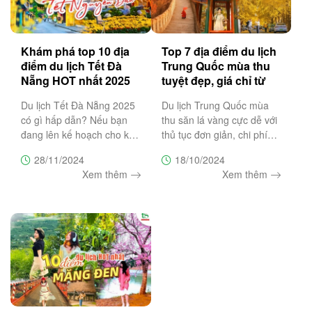
Khám phá top 10 địa
Top 7 địa điểm du lịch
điểm du lịch Tết Đà
Trung Quốc mùa thu
Nẵng HOT nhất 2025
tuyệt đẹp, giá chỉ từ
6.990K
Du lịch Tết Đà Nẵng 2025
Du lịch Trung Quốc mùa
có gì hấp dẫn? Nếu bạn
thu săn lá vàng cực dễ với
đang lên kế hoạch cho kỳ
thủ tục đơn giản, chi phí
nghỉ Tết năm nay cùng
hợp lý cùng cảnh sắc thiên
28/11/2024
18/10/2024
người thân và bạn bè tại
nhiên rực rỡ sẽ là lựa chọn
Xem thêm
Xem thêm
thành phố đáng sống nhất
lý tưởng hứa hẹn mang
Việt Nam nhưng chưa biết
đến những trải nghiệm đặc
Tết đi đâu chơi ở Đà Nẵng
biệt dành cho bạn.
thì