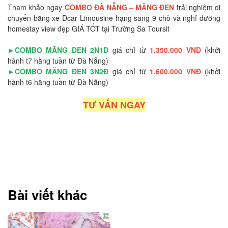
Tham khảo ngay
COMBO ĐÀ NẴNG – MĂNG ĐEN
trải nghiệm di
chuyển bằng xe Dcar Limousine hạng sang 9 chỗ và nghỉ dưỡng
homestay view đẹp GIÁ TỐT tại Trường Sa Toursit
►COMBO MĂNG ĐEN 2N1Đ
giá chỉ từ
1.350.000 VNĐ
(khởi
hành t7 hằng tuần từ Đà Nẵng)
►COMBO MĂNG ĐEN 3N2Đ
giá chỉ từ
1.600.000 VNĐ
(khởi
hành t6 hằng tuần từ Đà Nẵng)
TƯ VẤN NGAY
Bài viết khác