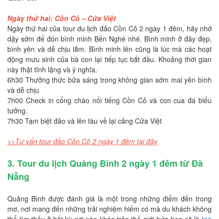
Ngày thứ hai: Cồn Cỏ – Cửa Việt
Ngày thứ hai của tour du lịch đảo Cồn Cỏ 2 ngày 1 đêm, hãy nhớ
dậy sớm để đón bình minh Bến Nghè nhé. Bình minh ở đây đẹp,
bình yên và dễ chịu lắm. Bình minh lên cũng là lúc mà các hoạt
động mưu sinh của bà con lại tiếp tục bắt đầu. Khoảng thời gian
này thật tĩnh lặng và ý nghĩa.
6h30 Thưởng thức bữa sáng trong không gian sớm mai yên bình
và dễ chịu
7h00 Check in cổng chào nổi tiếng Cồn Cỏ và con cua đá biểu
tưởng.
7h30 Tạm biệt đảo và lên tàu về lại cảng Cửa Việt
>>Tư vấn tour đảo Cồn Cỏ 2 ngày 1 đêm tại đây
3. Tour du lịch Quảng Bình 2 ngày 1 đêm từ Đà
Nẵng
Quảng Bình được đánh giá là một trong những điểm đến trong
mơ, nơi mang đến những trải nghiệm hiếm có mà du khách không
thể tìm thấy ở bất kỳ nơi nào khác trên thế giới hứa hẹn sẽ là
tọa