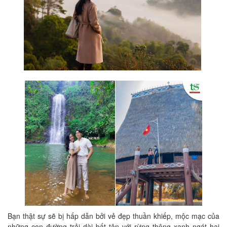
Bạn thật sự sẽ bị hấp dẫn bởi vẻ đẹp thuần khiếp, mộc mạc của
những con đường trải dài bất tận với rừng thông xanh ngát hai