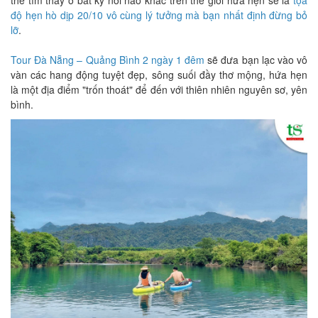
độ hẹn hò dịp 20/10 vô cùng lý tưởng mà bạn nhất định đừng bỏ
lỡ
.
Tour Đà Nẵng – Quảng Bình 2 ngày 1 đêm
sẽ đưa bạn lạc vào vô
vàn các hang động tuyệt đẹp, sông suối đầy thơ mộng, hứa hẹn
là một địa điểm "trốn thoát" để đến với thiên nhiên nguyên sơ, yên
bình.