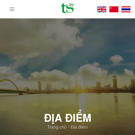
Tour
Du
Lịch
Việt
Nam
Từ
Bắc
Vào
Nam
|
Trường
Sa
Tourist
DMC
ĐỊA ĐIỂM
Trang chủ
Địa điểm