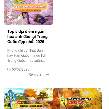
Top 5 địa điểm ngắm
hoa anh đào tại Trung
Quốc đẹp nhất 2025
Không chỉ có Nhật Bản
hay Hàn Quốc mà du lịch
Trung Quốc mùa xuân
cũng là lựa chọn lý tưởng
03/02/2025
cho tín đồ đam mê sắc
Xem thêm
hồng lãng mạn của hoa
anh đào. Đừng bỏ lỡ top 5
địa điểm ngắm hoa anh
đào đẹp nhất