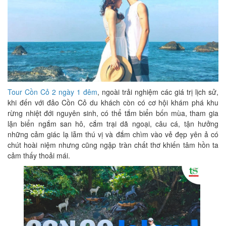
Tour Cồn Cỏ 2 ngày 1 đêm
, ngoài trải nghiệm các giá trị lịch sử,
khi đến với đảo Cồn Cỏ du khách còn có cơ hội khám phá khu
rừng nhiệt đới nguyên sinh, có thể tắm biển bốn mùa, tham gia
lặn biển ngắm san hô, cắm trại dã ngoại, câu cá, tận hưởng
những cảm giác lạ lẫm thú vị và đắm chìm vào vẻ đẹp yên ả có
chút hoài niệm nhưng cũng ngập tràn chất thơ khiến tâm hồn ta
cảm thấy thoải mái.