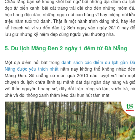
Chắc rằng bạn sẽ không khỏi bất ngờ bởi những địa điểm du lịch
đẹp từ biển xanh, bãi cát trắng trải dài cho đến những mỏm đá,
hộc hang độc đáo, những ngọn núi cao hùng vĩ hay miệng núi lửa
triệu năm tuổi trứ danh. Thật là một hành trình đáng nhớ, hãy lên
kế hoạch và vi vu đến đảo Lý Sơn ngay vào ngày 20/10 này để
lưu giữ những kỷ niệm đẹp cùng người yêu thương nha.
5. Du lịch Măng Đen 2 ngày 1 đêm từ Đà Nẵng
Một địa điểm nổi bật trong
danh sách các điểm du lịch gần Đà
Nẵng được yêu thích nhất
năm nay không thể không nhắc đến
Măng Đen. Sẽ chẳng có món quà 20/10 nào tuyệt vời hơn một
chuyến du lịch chữa lành tại mảnh đất đại ngàn đầy nắng và gió
với thảo nguyên hoang sơ, dãy đồi trập trùng vô tận, vườn trà, cà
phê và đồi thông xanh thẳm kéo dài hun hút tầm mắt.