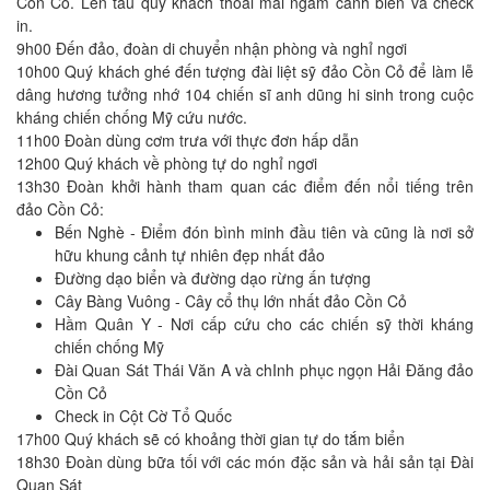
Cồn Cỏ. Lên tàu quý khách thoải mái ngắm cảnh biển và check
in.
9h00 Đến đảo, đoàn di chuyển nhận phòng và nghỉ ngơi
10h00 Quý khách ghé đến tượng đài liệt sỹ đảo Cồn Cỏ để làm lễ
dâng hương tưởng nhớ 104 chiến sĩ anh dũng hi sinh trong cuộc
kháng chiến chống Mỹ cứu nước.
11h00 Đoàn dùng cơm trưa với thực đơn hấp dẫn
12h00 Quý khách về phòng tự do nghỉ ngơi
13h30 Đoàn khởi hành tham quan các điểm đến nổi tiếng trên
đảo Cồn Cỏ:
Bến Nghè - Điểm đón bình minh đầu tiên và cũng là nơi sở
hữu khung cảnh tự nhiên đẹp nhất đảo
Đường dạo biển và đường dạo rừng ấn tượng
Cây Bàng Vuông - Cây cổ thụ lớn nhất đảo Cồn Cỏ
Hầm Quân Y - Nơi cấp cứu cho các chiến sỹ thời kháng
chiến chống Mỹ
Đài Quan Sát Thái Văn A và chInh phục ngọn Hải Đăng đảo
Cồn Cỏ
Check in Cột Cờ Tổ Quốc
17h00 Quý khách sẽ có khoảng thời gian tự do tắm biển
18h30 Đoàn dùng bữa tối với các món đặc sản và hải sản tại Đài
Quan Sát