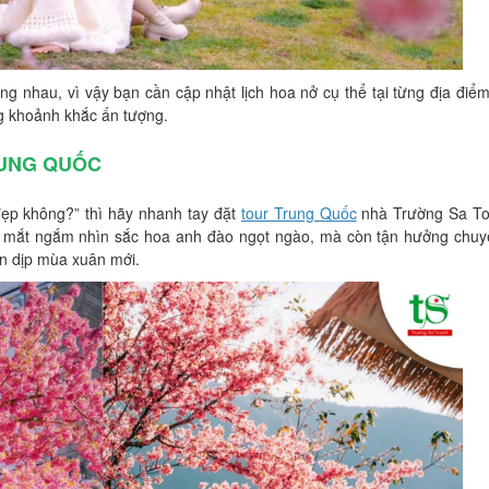
g nhau, vì vậy bạn cần cập nhật lịch hoa nở cụ thể tại từng địa điểm
g khoảnh khắc ấn tượng.
RUNG QUỐC
ẹp không?” thì hãy nhanh tay đặt
tour Trung Quốc
nhà Trường Sa Tou
 mắt ngắm nhìn sắc hoa anh đào ngọt ngào, mà còn tận hưởng chuyế
ân dịp mùa xuân mới.