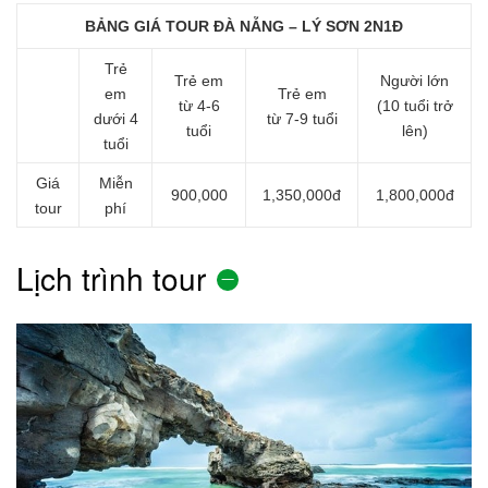
BẢNG GIÁ TOUR ĐÀ NẴNG – LÝ SƠN 2N1Đ
Trẻ
Trẻ em
Người lớn
em
Trẻ em
từ 4-6
(10 tuổi trở
dưới 4
từ 7-9 tuổi
tuổi
lên)
tuổi
Giá
Miễn
900,000
1,350,000đ
1,800,000đ
tour
phí
Lịch trình tour