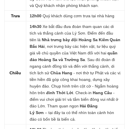
và Quý khách nhận phòng khách sạn.
Trưa
12h00
Quý khách dùng cơm trưa tại nhà hàng
14h30
Xe bắt đầu đưa đoàn tham quan các di
tích và thắng cảnh của Lý Sơn. Điểm đến đầu
tiên là
Nhà trưng bày đội Hoàng Sa Kiêm Quản
Bắc Hải
, nơi trưng bày các hiện vật, tư liệu quý
giá về chủ quyền của Việt Nam đối với hai
quần
đảo Hoàng Sa và Trường Sa
. Sau đó đoàn đi
ngang cánh đồng tỏi và đến với thắng cảnh, di
Chiều
tích lịch sử
Chùa Hang
- nơi thờ tự Phật và các vị
tiền hiền đã góp công khai hoang, dựng xây
huyện đảo. Chụp hình trên cột cờ - Ngắm hoàng
hôn trên
đỉnh Thới Lới
. Check-in
Hang Câu
-
điểm vui chơi giải trí và tắm biển đông vui nhất ở
đảo Lớn. Tham quan ngọn
Hải Đăng
Lý Sơn
– tại đây ta có thể nhìn toàn cảnh hòn
đảo có bốn bề là biển cả.