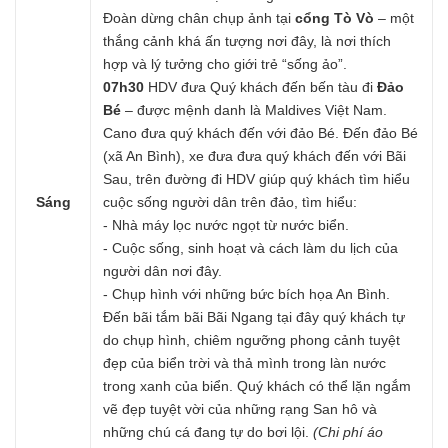
Đoàn dừng chân chụp ảnh tại
cổng Tò Vò
– một
thắng cảnh khá ấn tượng nơi đây, là nơi thích
hợp và lý tưởng cho giới trẻ “sống ảo”.
07h30
HDV đưa Quý khách đến bến tàu đi
Đảo
Bé
– được mệnh danh là Maldives Việt Nam.
Cano đưa quý khách đến với đảo Bé. Đến đảo Bé
(xã An Bình), xe đưa đưa quý khách đến với Bãi
Sau, trên đường đi HDV giúp quý khách tìm hiểu
Sáng
cuộc sống người dân trên đảo, tìm hiểu:
- Nhà máy lọc nước ngọt từ nước biển.
- Cuộc sống, sinh hoạt và cách làm du lịch của
người dân nơi đây.
- Chụp hình với những bức bích họa An Bình.
Đến bãi tắm bãi Bãi Ngang tại đây quý khách tự
do chụp hình, chiêm ngưỡng phong cảnh tuyệt
đẹp của biển trời và thả mình trong làn nước
trong xanh của biển. Quý khách có thể lặn ngắm
vẽ đẹp tuyệt vời của những rạng San hô và
những chú cá đang tự do bơi lội.
(Chi phí áo