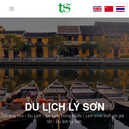
Tour
Du
Lịch
Việt
Nam
Từ
Bắc
Vào
Nam
|
Trường
Sa
Tourist
DMC
DU LỊCH LÝ SƠN
Trang chủ
Du Lịch
Du Lịch Trong Nước | Lịch trình trọn gói giá
tốt
Du lịch Lý Sơn