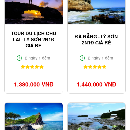
TOUR DU LỊCH CHU
ĐÀ NẴNG - LÝ SƠN
LAI - LÝ SƠN 2N1Đ
2N1Đ GIÁ RẺ
GIÁ RẺ
2 ngày 1 đêm
2 ngày 1 đêm
1.380.000 VNĐ
1.440.000 VNĐ