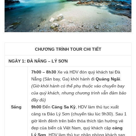
CHƯƠNG TRÌNH TOUR CHI TIẾT
NGÀY 1: ĐÀ NẴNG – LÝ SƠN
7h00 – 8h30
Xe và HDV đón quý khách tại Đà
Nẵng (Sân bay, Ga) khởi hành đi
Quảng Ngãi
.
(Giờ khởi hành có thể phụ thuộc vào chuyến bay
của quý khách, nhưng chương trình vẫn đảm bảo
đầy đủ)
Sáng
9h00
Đến
Cảng Sa Kỳ
, HDV làm thủ tục xuất
cảng ra Đảo Lý Sơn (chuyến tàu lúc 9h30). Sau 1
giờ lênh đênh trên biển thỏa thích tận hưởng vẻ
đẹp của biển cả Việt Nam, quý khách cập
cảng
Lý Sơn
. HDV làm thủ tục nhận phòng khách sạn