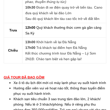
phao, thuyền thúng tụ túc)
10h30
Đoàn đi xe điện quay trở về bến tàu. Cano
đưa quý khách về lại đảo Lớn
Sau đó quý khách lên tàu cao tốc trở về đất liền
12h00
Quý khách thưởng thức cơm gà gần cảng
Trưa
Sa Kỳ
13h00
Khởi hành về lại Đà Nẵng
17h00
Trả khách tại điểm hẹn Đà Nẵng
Chiều
Kết thúc chương trình tour Đà Nẵng – Lý Sơn
2N1Đ. Chào tạm biệt và hẹn gặp lại!
GIÁ TOUR ĐÃ BAO GỒM
Xe ô tô du lịch đời mới có máy lạnh phục vụ suốt hành trình
Hướng dẫn viên vui vẻ hoạt náo tốt, thông thạo tuyến điểm
phục vụ suốt hành trình.
Khách sạn tiêu chuẩn 3 sao trung tâm đảo lớn, 2 khách/
phòng. Nếu lẻ ở 3 khách/phòng. Nếu ở riêng phụ thu
phòng đơn 350.000vnd/đêm. Trẻ em ngủ chung với cha mẹ