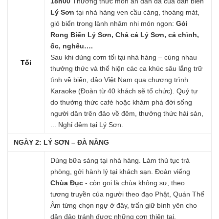
18h00
Thưởng thức món ăn dân dã của dân biển
Lý Sơn
tại nhà hàng ven cầu cảng, thoáng mát,
gió biển trong lành nhâm nhi món ngon:
Gỏi
Rong Biển Lý Sơn, Chả cá Lý Sơn, cá chình,
ốc, nghêu….
Sau khi dùng cơm tối tại nhà hàng – cùng nhau
Tối
thưởng thức và thể hiện các ca khúc sâu lắng trữ
tình về biển, đảo Việt Nam qua chương trình
Karaoke (Đoàn từ 40 khách sẽ tổ chức). Quý tự
do thưởng thức café hoặc khám phá đời sống
người dân trên đảo về đêm, thưởng thức hải sản,
... Nghỉ đêm tại Lý Sơn.
NGÀY 2: LÝ SƠN – ĐÀ NẴNG
Dùng bữa sáng tại nhà hàng. Làm thủ tục trả
phòng, gởi hành lý tại khách sạn. Đoàn viếng
Chùa Đục
- còn gọi là chùa không sư, theo
tương truyền của người theo đạo Phật, Quán Thế
Âm từng chọn ngự ở đây, trấn giữ bình yên cho
dân đảo tránh được những cơn thiên tai.