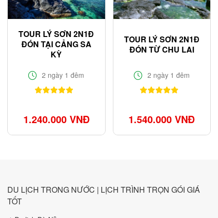
TOUR LÝ SƠN 2N1Đ
TOUR LÝ SƠN 2N1Đ
ĐÓN TẠI CẢNG SA
ĐÓN TỪ CHU LAI
KỲ
2 ngày 1 đêm
2 ngày 1 đêm
1.240.000 VNĐ
1.540.000 VNĐ
DU LỊCH TRONG NƯỚC | LỊCH TRÌNH TRỌN GÓI GIÁ
TỐT