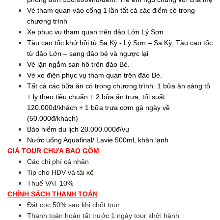
Vé tham quan vào cổng 1 lần tất cả các điểm có trong
chương trình
Xe phục vụ tham quan trên đảo Lớn Lý Sơn
Tàu cao tốc khứ hồi từ Sa Kỳ - Lý Sơn – Sa Kỳ, Tàu cao tốc
từ đảo Lớn – sang đảo bé và ngược lại
Vé lặn ngắm san hô trên đảo Bé.
Vé xe điện phục vụ tham quan trên đảo Bé.
Tất cả các bữa ăn có trong chương trình: 1 bữa ăn sáng tô
+ ly theo tiêu chuẩn + 2 bữa ăn trưa, tối suất
120.000đ/khách + 1 bữa trưa cơm gà ngày về
(50.000đ/khách)
Bảo hiểm du lịch 20.000.000đ/vụ
Nước uống Aquafinal/ Lavie 500ml, khăn lạnh
GIÁ TOUR CHƯA BAO GỒM
Các chi phí cá nhân
Tip cho HDV và tài xế
Thuế VAT 10%
CHÍNH SÁCH THANH TOÁN
Đặt cọc 50% sau khi chốt tour.
Thanh toán hoàn tất trước 1 ngày tour khởi hành