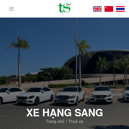
Tour
Du
Lịch
Việt
Nam
Từ
Bắc
Vào
Nam
|
Trường
Sa
Tourist
DMC
XE HẠNG SANG
Trang chủ
Thuê xe