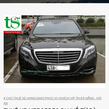
# CHO THUÊ XE HẠNG SANG PHỤC VỤ KHÁCH VIP TẠI ĐÀ NẴNG - HỘI
AN