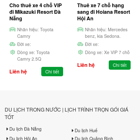
​Cho thuê xe 4 chỗ VIP
Thuê xe 7 chỗ hạng
đi Mikazuki Resort Đà
sang đi Hoiana Resort
Nẵng
Hội An
Nhãn hiệu:
Toyota
Nhãn hiệu:
Mercedes
Camry
benz, kia Sedona.
Đời xe:
Đời xe:
Dòng xe:
Toyota
Dòng xe:
Xe VIP 7 chỗ
Camry 2.5Q
Liên hệ
Chi tiết
Liên hệ
Chi tiết
DU LỊCH TRONG NƯỚC | LỊCH TRÌNH TRỌN GÓI GIÁ
TỐT
Du lịch Đà Nẵng
Du lịch Huế
Du lịch Hội An
Du lịch Quảng Bình