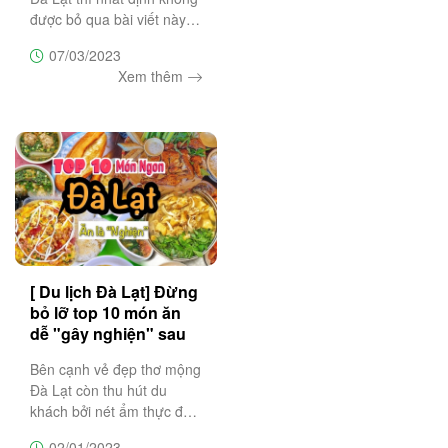
được bỏ qua bài viết này.
Tổng hợp những tọa độ ăn
07/03/2023
uống nguyên ngày tại Đà
Xem thêm
Lạt vừa ngon, vừa rẻ hứa
hẹn làm cho du khách nhớ
mãi không quên!
[ Du lịch Đà Lạt] Đừng
bỏ lỡ top 10 món ăn
dễ "gây nghiện" sau
đây!
Bên cạnh vẻ đẹp thơ mộng
Đà Lạt còn thu hút du
khách bởi nét ẩm thực đa
dạng và độc đáo "ăn là
02/01/2023