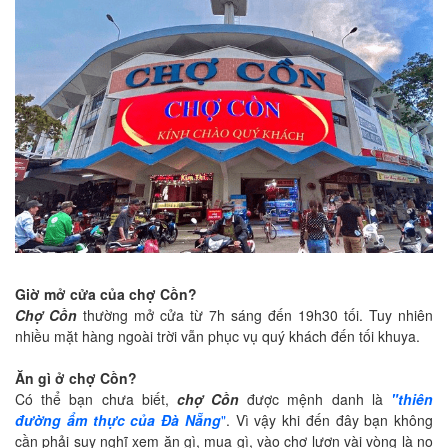
Giờ mở cửa của chợ Cồn?
Chợ Cồn
thường mở cửa từ 7h sáng đến 19h30 tối. Tuy nhiên
nhiều mặt hàng ngoài trời vẫn phục vụ quý khách đến tối khuya.
Ăn gì ở chợ Cồn?
Có thể bạn chưa biết,
chợ Cồn
được mệnh danh là
"thiên
đường ẩm thực của Đà Nẵng
"
. Vì vậy khi đến đây bạn không
cần phải suy nghĩ xem ăn gì, mua gì, vào chợ lượn vài vòng là no