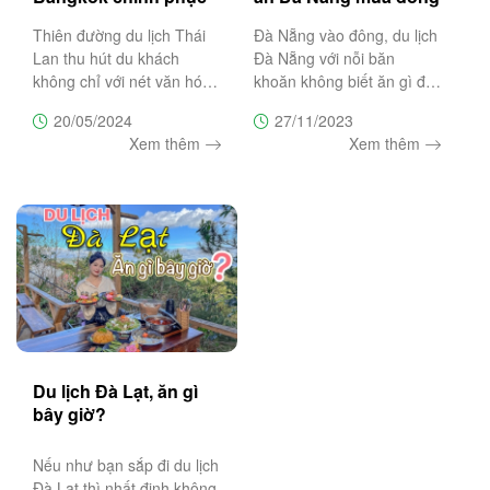
khách du lịch Thái
làm ấm chiếc bụng đói
Thiên đường du lịch Thái
Đà Nẵng vào đông, du lịch
Lan mùa hè
Lan thu hút du khách
Đà Nẵng với nỗi băn
không chỉ với nét văn hóa
khoăn không biết ăn gì để
kiến trúc đặc trưng xứ sở
sưởi ấm chiếc bụng đói thì
20/05/2024
27/11/2023
Chùa Vàng mà còn chiếm
hãy đọc ngày bài viết này.
Xem thêm
Xem thêm
giữ trái tim lữ khách đường
Trường Sa Tourist mách
xa bằng những món ăn
bạn bí quyết ấm bụng
đường phố hấp dẫn. Cùng
ngày đông se lạnh với
Trường
"Top 5
Du lịch Đà Lạt, ăn gì
bây giờ?
Nếu như bạn sắp đi du lịch
Đà Lạt thì nhất định không