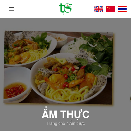
Tour
Du
Lịch
Việt
Nam
Từ
Bắc
Vào
Nam
|
Trường
Sa
Tourist
DMC
ẨM THỰC
Trang chủ
Ẩm thực