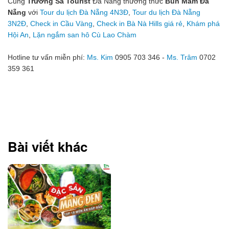
Cùng
Trường Sa Tourist
Đà Nẵng thưởng thức
Bún Mắm Đà
Nẵng
với
Tour du lịch Đà Nẵng 4N3Đ
,
Tour du lịch Đà Nẵng
3N2Đ
,
Check in Cầu Vàng
,
Check in Bà Nà Hills giá rẻ
,
Khám phá
Hội An
,
Lặn ngắm san hô Cù Lao Chàm
Hotline tư vấn miễn phí:
Ms. Kim
0905 703 346 -
Ms. Trâm
0702
359 361
Bài viết khác