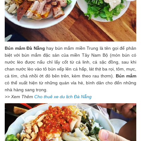
Bún mắm Đà Nẵng
hay bún mắm miền Trung là tên gọi để phân
biệt với bún mắm đặc sản của miền Tây Nam Bộ (món bún có
nước lèo được nấu chỉ lấy cốt từ cá linh, cá sặc đồng, sau khi
chan nước lèo vào tô bún xếp lên cá hấp, lát thịt ba rọi, tôm, mực,
cà tím, chả nhồi ớt đỏ bên trên, kèm theo rau thơm).
Bún mắm
có thể xuất hiện từ những quán vỉa hè, bình dân cho đến những
nhà hàng sang trọng.
>> Xem Thêm
Cho thuê xe du lịch Đà Nẵng