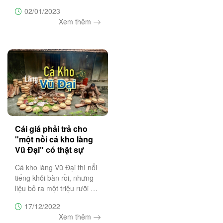
dạng và độc đáo "ăn là
02/01/2023
nghiện". Team mê du lịch
Xem thêm
Đà Lạt liệu đã bỏ túi cho
mình "Top 10 món ngon
Đà Lạt" nhất định phải thử
một
Cái giá phải trả cho
"một nồi cá kho làng
Vũ Đại" có thật sự
xứng đáng?
Cá kho làng Vũ Đại thì nổi
tiếng khỏi bàn rồi, nhưng
liệu bỏ ra một triệu rưỡi để
mua một nồi cá kho thì
17/12/2022
bạn có mua? Đừng vội trả
Xem thêm
lời câu hỏi này, cùng