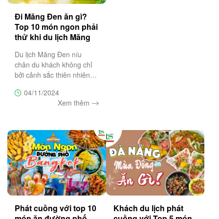
Đi Măng Đen ăn gì?
Top 10 món ngon phải
thử khi du lịch Măng
Đen
Du lịch Măng Đen níu
chân du khách không chỉ
bởi cảnh sắc thiên nhiên
hoang sơ, hùng vĩ và thơ
04/11/2024
mộng. Mà hơn hết nơi đây
Xem thêm
còn mang đến trải nghiệm
ẩm thực “khó cưỡng” với
những món đặc sản mang
đậm
Phát cuồng với top 10
Khách du lịch phát
món ăn đường phố
cuồng với Top 5 món