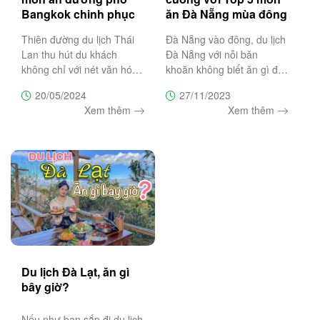
Bangkok chinh phục
ăn Đà Nẵng mùa đông
khách du lịch Thái
làm ấm chiếc bụng đói
Thiên đường du lịch Thái
Đà Nẵng vào đông, du lịch
Lan mùa hè
Lan thu hút du khách
Đà Nẵng với nỗi băn
không chỉ với nét văn hóa
khoăn không biết ăn gì để
kiến trúc đặc trưng xứ sở
sưởi ấm chiếc bụng đói thì
20/05/2024
27/11/2023
Chùa Vàng mà còn chiếm
hãy đọc ngày bài viết này.
Xem thêm
Xem thêm
giữ trái tim lữ khách đường
Trường Sa Tourist mách
xa bằng những món ăn
bạn bí quyết ấm bụng
đường phố hấp dẫn. Cùng
ngày đông se lạnh với
Trường
"Top 5
Du lịch Đà Lạt, ăn gì
bây giờ?
Nếu như bạn sắp đi du lịch