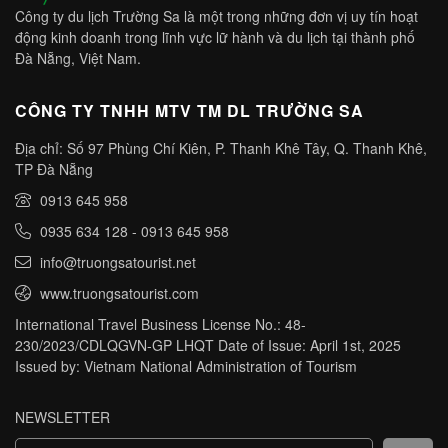
Công ty du lịch Trường Sa là một trong những đơn vị uy tín hoạt
động kinh doanh trong lĩnh vực lữ hành và du lịch tại thành phố
Đà Nẵng, Việt Nam.
CÔNG TY TNHH MTV TM DL TRƯỜNG SA
Địa chỉ: Số 97 Phùng Chí Kiên, P. Thanh Khê Tây, Q. Thanh Khê,
TP Đà Nẵng
0913 645 958
0935 634 128
-
0913 645 958
info@truongsatourist.net
www.truongsatourist.com
International Travel Business License No.: 48-
230/2023/CDLQGVN-GP LHQT Date of Issue: April 1st, 2025
Issued by: Vietnam National Administration of Tourism
NEWSLETTER