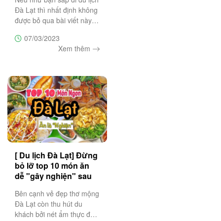
Đà Lạt thì nhất định không
được bỏ qua bài viết này.
Tổng hợp những tọa độ ăn
07/03/2023
uống nguyên ngày tại Đà
Xem thêm
Lạt vừa ngon, vừa rẻ hứa
hẹn làm cho du khách nhớ
mãi không quên!
[ Du lịch Đà Lạt] Đừng
bỏ lỡ top 10 món ăn
dễ "gây nghiện" sau
đây!
Bên cạnh vẻ đẹp thơ mộng
Đà Lạt còn thu hút du
khách bởi nét ẩm thực đa