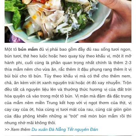
Một tô
bún mắm
đủ vị phải bao gồm đầy đủ rau sống tươi ngon,
bún tươi, thịt heo luộc hoặc heo quay tùy theo khẩu vị, một ít mỡ
hành phi, cuối cùng là phần quan trọng nhất chính là thêm 2-3
thìa mắm nêm cho vừa ăn, rắc thêm ít đậu phụng rang thêm ít vị
bùi bùi cho tô bún. Tùy theo khẩu vị mà có thể cho thêm nem,
chả, ăn kèm với ớt xanh nguyên trái hoặc ớt đỏ xay nhuyễn. Trộn
đều tất cả nguyên liệu lên và thưởng thức hương vị của đất trời
hòa quyện cả vào trong một tô bún. Vị mặn mà đậm đà đặc trưng
của mắm nêm miền Trung kết hợp với vị ngọt thơm của thịt, vị
cay cay của ớt, hòa cùng vị tươi mát của rau, cùng cái giòn giòn
của đậu phộng khiến những ai "trót" mê món bún mắm rồi thì
nhung nhớ mãi không thôi.
>> Xem thêm
Du xuân Đà Nẵng Tết nguyên Đán