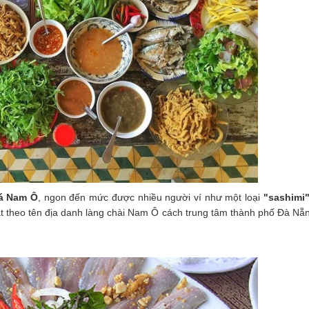
cá Nam Ô
, ngon đến mức được nhiều người ví như một loại
"sashimi"
đặt theo tên địa danh làng chài Nam Ô cách trung tâm thành phố Đà N