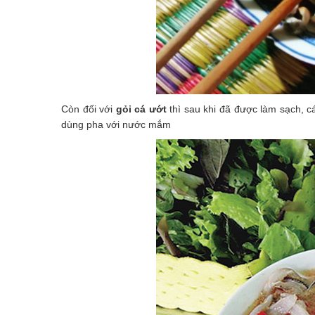
Còn đối với
gỏi cá ướt
thì sau khi đã được làm sạch, c
dùng pha với nước mắm