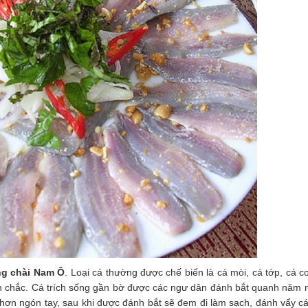
g chài Nam Ô
. Loại cá thường được chế biến là cá mòi, cá tớp, cá 
, săn chắc. Cá trích sống gần bờ được các ngư dân đánh bắt quanh năm 
 hơn ngón tay, sau khi được đánh bắt sẽ đem đi làm sạch, đánh vẩy cá