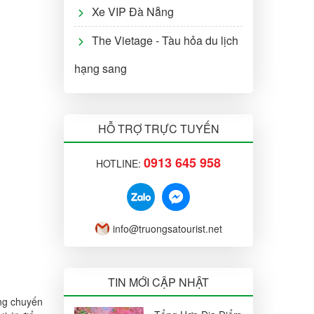
Xe VIP Đà Nẵng
The Vietage - Tàu hỏa du lịch
hạng sang
HỖ TRỢ TRỰC TUYẾN
0913 645 958
HOTLINE:
info@truongsatourist.net
TIN MỚI CẬP NHẬT
ng chuyến