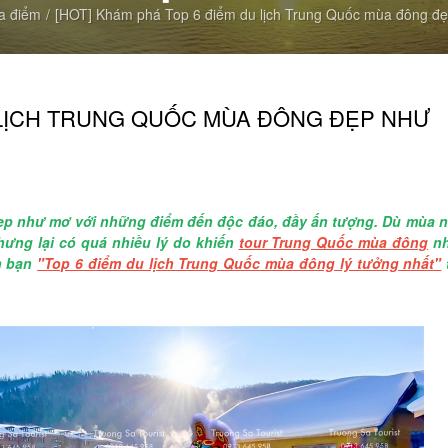
a điểm
[HOT] Khám phá Top 6 điểm du lịch Trung Quốc mùa đông đẹ
U LỊCH TRUNG QUỐC MÙA ĐÔNG ĐẸP NHƯ
ẹp như mơ với những điểm đến độc đáo, đầy ấn tượng. Dù mùa 
ưng lại có quá nhiều lý do khiến
tour Trung Quốc mùa đông
nh
h bạn
"Top 6 điểm du lịch Trung Quốc mùa đông lý tưởng nhất"