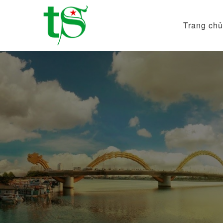
Trang chủ
Tour
Du
Lịch
Việt
Nam
Từ
Bắc
Vào
Nam
|
Trường
Sa
Tourist
DMC