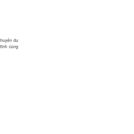
 chuyến du
tĩnh cùng