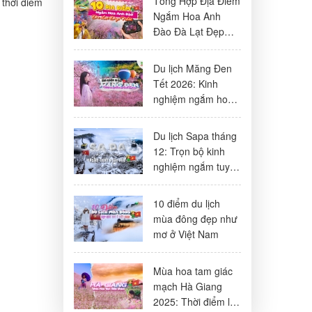
Tổng Hợp Địa Điểm
 thời điểm
Ngắm Hoa Anh
Đào Đà Lạt Đẹp
Nhất 2026
Du lịch Măng Đen
Tết 2026: Kinh
nghiệm ngắm hoa
anh đào, lịch trình
& lưu ý
Du lịch Sapa tháng
12: Trọn bộ kinh
nghiệm ngắm tuyết
& săn mây đẹp
nhất
10 điểm du lịch
mùa đông đẹp như
mơ ở Việt Nam
Mùa hoa tam giác
mạch Hà Giang
2025: Thời điểm lý