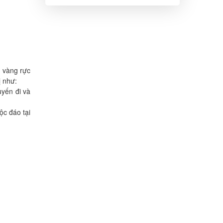
tưởng & lịch trình
3N2Đ
á vàng rực
ị như:
uyến đi và
ộc đáo tại