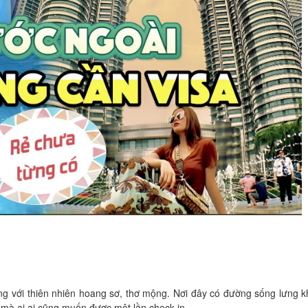
ếng với thiên nhiên hoang sơ, thơ mộng. Nơi đây có đường sống lưng 
mà ai ai cũng muốn được một lần check in.