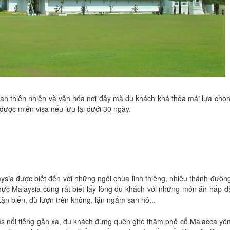
uan thiên nhiên và văn hóa nơi đây mà du khách khá thỏa mái lựa chọ
 được miễn visa nếu lưu lại dưới 30 ngày.
sia được biết đến với những ngôi chùa linh thiêng, nhiều thánh đườn
ực Malaysia cũng rất biết lấy lòng du khách với những món ăn hấp d
Lặn biển, dù lượn trên không, lặn ngắm san hô,..
nas nổi tiếng gần xa, du khách đừng quên ghé thăm phố cổ Malacca yê