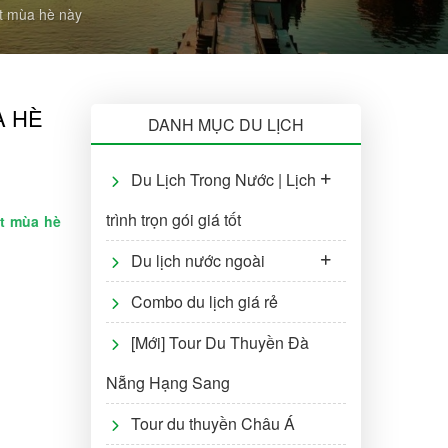
ất mùa hè này
A HÈ
DANH MỤC DU LỊCH
Du Lịch Trong Nước | Lịch
trình trọn gói giá tốt
ất mùa hè
Du lịch nước ngoài
Combo du lịch giá rẻ
[Mới] Tour Du Thuyền Đà
Nẵng Hạng Sang
Tour du thuyền Châu Á