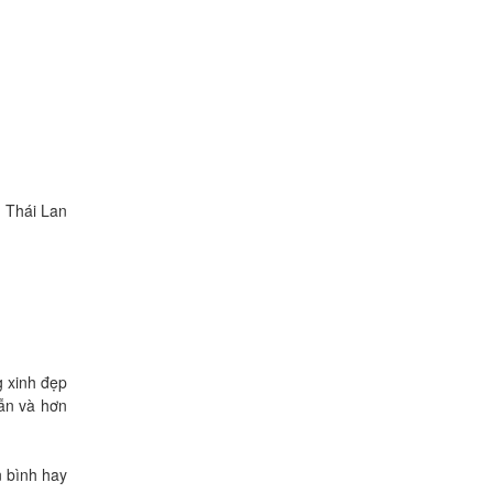
n Thái Lan
g xinh đẹp
ẫn và hơn
n bình hay