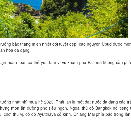
, ruộng bậc thang miền nhiệt đới tuyệt đẹp, cao nguyên Ubud được mệ
 văn hóa đa dạng.
ậy bạn hoàn toàn có thể yên tâm vi vu khám phá Bali mà không cần phả
ý tưởng nhất nhì mùa hè 2023. Thái lan là một đất nước đa dạng các tr
hững món ăn đường phố siêu ngon. Ngoài thủ đô Bangkok nổi tiếng t
i chơi thú vị, cố đô Ayutthaya cổ kính, Chiang Mai phía bắc trong là