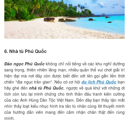
6. Nhà tù Phú Quốc
Đảo ngọc Phú Quốc
không chỉ nổi tiếng về các khu nghỉ dưỡng
sang trọng, thiên nhiên lãng mạn, nhiều quần thể vui chơi giải trí
hiện đại mà nơi đây còn được biết đến với tên gọi gắn liền thời
chiến "địa ngục trần gian". Nếu có cơ hội
du lịch Phú Quốc
bạn
hãy ghé đến
nhà tù Phú Quốc
, ngược về quá khứ với những di
tích còn lưu lại minh chứng cho tinh thần đấu tranh kiên cường
của các Anh Hùng Dân Tộc Việt Nam. Đến đây bạn thấy tận mắt
nhìn thấy loạt kiểu nhục hình tra tấn tù nhân cùng lời thuyết minh
của hướng dẫn viên mang đến cảm nhận chân thật đến rùng
mình.