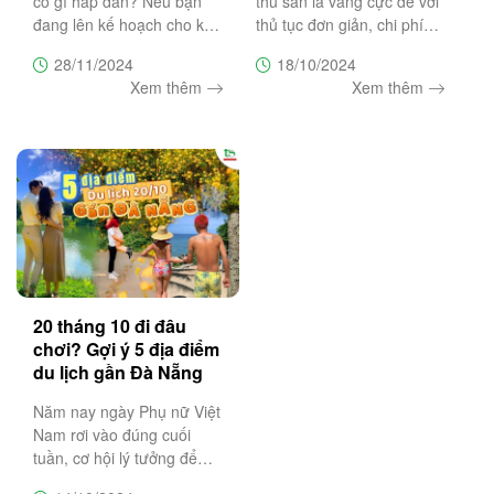
có gì hấp dẫn? Nếu bạn
thu săn lá vàng cực dễ với
đang lên kế hoạch cho kỳ
thủ tục đơn giản, chi phí
nghỉ Tết năm nay cùng
hợp lý cùng cảnh sắc thiên
28/11/2024
18/10/2024
người thân và bạn bè tại
nhiên rực rỡ sẽ là lựa chọn
Xem thêm
Xem thêm
thành phố đáng sống nhất
lý tưởng hứa hẹn mang
Việt Nam nhưng chưa biết
đến những trải nghiệm đặc
Tết đi đâu chơi ở Đà Nẵng
biệt dành cho bạn.
thì
20 tháng 10 đi đâu
chơi? Gợi ý 5 địa điểm
du lịch gần Đà Nẵng
siêu hấp dẫn
Năm nay ngày Phụ nữ Việt
Nam rơi vào đúng cuối
tuần, cơ hội lý tưởng để
lên kế hoạch cho chuyến