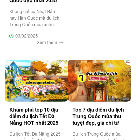
Quốc đẹp nhất 2025
Không chỉ có Nhật Bản
hay Hàn Quốc mà du lịch
Trung Quốc mùa xuân
cũng là lựa chọn lý tưởng
03/02/2025
cho tín đồ đam mê sắc
Xem thêm
hồng lãng mạn của hoa
anh đào. Đừng bỏ lỡ top 5
địa điểm ngắm hoa anh
đào đẹp nhất
Khám phá top 10 địa
Top 7 địa điểm du lịch
điểm du lịch Tết Đà
Trung Quốc mùa thu
Nẵng HOT nhất 2025
tuyệt đẹp, giá chỉ từ
6.990K
Du lịch Tết Đà Nẵng 2025
Du lịch Trung Quốc mùa