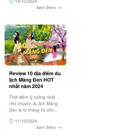
14/10/2024
du lịch 2 ngày 1 đêm. Nếu
Xem thêm
đang phân vân, chưa biết
20/10 nên đi đâu chơi?
Hãy để Trường Sa Tourist
gợi ý
Review 10 địa điểm du
lịch Măng Đen HOT
nhất năm 2024
Thời điểm lý tưởng nhất
cho chuyến du lịch Măng
Đen là từ tháng 10 cho
đến tháng 1 năm sau, thu
11/10/2024
hút du khách bởi khí hậu
Xem thêm
dễ chịu, thời tiết trong lành
cùng cảnh quan đặc sắc