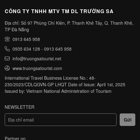
CÔNG TY TNHH MTV TM DL TRƯỜNG SA
Địa chỉ: Số 97 Phùng Chí Kiên, P. Thanh Khê Tây, Q. Thanh Khê,
TP Đà Nẵng
0913 645 958
0935 634 128
-
0913 645 958
info@truongsatourist.net
www.truongsatourist.com
International Travel Business License No.: 48-
230/2023/CDLQGVN-GP LHQT Date of Issue: April 1st, 2025
Issued by: Vietnam National Administration of Tourism
NEWSLETTER
Partner on