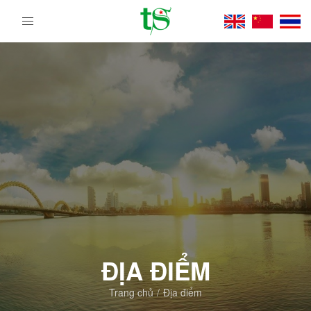
Tour
Du
Lịch
Việt
Nam
Từ
Bắc
Vào
Nam
|
Trường
Sa
Tourist
DMC
ĐỊA ĐIỂM
Trang chủ
Địa điểm