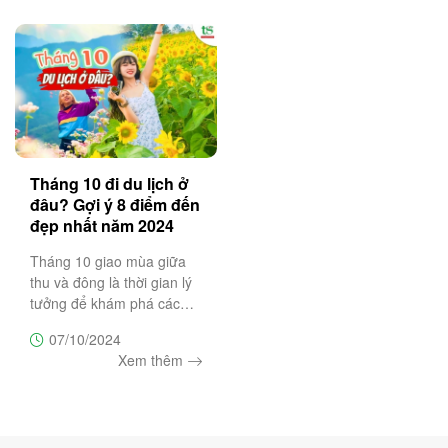
nổi bật vẻ đẹp hùng vẻ
đầy
Tháng 10 đi du lịch ở
đâu? Gợi ý 8 điểm đến
đẹp nhất năm 2024
Tháng 10 giao mùa giữa
thu và đông là thời gian lý
tưởng để khám phá các
điểm đến du lịch độc đáo.
07/10/2024
Vậy tháng 10 nên đi du
Xem thêm
lịch ở đâu là phù hợp
nhất? Bạn đừng bỏ qua
bài viết này. Cùng Trường
Sa