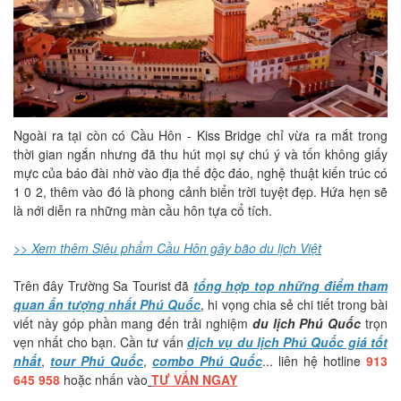
Ngoài ra tại còn có Cầu Hôn - Kiss Bridge chỉ vừa ra mắt trong
thời gian ngắn nhưng đã thu hút mọi sự chú ý và tốn không giấy
mực của báo đài nhờ vào địa thế độc đáo, nghệ thuật kiến trúc có
1 0 2, thêm vào đó là phong cảnh biển trời tuyệt đẹp. Hứa hẹn sẽ
là nới diễn ra những màn cầu hôn tựa cổ tích.
>> Xem thêm Siêu phẩm Cầu Hôn gây bão du lịch Việt
Trên đây Trường Sa Tourist đã
tổng hợp top những điểm tham
quan ấn tượng nhất Phú Quốc
, hi vọng chia sẻ chi tiết trong bài
viết này góp phần mang đến trải nghiệm
du lịch Phú Quốc
trọn
vẹn nhất cho bạn. Cần tư vấn
dịch vụ du lịch Phú Quốc giá tốt
nhất
,
tour Phú Quốc
,
combo Phú Quốc
... liên hệ hotline
913
645 958
hoặc nhấn vào
TƯ VẤN NGAY