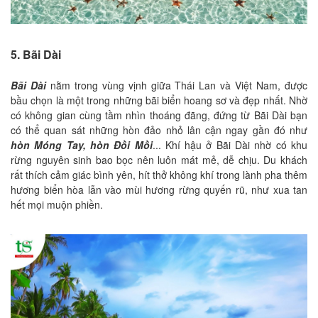
5. Bãi Dài
Bãi Dài
nằm trong vùng vịnh giữa Thái Lan và Việt Nam, được
bầu chọn là một trong những bãi biển hoang sơ và đẹp nhất. Nhờ
có không gian cùng tầm nhìn thoáng đãng, đứng từ Bãi Dài bạn
có thể quan sát những hòn đảo nhỏ lân cận ngay gần đó như
hòn Móng Tay, hòn Đồi Mồi
... Khí hậu ở Bãi Dài nhờ có khu
rừng nguyên sinh bao bọc nên luôn mát mẻ, dễ chịu. Du khách
rất thích cảm giác bình yên, hít thở không khí trong lành pha thêm
hương biển hòa lẫn vào mùi hương rừng quyến rũ, như xua tan
hết mọi muộn phiền.