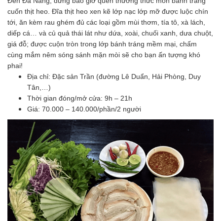
Đến Đà Nẵng, đừng bao giờ quên thưởng thức món bánh tráng
cuốn thịt heo. Đĩa thịt heo xen kẽ lớp nạc lớp mỡ được luộc chín
tới, ăn kèm rau ghém đủ các loại gồm mùi thơm, tía tô, xà lách,
diếp cá… và củ quả thái lát như dứa, xoài, chuối xanh, dưa chuột,
giá đỗ; được cuộn tròn trong lớp bánh tráng mềm mại, chấm
cùng mắm nêm sóng sánh mặn mòi sẽ cho bạn ấn tượng khó
phai!
Địa chỉ: Đặc sản Trần (đường Lê Duẩn, Hải Phòng, Duy
Tân,…)
Thời gian đóng/mở cửa: 9h – 21h
Giá: 70.000 – 140.000/phần/2 người