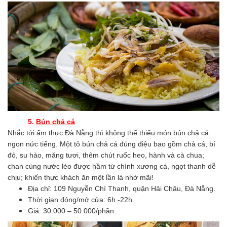
5.
Bún chả cá
Nhắc tới ẩm thực Đà Nẵng thì không thể thiếu món bún chả cá
ngon nức tiếng. Một tô bún chả cá đúng điệu bao gồm chả cá, bí
đỏ, su hào, măng tươi, thêm chút ruốc heo, hành và cà chua;
chan cùng nước lèo được hầm từ chính xương cá, ngọt thanh dễ
chịu; khiến thực khách ăn một lần là nhớ mãi!
Địa chỉ: 109 Nguyễn Chí Thanh, quận Hải Châu, Đà Nẵng.
Thời gian đóng/mở cửa: 6h -22h
Giá: 30.000 – 50.000/phần