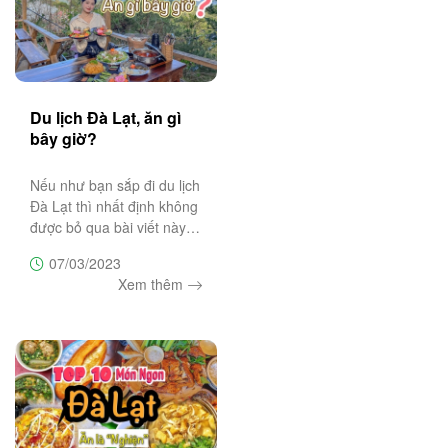
Du lịch Đà Lạt, ăn gì
bây giờ?
Nếu như bạn sắp đi du lịch
Đà Lạt thì nhất định không
được bỏ qua bài viết này.
Tổng hợp những tọa độ ăn
07/03/2023
uống nguyên ngày tại Đà
Xem thêm
Lạt vừa ngon, vừa rẻ hứa
hẹn làm cho du khách nhớ
mãi không quên!