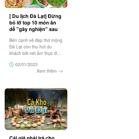
[ Du lịch Đà Lạt] Đừng
bỏ lỡ top 10 món ăn
dễ "gây nghiện" sau
đây!
Bên cạnh vẻ đẹp thơ mộng
Đà Lạt còn thu hút du
khách bởi nét ẩm thực đa
dạng và độc đáo "ăn là
02/01/2023
nghiện". Team mê du lịch
Xem thêm
Đà Lạt liệu đã bỏ túi cho
mình "Top 10 món ngon
Đà Lạt" nhất định phải thử
một
Cái giá phải trả cho