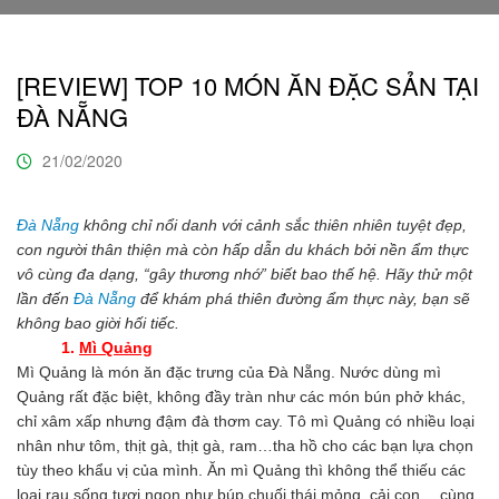
[REVIEW] TOP 10 MÓN ĂN ĐẶC SẢN TẠI
ĐÀ NẴNG
21/02/2020
Đà Nẵng
không chỉ nổi danh với cảnh sắc thiên nhiên tuyệt đẹp,
con người thân thiện mà còn hấp dẫn du khách bởi nền ẩm thực
vô cùng đa dạng, “gây thương nhớ” biết bao thế hệ. Hãy thử một
lần đến
Đà Nẵng
để khám phá thiên đường ẩm thực này, bạn sẽ
không bao giời hối tiếc.
1.
Mì Quảng
Mì Quảng là món ăn đặc trưng của Đà Nẵng. Nước dùng mì
Quảng rất đặc biệt, không đầy tràn như các món bún phở khác,
chỉ xâm xấp nhưng đậm đà thơm cay. Tô mì Quảng có nhiều loại
nhân như tôm, thịt gà, thịt gà, ram…tha hồ cho các bạn lựa chọn
tùy theo khẩu vị của mình. Ăn mì Quảng thì không thể thiếu các
loại rau sống tươi ngon như búp chuối thái mỏng, cải con… cùng