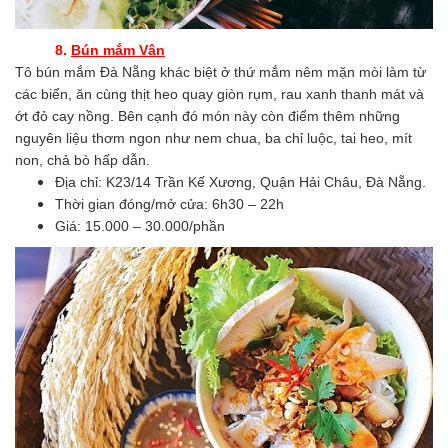
8.
Bún mắm Vân
Tô bún mắm Đà Nẵng khác biệt ở thứ mắm nêm mặn mòi làm từ
các biển, ăn cùng thịt heo quay giòn rụm, rau xanh thanh mát và
ớt đỏ cay nồng. Bên cạnh đó món này còn điểm thêm những
nguyên liệu thơm ngon như nem chua, ba chỉ luộc, tai heo, mít
non, chả bò hấp dẫn.
Địa chỉ: K23/14 Trần Kế Xương, Quận Hải Châu, Đà Nẵng.
Thời gian đóng/mở cửa: 6h30 – 22h
Giá: 15.000 – 30.000/phần