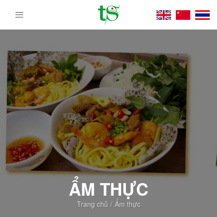
Tour
Du
Lịch
Việt
Nam
Từ
Bắc
Vào
Nam
|
Trường
Sa
Tourist
DMC
ẨM THỰC
Trang chủ
Ẩm thực