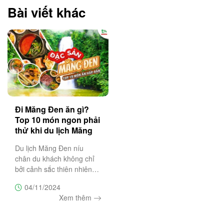
Bài viết khác
Đi Măng Đen ăn gì?
Top 10 món ngon phải
thử khi du lịch Măng
Đen
Du lịch Măng Đen níu
chân du khách không chỉ
bởi cảnh sắc thiên nhiên
hoang sơ, hùng vĩ và thơ
04/11/2024
mộng. Mà hơn hết nơi đây
Xem thêm
còn mang đến trải nghiệm
ẩm thực “khó cưỡng” với
những món đặc sản mang