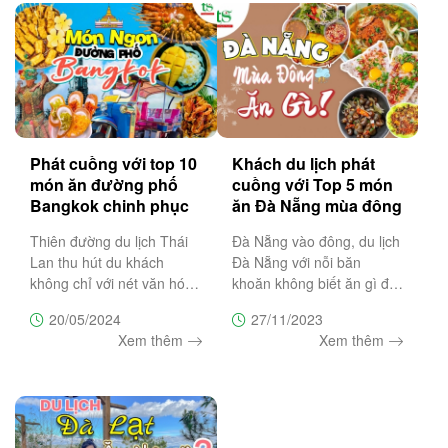
đậm
Phát cuồng với top 10
Khách du lịch phát
món ăn đường phố
cuồng với Top 5 món
Bangkok chinh phục
ăn Đà Nẵng mùa đông
khách du lịch Thái
làm ấm chiếc bụng đói
Thiên đường du lịch Thái
Đà Nẵng vào đông, du lịch
Lan mùa hè
Lan thu hút du khách
Đà Nẵng với nỗi băn
không chỉ với nét văn hóa
khoăn không biết ăn gì để
kiến trúc đặc trưng xứ sở
sưởi ấm chiếc bụng đói thì
20/05/2024
27/11/2023
Chùa Vàng mà còn chiếm
hãy đọc ngày bài viết này.
Xem thêm
Xem thêm
giữ trái tim lữ khách đường
Trường Sa Tourist mách
xa bằng những món ăn
bạn bí quyết ấm bụng
đường phố hấp dẫn. Cùng
ngày đông se lạnh với
Trường
"Top 5