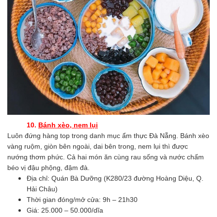
10.
Bánh xèo, nem lụi
Luôn đứng hàng top trong danh mục ẩm thực Đà Nẵng. Bánh xèo
vàng ruộm, giòn bên ngoài, dai bên trong, nem lụi thì được
nướng thơm phức. Cả hai món ăn cùng rau sống và nước chấm
béo vị đậu phộng, đậm đà.
Địa chỉ: Quán Bà Dưỡng (K280/23 đường Hoàng Diệu, Q.
Hải Châu)
Thời gian đóng/mở cửa: 9h – 21h30
Giá: 25.000 – 50.000/dĩa