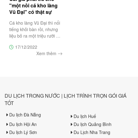
"một nồi cá kho làng
Vũ Đại" có thật sự
xứng đáng?
Cá kho làng Vũ Đại thì nổi
tiếng khỏi bàn rồi, nhưng
liệu bỏ ra một triệu rưỡi để
mua một nồi cá kho thì
17/12/2022
bạn có mua? Đừng vội trả
Xem thêm
lời câu hỏi này, cùng
Trường Sa Tourist tìm hiểu
về món ăn độc đáo này
DU LỊCH TRONG NƯỚC | LỊCH TRÌNH TRỌN GÓI GIÁ
TỐT
Du lịch Đà Nẵng
Du lịch Huế
Du lịch Hội An
Du lịch Quảng Bình
Du lịch Lý Sơn
Du Lịch Nha Trang