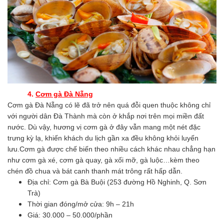
4.
Cơm gà Đà Nẵng
Cơm gà Đà Nẵng có lẽ đã trở nên quá đỗi quen thuộc không chỉ
với người dân Đà Thành mà còn ở khắp nơi trên mọi miền đất
nước. Dù vậy, hương vị cơm gà ở đây vẫn mang một nét đặc
trưng kỳ lạ, khiến khách du lịch gần xa đều không khỏi luyến
lưu.Cơm gà được chế biến theo nhiều cách khác nhau chẳng hạn
như cơm gà xé, cơm gà quay, gà xối mỡ, gà luộc…kèm theo
chén đồ chua và bát canh thanh mát trông rất hấp dẫn.
Địa chỉ: Cơm gà Bà Buội (253 đường Hồ Nghinh, Q. Sơn
Trà)
Thời gian đóng/mở cửa: 9h – 21h
Giá: 30.000 – 50.000/phần